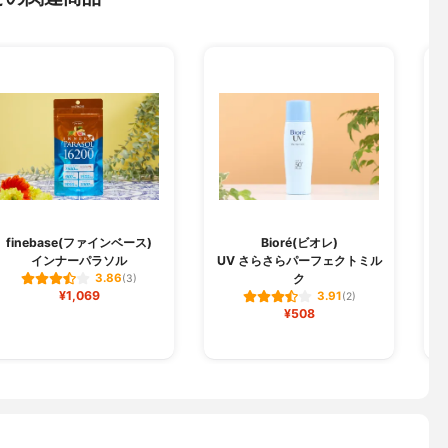
finebase(ファインベース)
Bioré(ビオレ)
インナーパラソル
UV さらさらパーフェクトミル
サ
ク
3.86
(3)
¥1,069
3.91
(2)
¥508