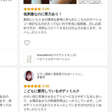
5.00
低刺激なのに実力あり！
胎内にいたときの環境を参考に作られたこちらのローショ
ン✨余計なものが入ってないので本当に低刺激。少しお高
めですが、何回もリピートするだけのよさがあります。ロ
ーシ…
続きを見る
Mama&Kids(ママアンドキッズ)
ベビーミルキーローション
ピアノ講師 / 美容系ブロガー / イン…
さおり
5.00
こどもに愛用しているボディミルク
あるの
小さい頃に乾燥させるとアトピーになりやすくなるときい
ます。赤
て、お風呂あがりの乾燥対策はしっかりしています。この
持ってお
ボディミルクはわりとさらっとしていますがのびがよくぬ
りや…
続きを見る