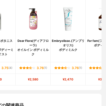
T(ボタニス
Dear Flora(ディアフロ
Embryolisse.(アンブリ
For fam(
)
ーラ)
オリス)
ボディ
ボディーミ
オイルイン ボディミル
ボディミルク
イスト
ク
3.75
(4)
3.76
(1)
3.76
(1)
0
¥2,580
¥2,470
¥3,1
どの関連商品