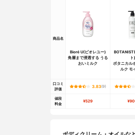
商品名
Bioré U(ビオレユー)
BOTANIS
角層まで浸透する うる
ト
おいミルク
ボタニカル
ルク モ
口コミ
3.83
(9)
評価
値段
¥529
¥90
料金
ボディクリーム・オイルな