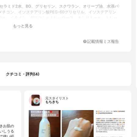
 セラミド2水、BG、グリセリン、スクワラン、オリーブ油、水添パ
メチコン、イソステアリン酸PEG-60グリセリル、イソステアリン
リル、ベタイン、グリコシルトレハロース、キシリトール、トレハ
ルビトール、加水分解水添デンプン、セラミド2、セラミド3、コレ
もっと見る
、パルミチン酸、水添レシチン、トコフェロール、ヒドロキシプロ
ン、グリシン、グルタミン酸、アラニン、アルギニン、リシン、ト
ロリン、PCA-Na、ポリクオタニウム-51、カルボマー、ヒアルロ
記載情報ミス報告
グリチルリチン酸2K、ベヘニルアルコール、ステアリン酸PEG-5グ
フェノキシエタノール
クチコミ・評判(4)
元スタイリスト
もちきち
きお肌の
いしうる
で使い続