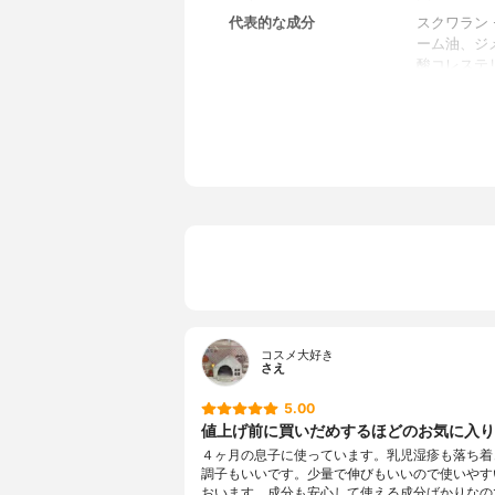
代表的な成分
スクワラン
ーム油、ジ
酸コレステ
ロース、ソ
ステロール
リン、セリ
レオニン、プ
ン酸Na、
リセリル、
コスメ大好き
さえ
5.00
値上げ前に買いだめするほどのお気に入り
４ヶ月の息子に使っています。乳児湿疹も落ち着
調子もいいです。少量で伸びもいいので使いやす
おいます。成分も安心して使える成分ばかりなの