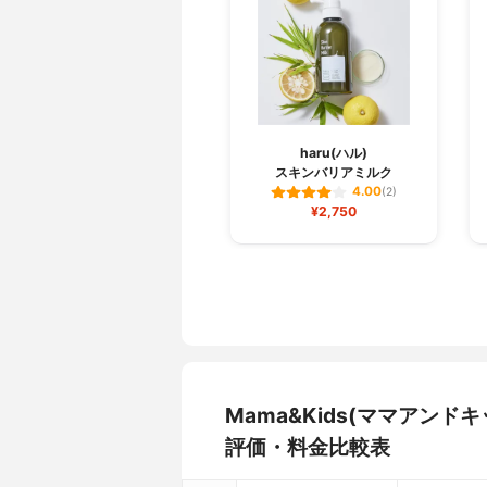
haru(ハル)
スキンバリアミルク
4.00
(2)
¥2,750
Mama&Kids(ママアン
評価・料金比較表