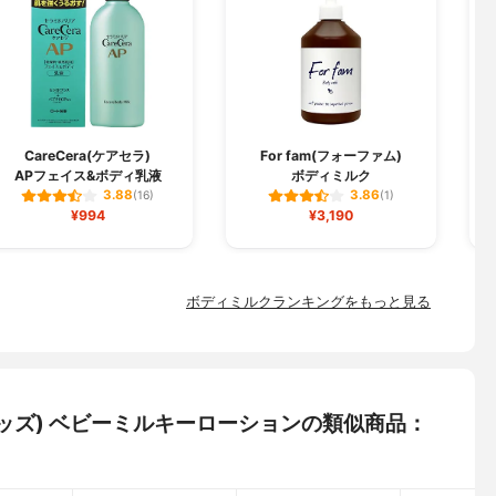
CareCera(ケアセラ)
For fam(フォーファム)
APフェイス&ボディ乳液
ボディミルク
3.88
3.86
(16)
(1)
¥994
¥3,190
ボディミルクランキングをもっと見る
ドキッズ) ベビーミルキーローションの類似商品：