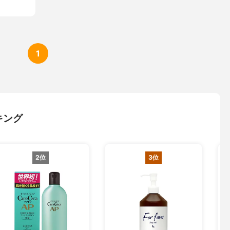
1
キング
2位
3位