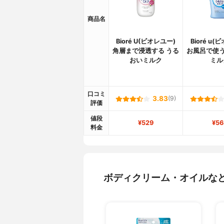
商品名
Bioré U(ビオレユー)
Bioré u(
角層まで浸透する うる
お風呂で使う
おいミルク
ミル
口コミ
3.83
(9)
評価
値段
¥529
¥56
料金
ボディクリーム・オイルな