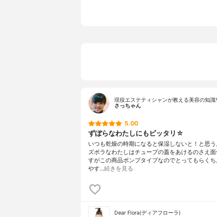
ン、香料
現役エステティシャンが教える美容の知識
さっちゃん
5.00
ずぼらなわたしにもピッタリ☆
いつも乾燥の時期になると保湿しないと！と思う
ズボラなわたしはチューブの蓋をあけるのさえ面
すがこの商品ポンプタイプなのでとってもらくち
やす…
続きを見る
Dear Flora(ディアフローラ)