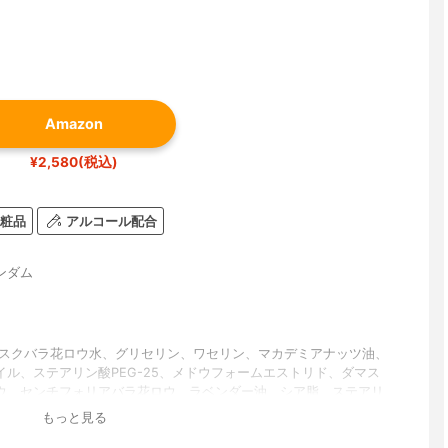
Amazon
¥2,580(税込)
粧品
アルコール配合
ンダム
マスクバラ花ロウ水、グリセリン、ワセリン、マカデミアナッツ油、
イル、ステアリン酸PEG-25、メドウフォームエストリド、ダマス
ウ、センチフォリアバラ花ロウ、ラベンダー油、シア脂、ステアリ
ル、ステアリン酸ソルビタン、(アクリレーツ/アクリル酸アルキル
もっと見る
0))クロスポリマー、ベタイン、水酸化K、EDTA-2Na、メチルパラベ