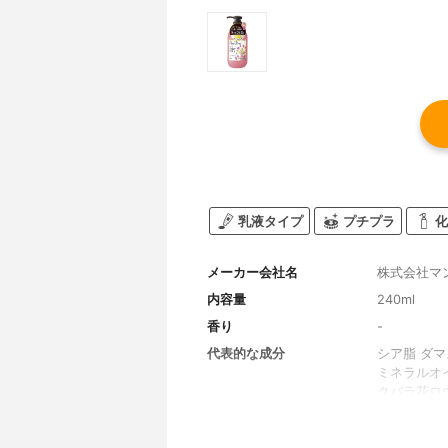
乳液タイプ
プチプラ
化
メーカー会社名
株式会社マ
内容量
240ml
香り
-
代表的な成分
シア脂 ダ
ミネラルオ
クバラ花ロ
ルアルコー
(C10-3