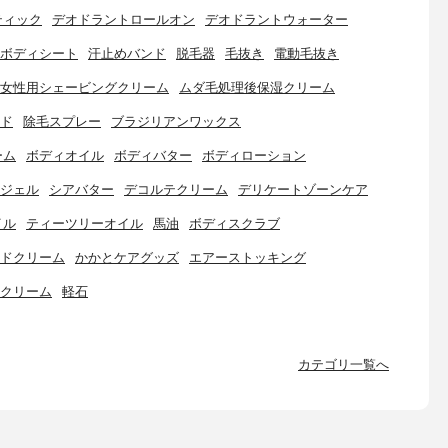
ティック
デオドラントロールオン
デオドラントウォーター
ボディシート
汗止めバンド
脱毛器
毛抜き
電動毛抜き
女性用シェービングクリーム
ムダ毛処理後保湿クリーム
ド
除毛スプレー
ブラジリアンワックス
ーム
ボディオイル
ボディバター
ボディローション
ジェル
シアバター
デコルテクリーム
デリケートゾーンケア
イル
ティーツリーオイル
馬油
ボディスクラブ
ドクリーム
かかとケアグッズ
エアーストッキング
クリーム
軽石
カテゴリ一覧へ