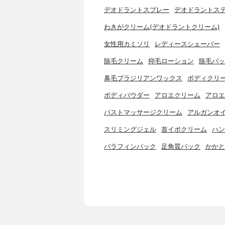
デオドラントスプレー
デオドラントス
わきがクリーム(デオドラントクリーム)
女性用カミソリ
レディースシェーバー
除毛クリーム
抑毛ローション
除毛パッ
鼻毛ブラジリアンワックス
ボディクリ
ボディパウダー
アロエクリーム
アロエ
バストマッサージクリーム
アルガンオ
スリミングジェル
首イボクリーム
ハン
パラフィンパック
足角質パック
かかと