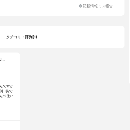
記載情報ミス報告
クチコミ・評判(1)
♡…
んですが
倒…笑で
ん♡使い