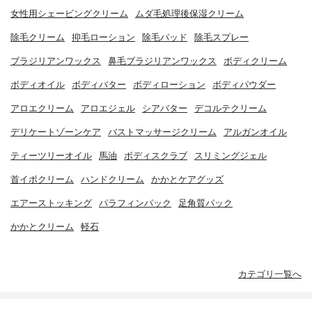
女性用シェービングクリーム
ムダ毛処理後保湿クリーム
除毛クリーム
抑毛ローション
除毛パッド
除毛スプレー
ブラジリアンワックス
鼻毛ブラジリアンワックス
ボディクリーム
ボディオイル
ボディバター
ボディローション
ボディパウダー
アロエクリーム
アロエジェル
シアバター
デコルテクリーム
デリケートゾーンケア
バストマッサージクリーム
アルガンオイル
ティーツリーオイル
馬油
ボディスクラブ
スリミングジェル
首イボクリーム
ハンドクリーム
かかとケアグッズ
エアーストッキング
パラフィンパック
足角質パック
かかとクリーム
軽石
カテゴリ一覧へ