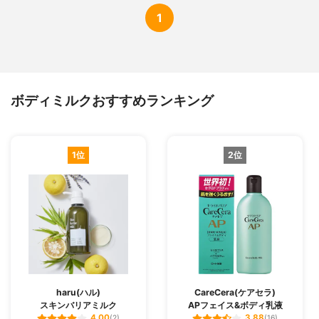
1
ボディミルクおすすめランキング
1位
2位
haru(ハル)
CareCera(ケアセラ)
スキンバリアミルク
APフェイス&ボディ乳液
4.00
3.88
(2)
(16)