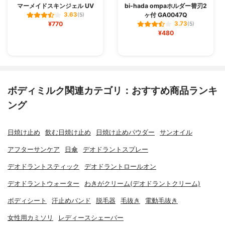
マーメイドスキンジェル UV
bi-hada ompaホルダー替刃2
ヶ付 GA0047Q
3.63
(5)
¥770
3.73
(5)
¥480
ボディミルク関連カテゴリ：おすすめ商品ランキ
ング
日焼け止め
飲む日焼け止め
日焼け止めパウダー
サンオイル
アフターサンケア
日傘
デオドラントスプレー
デオドラントスティック
デオドラントロールオン
デオドラントウォーター
わきがクリーム(デオドラントクリーム)
ボディシート
汗止めバンド
脱毛器
毛抜き
電動毛抜き
女性用カミソリ
レディースシェーバー