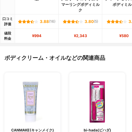
マーリングボディミル
ボディミル
ク
口コミ
3.88
(16)
3.80
(5)
3
評価
値段
¥994
¥2,343
¥580
料金
ボディクリーム・オイルなどの関連商品
CANMAKE(キャンメイク)
bi-hada(ビハダ)