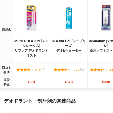
商品名
MENTHOLATUM(メン
SEA BREEZE(シーブリ
Deonatulle(
ソレータム)
ーズ)
レ)
リフレア デオドラント
デオ&ウォーター
薬用ソフトスト
ミスト
口コミ
3.79
(2)
3.77
(8)
3.
評価
値段
¥531
¥528
¥900
料金
デオドラント・制汗剤の関連商品