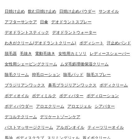
日焼け止め
飲む日焼け止め
日焼け止めパウダー
サンオイル
アフターサンケア
日傘
デオドラントスプレー
デオドラントスティック
デオドラントウォーター
わきがクリーム(デオドラントクリーム)
ボディシート
汗止めバンド
脱毛器
毛抜き
電動毛抜き
女性用カミソリ
レディースシェーバー
女性用シェービングクリーム
ムダ毛処理後保湿クリーム
除毛クリーム
抑毛ローション
除毛パッド
除毛スプレー
ブラジリアンワックス
鼻毛ブラジリアンワックス
ボディクリーム
ボディオイル
ボディミルク
ボディバター
ボディローション
ボディパウダー
アロエクリーム
アロエジェル
シアバター
デコルテクリーム
デリケートゾーンケア
バストマッサージクリーム
アルガンオイル
ティーツリーオイル
馬油
ボディスクラブ
スリミングジェル
首イボクリーム