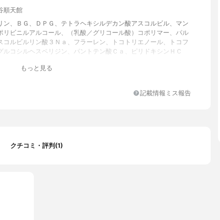
谷順天館
リン、ＢＧ、ＤＰＧ、テトラヘキシルデカン酸アスコルビル、マン
ポリビニルアルコール、（乳酸／グリコール酸）コポリマー、パル
スコルビルリン酸３Ｎａ、フラーレン、トコトリエノール、トコフ
グルコシルヘスペリジン、パントテン酸Ｃａ、ピリドキシンＨＣ
ン、パルミチン酸レチノール、スイゼンジノリ多糖体、ユズ種子エ
もっと見る
ロラ果実エキス、フラガリアチロエンシス果汁、グラブリジン、レ
ール、加水分解コラーゲン、水溶性コラーゲン、サクシノイルアテ
ン、ヒアルロン酸Ｎａ、アセチルヒアルロン酸Ｎａ、加水分解ヒア
記載情報ミス報告
ツボクサエキス、イタドリ根エキス、オウゴン根エキス、チャ葉エ
ツレ花エキス、ローズマリー葉エキス、クズ根エキス、アロエベラ
クロレラエキス、カンゾウ根エキス、システイン／オリゴメリック
シアニジン、ポリ－γ－グルタミン酸Ｎａ、セテアリルグルコシ
ン、ヒドロキシエチルセルロース、アルギン酸Ｎａ、ＰＶＰ、乳酸
ヤルゼリー発酵液、ユビキノン、ホホバ種子油、シア脂、オレンジ
クチコミ・評判(1)
プフルーツ果皮油、スペアミント油、ローズマリー葉油、イランイ
コリアンダー果実油、ニオイテンジクアオイ油、ビターオレンジ花
モット果実油、ラベンダー油、スクワラン、コメヌカ油、コーン
ステロールズ、エチルヘキシルグリセリン、カルボマー、（アクリ
クリル酸アルキル（Ｃ１０－３０））クロスポリマー、ステアリン
シ油、セタノール、水酸化Ｎａ、キサンタンガム、シメチコン、ジ
グルタミン酸リシンＮａ、エチドロン酸、プロパンジオール、水添