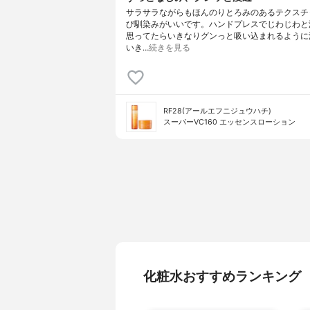
サラサラながらもほんのりとろみのあるテクスチ
香り
オレンジ×
び馴染みがいいです。ハンドプレスでじわじわと
思ってたらいきなりグンっと吸い込まれるように
製造国
-
いき…
続きを見る
薬用成分
-
対象年代
40代〜60代
内容量のバリエーション
-
トラベルサイズの内容量
-
RF28(アールエフニジュウハチ)
スーパーVC160 エッセンスローション
購入時の補足
-
化粧水おすすめランキング