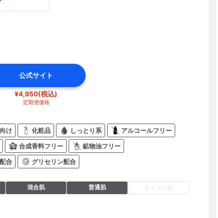
公式サイト
¥4,950(税込)
定期便価格
向け
化粧品
しっとり系
アルコールフリー
合成香料フリー
鉱物油フリー
配合
グリセリン配合
混合肌
普通肌
オイリー肌