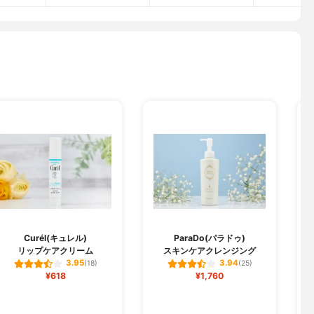
Curél(キュレル)
ParaDo(パラドゥ)
リップケアクリーム
スキンケアクレンジング
3.95
3.94
(18)
(25)
¥618
¥1,760