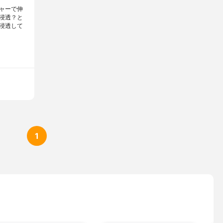
ャーで伸
シトラスハーバルの香り
浸透？と
浸透して
1