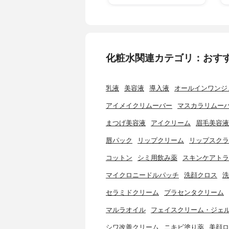
化粧水関連カテゴリ：おす
乳液
美容液
導入液
オールインワンジ
アイメイクリムーバー
マスカラリムー
まつげ美容液
アイクリーム
眉毛美容液
唇パック
リップクリーム
リップスクラ
コットン
シミ用飲み薬
スキンケアトラ
マイクロニードルパッチ
洗顔クロス
洗
セラミドクリーム
プラセンタクリーム
マルラオイル
フェイスクリーム・ジェ
シワ改善クリーム
ニキビ塗り薬
美顔ロ