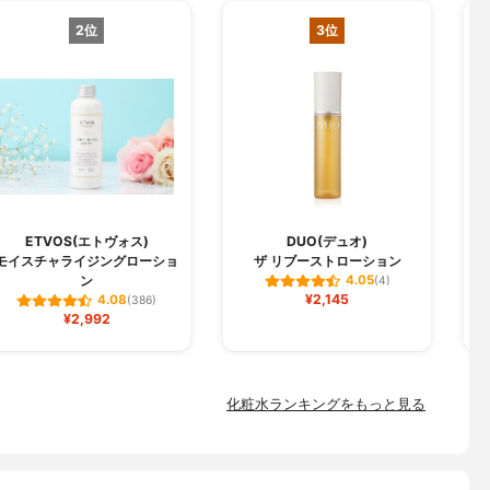
2位
3位
ETVOS(エトヴォス)
DUO(デュオ)
モイスチャライジングローショ
ザ リブーストローション
ン
4.05
(4)
¥2,145
4.08
(386)
¥2,992
化粧水ランキングをもっと見る