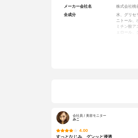
メーカー会社名
株式会社桃
全成分
水、グリセ
ニトール、
ミチン酸ア
ェロール、
ｌ、ビオチ
キス、アセ
スベラトロ
ロコラーゲ
ルロン酸、
キス、カミ
葉エキス、
プロアント
ド、キトサ
桿菌／ロー
油、グレー
ラン花油、
油、ベルガ
油、フィト
会社員 / 美容モニター
みこ
レーツ／ア
酸水添ヒマ
4.00
ラウロイル
すっとなじみ、グンッと浸透
レシチン