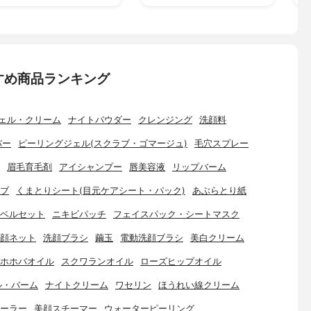
すめ商品ランキング
ェル・クリーム
ナイトパウダー
クレンジング
洗顔料
バー
ピーリングジェル(スクラブ・ゴマージュ)
毛穴スプレー
眉毛育毛剤
アイシャンプー
唇美容液
リップバーム
ブ
くまとりシート(目元ケアシート・パック)
あぶらとり紙
ベルセット
ニキビパッチ
フェイスパック・シートマスク
顔ネット
洗顔ブラシ
繭玉
電動洗顔ブラシ
美白クリーム
ホホバオイル
スクワランオイル
ローズヒップオイル
ル・バーム
ナイトクリーム
ワセリン
ほうれい線クリーム
ーラー
美顔スチーマー
ウォーターピーリング