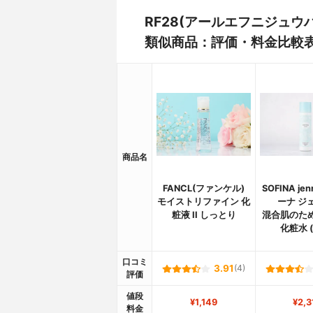
RF28(アールエフニジュウ
類似商品：評価・料金比較
商品名
FANCL(ファンケル)
SOFINA je
モイストリファイン 化
ーナ ジ
粧液 II しっとり
混合肌のた
化粧水 
口コミ
3.91
(4)
評価
値段
¥1,149
¥2,3
料金