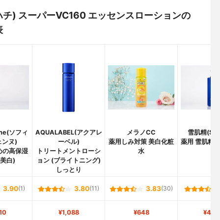
ハチ) スーパーVC160 エッセンスローションの
表
nne(ソフィ
AQUALABEL(アクアレ
メラノCC
雪肌精(SEKK
ェンヌ)
ーベル)
薬用しみ対策 美白化粧
薬用 雪肌精 
めの高保湿
トリートメントローシ
水
(美白)
ョン (ブライトニング)
しっとり
3.90
(1)
3.80
(11)
3.83
(30)
10
¥1,088
¥648
¥4,2