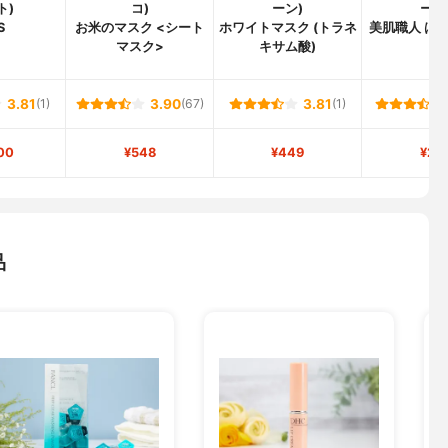
ト)
コ)
ーン)
ーン
S
お米のマスク <シート
ホワイトマスク (トラネ
美肌職人 は
マスク>
キサム酸)
ク
3.81
(1)
3.90
(67)
3.81
(1)
00
¥548
¥449
¥27
品