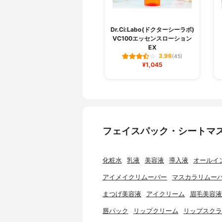
Dr.Ci:Labo(ドクターシーラボ)
VC100エッセンスローション
EX
3.96
(45)
¥1,045
フェイスパック・シートマ
化粧水
乳液
美容液
導入液
オールイ
アイメイクリムーバー
マスカラリムー
まつげ美容液
アイクリーム
眉毛美容液
唇パック
リップクリーム
リップスクラ