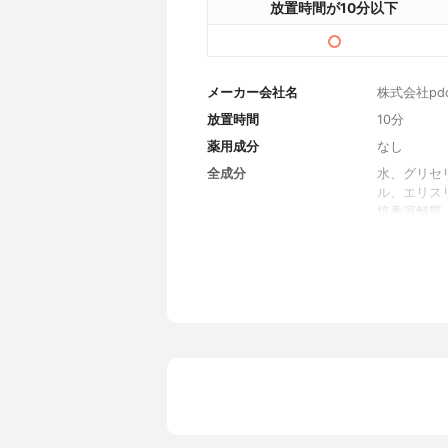
放置時間が10分以下
メーカー会社名
株式会社pd
放置時間
10分
薬用成分
なし
全成分
水、グリセ
ル、エリス
培養溶解質
AP、セラミ
酸Na、加
ス、パンテ
シチン、BG
酸ヒドロキ
ロイルジメチ
ル酸アルキル
シフェニルト
シエタノー
内容量
5枚
香り
無香料