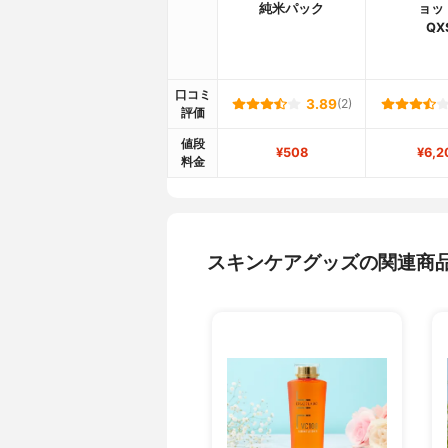
純米パック
ョッ
QX
口コミ
3.89
(2)
評価
値段
¥508
¥6,2
料金
スキンケアグッズの関連商