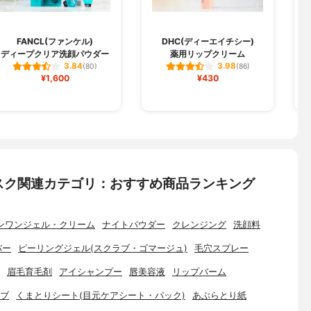
FANCL(ファンケル)
DHC(ディーエイチシー)
ディープクリア洗顔パウダー
薬用リップクリーム
3.84
3.98
(80)
(86)
¥1,600
¥430
スク関連カテゴリ：おすすめ商品ランキング
ンワンジェル・クリーム
ナイトパウダー
クレンジング
洗顔料
バー
ピーリングジェル(スクラブ・ゴマージュ)
毛穴スプレー
眉毛育毛剤
アイシャンプー
唇美容液
リップバーム
ブ
くまとりシート(目元ケアシート・パック)
あぶらとり紙