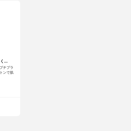
...
プチプラ
天然コットンで肌