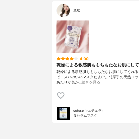
製造国
日本
れな
内容量のバリエーション
なし
4.00
乾燥による敏感肌ももちもたなお肌にしてく
乾燥による敏感肌ももちもたなお肌にしてくれる
でコスパのいいマスクだよ‎( ᐡ. ̫ .ᐡ )ㅤㅤㅤㅤㅤㅤㅤㅤㅤㅤㅤㅤㅤ厚手の
あたりが良か…
続きを見る
cutura(キュチュラ)
Ｎセラムマスク