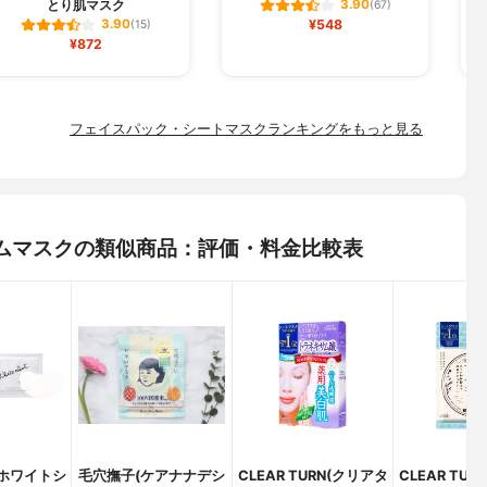
とり肌マスク
3.90
(67)
¥548
3.90
(15)
¥872
フェイスパック・シートマスクランキングをもっと見る
Ｎセラムマスクの類似商品：評価・料金比較表
ot(ホワイトシ
毛穴撫子(ケアナナデシ
CLEAR TURN(クリアタ
CLEAR TU