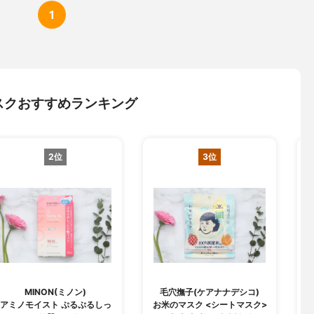
1
スクおすすめランキング
2位
3位
MINON(ミノン)
毛穴撫子(ケアナナデシコ)
B
アミノモイスト ぷるぷるしっ
お米のマスク <シートマスク>