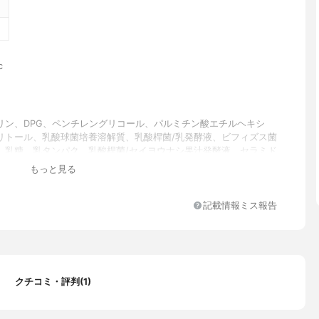
c
リン、DPG、ペンチレングリコール、パルミチン酸エチルヘキシ
リトール、乳酸球菌培養溶解質、乳酸桿菌/乳発酵液、ビフィズス菌
、乳糖、乳タンパク、乳酸桿菌/セイヨウナシ果汁発酵液、セラミド
ドNG、セラミドNP、16 セラミドEOP、スクワラン、ヒアルロン
もっと見る
水分解コラーゲン、水溶性コラーゲン、ダイズステロール、スクロー
ノール、グリチルリチン酸2K、25 ビオサッカリドガム-1、水添レ
、ラウリン酸ポリグリセリル-10、ポリソルベート60、(アクリル
記載情報ミス報告
シエチル/アクリロイルジメチルタウリンNa)コポリマー、(アクリ
ルタウリンアンモニウム/VP)コポリマー、 (アクリレーツ/アクリ
(C10-30))クロスポリマー、キサンタンガム、ジフェニルシロキ
リメチコン、トコフェロール、EDTA-2Na、水酸化Na、フェノキ
ル
クチコミ・評判(1)