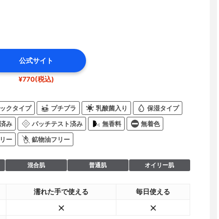
公式サイト
¥770(税込)
ックタイプ
プチプラ
乳酸菌入り
保湿タイプ
済み
パッチテスト済み
無香料
無着色
リー
鉱物油フリー
混合肌
普通肌
オイリー肌
濡れた手で使える
毎日使える