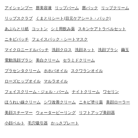
アイシャンプー
唇美容液
リップバーム
唇パック
リップクリーム
リップスクラブ
くまとりシート(目元ケアシート・パック)
あぶらとり紙
コットン
シミ用飲み薬
スキンケアトラベルセット
ニキビパッチ
フェイスパック・シートマスク
マイクロニードルパッチ
洗顔クロス
洗顔ネット
洗顔ブラシ
繭玉
電動洗顔ブラシ
美白クリーム
セラミドクリーム
プラセンタクリーム
ホホバオイル
スクワランオイル
ローズヒップオイル
マルラオイル
フェイスクリーム・ジェル・バーム
ナイトクリーム
ワセリン
ほうれい線クリーム
シワ改善クリーム
ニキビ塗り薬
美顔ローラー
美顔スチーマー
ウォーターピーリング
リフトアップ美顔器
小顔ベルト
毛穴吸引器
かっさプレート