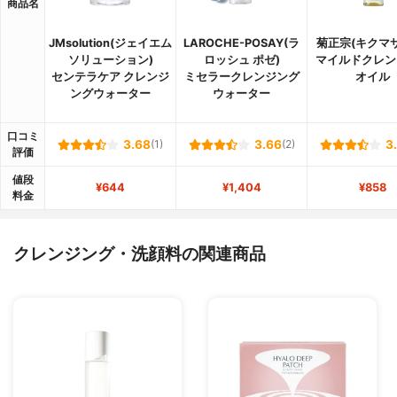
商品名
JMsolution(ジェイエム
LAROCHE-POSAY(ラ
菊正宗(キクマ
ソリューション)
ロッシュ ポゼ)
マイルドクレン
センテラケア クレンジ
ミセラークレンジング
オイル
ングウォーター
ウォーター
口コミ
3.68
(1)
3.66
(2)
3
評価
値段
¥644
¥1,404
¥858
料金
クレンジング・洗顔料の関連商品