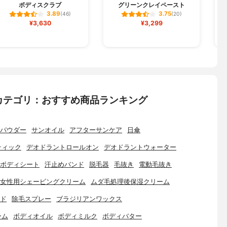
ボディスクラブ
グリーンクレイペースト
3.89
3.75
(46)
(20)
¥3,630
¥3,299
カテゴリ：おすすめ商品ランキング
パウダー
サンオイル
アフターサンケア
日傘
ティック
デオドラントロールオン
デオドラントウォーター
ボディシート
汗止めバンド
脱毛器
毛抜き
電動毛抜き
女性用シェービングクリーム
ムダ毛処理後保湿クリーム
ド
除毛スプレー
ブラジリアンワックス
ーム
ボディオイル
ボディミルク
ボディバター