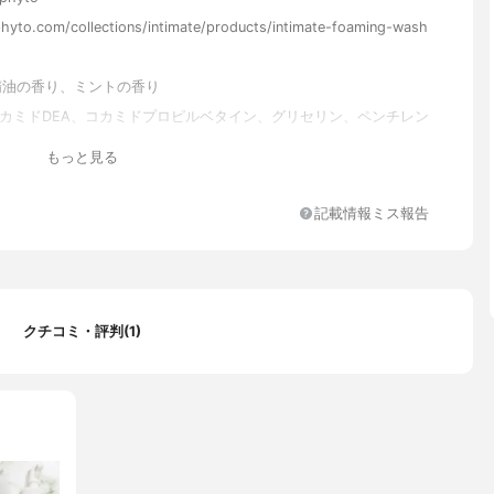
phyto.com/collections/intimate/products/intimate-foaming-wash
精油の香り、ミントの香り
コカミドDEA、コカミドプロピルベタイン、グリセリン、ペンチレン
ポリソルベート20、ココイルグルタミン酸TEA、PEG-60水添ヒ
もっと見る
リコシルトレハロース、ココイルグリシンNa、加水分解水添デンプ
葉エキス、キク花エキス、スギナエキス、ツボクサ葉エキス、ヤマ
キス、アーチチョーク葉エキス、オレンジ果皮油、ラベンダー油、
記載情報ミス報告
ザ油、ニオイテンジクアオイ葉油、安息香酸Na、クエン酸、クエン
A－2Na
クチコミ・評判(1)