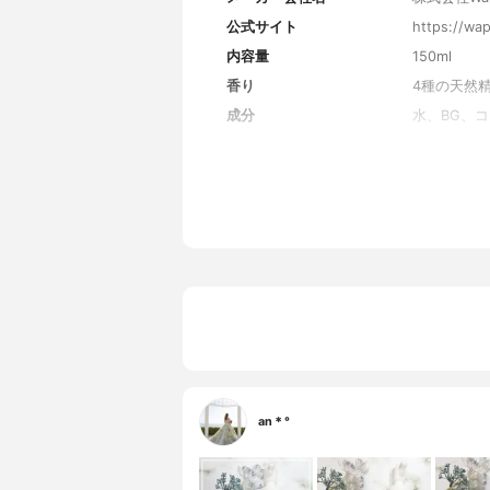
公式サイト
https://wa
内容量
150ml
香り
4種の天然
成分
水、BG、
グリコール、
マシ油、グ
ン、マグワ
ヨモギ葉エ
パルマロー
酸Na、EDT
テクスチャーバリエーショ
なし
ン
効果バリエーション
なし
an＊°