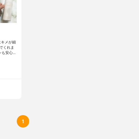
はキメが細
でくれま
ンも安心…
1