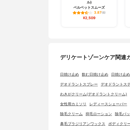
ル)
ベルベットスムーズ
3.87
(6)
¥2,509
デリケートゾーンケア関連
日焼け止め
飲む日焼け止め
日焼け止め
デオドラントスプレー
デオドラントス
わきがクリーム(デオドラントクリーム)
女性用カミソリ
レディースシェーバー
除毛クリーム
抑毛ローション
除毛パッ
鼻毛ブラジリアンワックス
ボディクリ