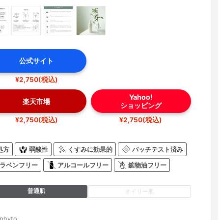
公式サイト
¥2,750(税込)
Yahoo!
楽天市場
ショッピング
¥2,750(税込)
¥2,750(税込)
処方
弱酸性
くすみに効果的
パッチテスト済み
ラベンフリー
アルコールフリー
鉱物油フリー
普通肌
オイリー肌
hyto