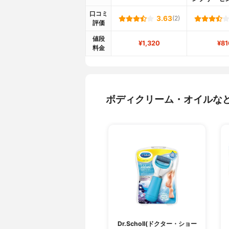
口コミ
3.63
(2)
評価
値段
¥1,320
¥81
料金
ボディクリーム・オイルな
Dr.Scholl(ドクター・ショー