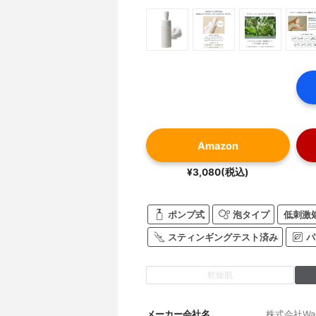
Amazon
¥3,080(税込)
ポンプ式
泡タイプ
低刺激
スティンギングテスト済み
パ
乾燥肌
メーカー会社名
株式会社Wap