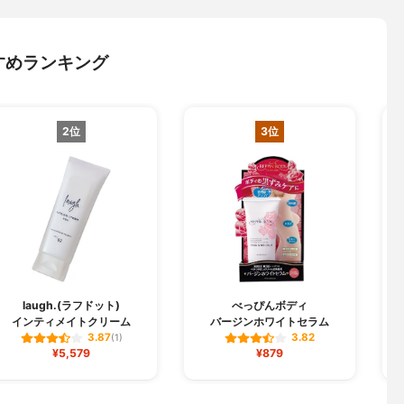
すめランキング
2位
3位
laugh.(ラフドット)
べっぴんボディ
インティメイトクリーム
バージンホワイトセラム
3.87
3.82
(1)
¥5,579
¥879