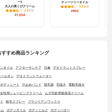
ー)
ティーツリーオイル
大人の美くびクリーム
3.72
(3)
3.81
(3)
¥962
¥1,034
おすすめ商品ランキング
ンオイル
アフターサンケア
日傘
デオドラントスプレー
ロールオン
デオドラントウォーター
ボディシート
汗止めバンド
脱毛器
毛抜き
電動毛抜き
女性用シェービングクリーム
ムダ毛処理後保湿クリーム
ド
除毛スプレー
ブラジリアンワックス
ーム
ボディオイル
ボディミルク
ボディバター