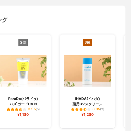
ング
2位
3位
L
ParaDo(パラドゥ)
IHADA(イハダ)
バズ ガードUV N
薬用UVスクリーン
3.95
3.95
(5)
(3)
¥1,180
¥1,280