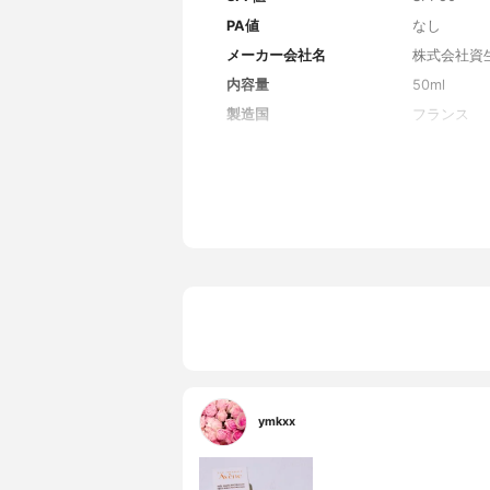
PA値
なし
メーカー会社名
株式会社資
内容量
50ml
製造国
フランス
香り
無香料
主な保湿・美容成分
グリセリン
全成分
温泉水、酸
酸アルキル(
リン、イソス
ン、ラウリ
ル、トコフ
ン酸)グリセ
スリチル、
ルシラン、ミ
ビン酸
ymkxx