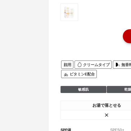
顔用
クリームタイプ
無香
ビタミンE配合
敏感肌
乾
お湯で落とせる
SPF値
SPF50+