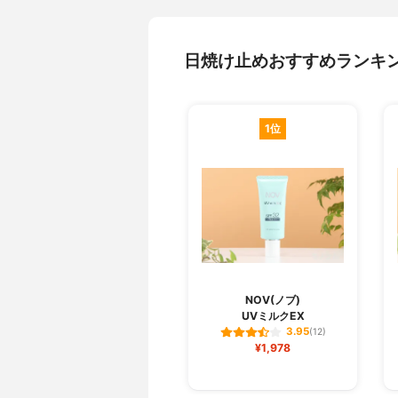
日焼け止めおすすめランキ
1位
NOV(ノブ)
UVミルクEX
3.95
(12)
¥1,978