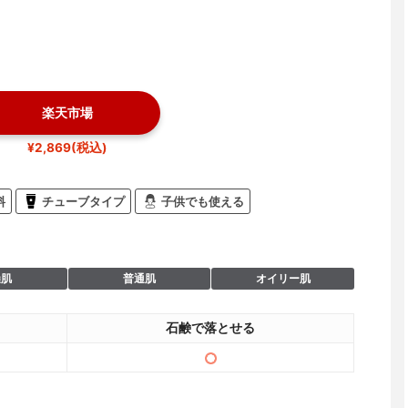
楽天市場
¥2,869(税込)
料
チューブタイプ
子供でも使える
燥肌
普通肌
オイリー肌
石鹸で落とせる