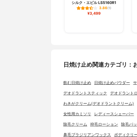
シルク・エピル LS5160R1
3.86
(1)
¥3,499
日焼け止め関連カテゴリ：
飲む日焼け止め
日焼け止めパウダー
サ
デオドラントスティック
デオドラント
わきがクリーム(デオドラントクリーム)
女性用カミソリ
レディースシェーバー
除毛クリーム
抑毛ローション
除毛パッ
鼻毛ブラジリアンワックス
ボディクリ