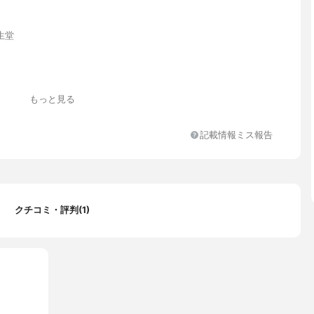
生堂
もっと見る
、トコフェリルグルコシド
化チタン、ネオペンタン酸イソデシル、トリオクタノイン、安息香
記載情報ミス報告
C12-15)、シクロメチコン、アルキル(C30-45)メチコン、グリセ
テアリン酸ポリグリセリル-4、セチルPEG/PPG-10/1ジメチコ
ン酸ヘキシル、アルミナ、水、ステアリン酸、オクチルドデカノー
ェリルグルコシド、カプリリルグリコール、トリ(カプリル/カプリ
リル、テトラ(ジ-t-ブチルヒドロキシヒドロケイヒ酸)ペンタエリ
クチコミ・評判(1)
ジメチルシリル化シリカ、塩化Na、酸化鉄、トリエトキシカプリリ
リストイルグルタミン酸Na、キサンタンガム、EDTA-2Na、ソル