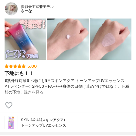
撮影会主宰兼モデル
さーな
5.00
下地にも！！
❣️紫外線対策❣️下地にも❣️⚪︎スキンアクア トーンアップUVエッセンス
⚪︎(ラベンダー) SPF50＋PA++++身体の日焼け止めだけではなく、化粧
前の下地…
続きを見る
SKIN AQUA(スキンアクア)
トーンアップUVエッセンス