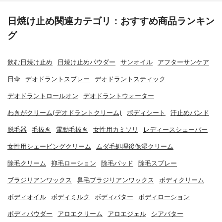
日焼け止め関連カテゴリ：おすすめ商品ランキン
グ
飲む日焼け止め
日焼け止めパウダー
サンオイル
アフターサンケア
日傘
デオドラントスプレー
デオドラントスティック
デオドラントロールオン
デオドラントウォーター
わきがクリーム(デオドラントクリーム)
ボディシート
汗止めバンド
脱毛器
毛抜き
電動毛抜き
女性用カミソリ
レディースシェーバー
女性用シェービングクリーム
ムダ毛処理後保湿クリーム
除毛クリーム
抑毛ローション
除毛パッド
除毛スプレー
ブラジリアンワックス
鼻毛ブラジリアンワックス
ボディクリーム
ボディオイル
ボディミルク
ボディバター
ボディローション
ボディパウダー
アロエクリーム
アロエジェル
シアバター