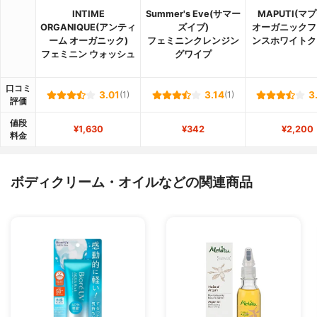
INTIME
Summer's Eve(サマー
MAPUTI(マ
ORGANIQUE(アンティ
ズイブ)
オーガニックフ
ーム オーガニック)
フェミニンクレンジン
ンスホワイトク
フェミニン ウォッシュ
グワイプ
口コミ
3.01
(1)
3.14
(1)
3
評価
値段
¥1,630
¥342
¥2,200
料金
ボディクリーム・オイルなどの関連商品