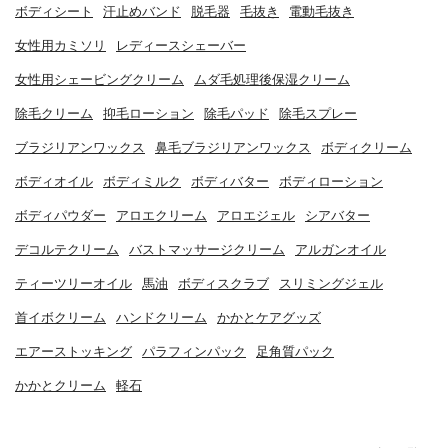
ボディシート
汗止めバンド
脱毛器
毛抜き
電動毛抜き
女性用カミソリ
レディースシェーバー
女性用シェービングクリーム
ムダ毛処理後保湿クリーム
除毛クリーム
抑毛ローション
除毛パッド
除毛スプレー
ブラジリアンワックス
鼻毛ブラジリアンワックス
ボディクリーム
ボディオイル
ボディミルク
ボディバター
ボディローション
ボディパウダー
アロエクリーム
アロエジェル
シアバター
デコルテクリーム
バストマッサージクリーム
アルガンオイル
ティーツリーオイル
馬油
ボディスクラブ
スリミングジェル
首イボクリーム
ハンドクリーム
かかとケアグッズ
エアーストッキング
パラフィンパック
足角質パック
かかとクリーム
軽石