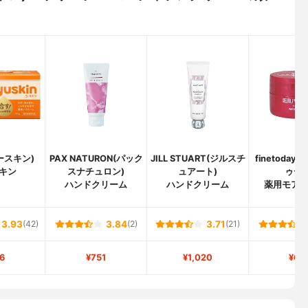
ユースキン)
PAX NATURON(パック
JILL STUART(ジルスチ
finetoda
キン
スナチュロン)
ュアート)
ゥデイ
ハンドクリーム
ハンドクリーム
薬用モア
3.93
(42)
3.84
(2)
3.71
(21)
6
¥751
¥1,020
¥62