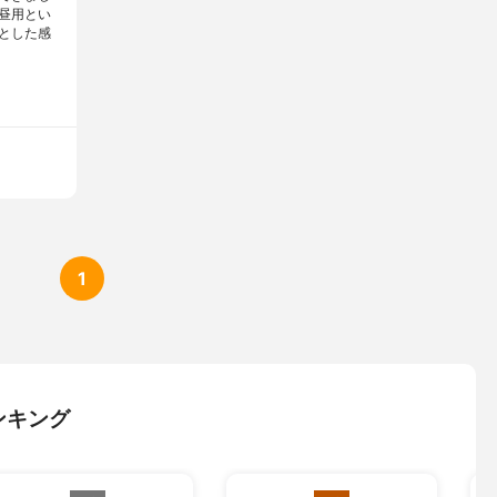
昼用とい
とした感
1
ンキング