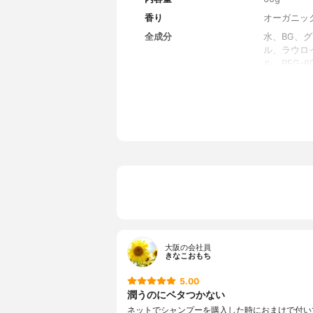
香り
オーガニッ
全成分
水、BG、
ル、ラウロ
ル、PEG-
油/水添ヒ
ン、ベヘン
、セラミド
水分解ヒア
リチン酸2
ワ根皮エキ
ラントイン
ール、グリ
ギニン、ア
リン、トレ
a、乳酸N
ール、香料
大阪の会社員
きなこおもち
5.00
潤うのにベタつかない
ネットでシャンプーを購入した時におまけで付い