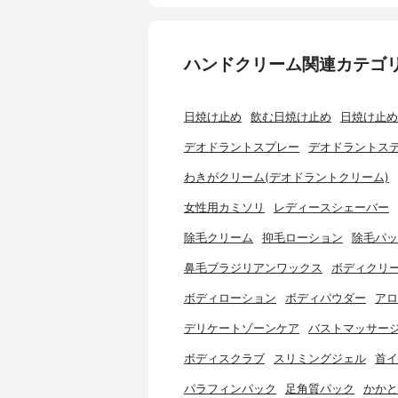
ハンドクリーム関連カテゴ
日焼け止め
飲む日焼け止め
日焼け止め
デオドラントスプレー
デオドラントス
わきがクリーム(デオドラントクリーム)
女性用カミソリ
レディースシェーバー
除毛クリーム
抑毛ローション
除毛パッ
鼻毛ブラジリアンワックス
ボディクリ
ボディローション
ボディパウダー
アロ
デリケートゾーンケア
バストマッサー
ボディスクラブ
スリミングジェル
首イ
パラフィンパック
足角質パック
かかと