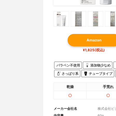
Amazon
¥1,825(税込)
パラベン不使用
添加物少なめ
さっぱり系
チューブタイプ
乾燥
手荒れ
メーカー会社名
株式会社ビ
内容量
60g