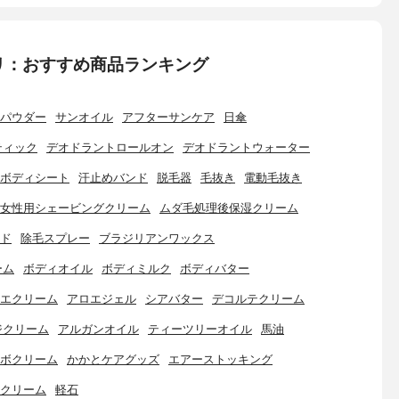
リ：おすすめ商品ランキング
パウダー
サンオイル
アフターサンケア
日傘
ティック
デオドラントロールオン
デオドラントウォーター
ボディシート
汗止めバンド
脱毛器
毛抜き
電動毛抜き
女性用シェービングクリーム
ムダ毛処理後保湿クリーム
ド
除毛スプレー
ブラジリアンワックス
ーム
ボディオイル
ボディミルク
ボディバター
エクリーム
アロエジェル
シアバター
デコルテクリーム
ジクリーム
アルガンオイル
ティーツリーオイル
馬油
ボクリーム
かかとケアグッズ
エアーストッキング
クリーム
軽石