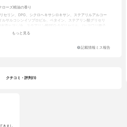
クローズ精油の香り
グリセリン、DPG、シクロヘキサシロキサン、ステアリルアルコー
イルサルコシンイソプロピル、ベタイン、ステアリン酸グリセリ
60水添ヒマシ油、ステアリン酸PEG-5グリセリル、(ヒマワリ種子
マワリ種子油)エステルズ、べへネス-30、シクロペンタシロキサ
もっと見る
酸、ラウロイルグルタミン酸ジ(コレステリル/オクチルドデシル)
2、セラミド3、ヒアルロン酸ヒドロキシプロピルトリモニウム、加
ルロン酸 、ヒアルロン酸Na、アスコルビルグルコシド、グリチル
記載情報ミス報告
K、キハダ樹皮エキス、ノイバラ果実エキス、クララ根エキス、マグ
ス、シャクヤク根エキス、トウキ根エキス、カンゾウ葉エキス、ア
、トリエチルヘキサノイン、ステアリン酸バチル、酢酸トコフェロ
コシルトレハロース、加水分解水添デンプン、ベントナイト、アル
スパラギン酸、PCA、グリシン、アラニン、セリン、バリン、プロ
クチコミ・評判(1)
オニン、イソロイシン、ヒスチジン、フェニルアラニン、PCA-N
a、クエン酸、クエン酸Na、エチルヘキシルグリセリン、トコフェロ
てきまし