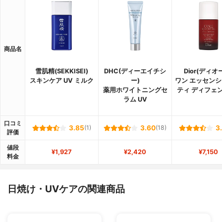
商品名
雪肌精(SEKKISEI)
DHC(ディーエイチシ
Dior(ディオ
スキンケア UV ミルク
ー)
ワン エッセンシ
薬用ホワイトニングセ
ティ ディフェン
ラム UV
口コミ
3.85
(1)
3.60
(18)
3
評価
値段
¥1,927
¥2,420
¥7,150
料金
日焼け・UVケアの関連商品