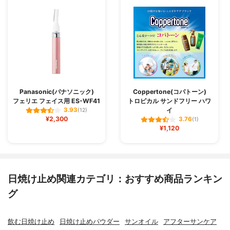
Panasonic(パナソニック)
Coppertone(コパトーン)
フェリエ フェイス用 ES-WF41
トロピカル サンドフリー ハワ
イ
3.93
(12)
¥2,300
3.76
(1)
¥1,120
日焼け止め関連カテゴリ：おすすめ商品ランキン
グ
飲む日焼け止め
日焼け止めパウダー
サンオイル
アフターサンケア