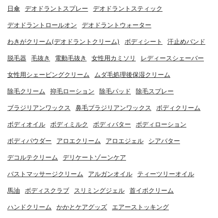
日傘
デオドラントスプレー
デオドラントスティック
デオドラントロールオン
デオドラントウォーター
わきがクリーム(デオドラントクリーム)
ボディシート
汗止めバンド
脱毛器
毛抜き
電動毛抜き
女性用カミソリ
レディースシェーバー
女性用シェービングクリーム
ムダ毛処理後保湿クリーム
除毛クリーム
抑毛ローション
除毛パッド
除毛スプレー
ブラジリアンワックス
鼻毛ブラジリアンワックス
ボディクリーム
ボディオイル
ボディミルク
ボディバター
ボディローション
ボディパウダー
アロエクリーム
アロエジェル
シアバター
デコルテクリーム
デリケートゾーンケア
バストマッサージクリーム
アルガンオイル
ティーツリーオイル
馬油
ボディスクラブ
スリミングジェル
首イボクリーム
ハンドクリーム
かかとケアグッズ
エアーストッキング