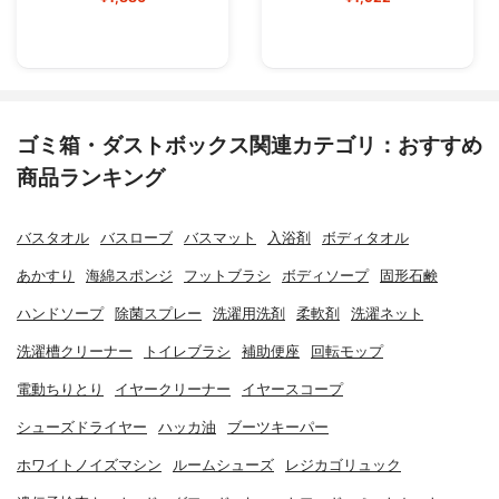
ゴミ箱・ダストボックス関連カテゴリ：おすすめ
商品ランキング
バスタオル
バスローブ
バスマット
入浴剤
ボディタオル
あかすり
海綿スポンジ
フットブラシ
ボディソープ
固形石鹸
ハンドソープ
除菌スプレー
洗濯用洗剤
柔軟剤
洗濯ネット
洗濯槽クリーナー
トイレブラシ
補助便座
回転モップ
電動ちりとり
イヤークリーナー
イヤースコープ
シューズドライヤー
ハッカ油
ブーツキーパー
ホワイトノイズマシン
ルームシューズ
レジカゴリュック