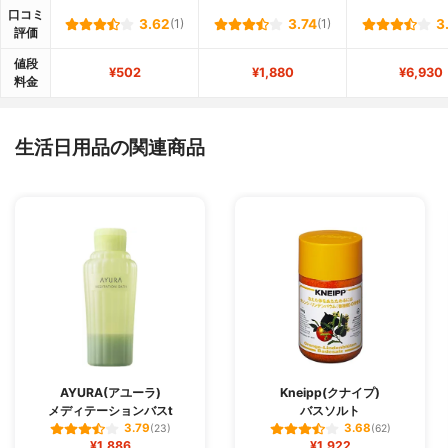
口コミ
3.62
(1)
3.74
(1)
3
評価
値段
¥502
¥1,880
¥6,930
料金
生活日用品の関連商品
AYURA(アユーラ)
Kneipp(クナイプ)
メディテーションバスt
バスソルト
3.79
3.68
(23)
(62)
¥1,886
¥1,922