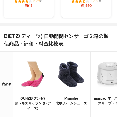
3.62
3.60
(1)
(1)
¥917
¥1,990
DiETZ(ディーツ) 自動開閉センサーゴミ箱の類
似商品：評価・料金比較表
商品名
GUNZE(グンゼ)
Mianshe
marpac(マー
おうちスリッポン (レデ
北欧 ルームシューズ
スリープ・
ィース)