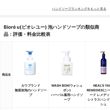
ハンドソープランキングをもっと見る
Bioré u(ビオレユー) 泡ハンドソープの類似商
品：評価・料金比較表
商品名
カウブランド
WASH BON(ウォシュ
NEAL'S YA
無添加泡のハンドソー
ボン)
REMEDIES(
プ
ハーバル薬用ハンドソ
ード レメディ
ープ
シトラスハンド
シュ