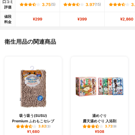
口コミ
3.75
(5)
3.97
(15)
3
評価
値段
¥299
¥399
¥2,860
料金
衛生用品の関連商品
吸う吸う(SUSU)
湯めぐり
Premium ふわもこセレブ
露天湯めぐり 入浴剤
3.82
3.72
(3)
(9)
¥1,680
¥508