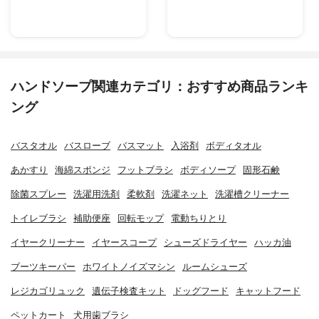
ハンドソープ関連カテゴリ：おすすめ商品ランキ
ング
バスタオル
バスローブ
バスマット
入浴剤
ボディタオル
あかすり
海綿スポンジ
フットブラシ
ボディソープ
固形石鹸
除菌スプレー
洗濯用洗剤
柔軟剤
洗濯ネット
洗濯槽クリーナー
トイレブラシ
補助便座
回転モップ
電動ちりとり
イヤークリーナー
イヤースコープ
シューズドライヤー
ハッカ油
ブーツキーパー
ホワイトノイズマシン
ルームシューズ
レジカゴリュック
遺伝子検査キット
ドッグフード
キャットフード
ペットカート
犬用歯ブラシ