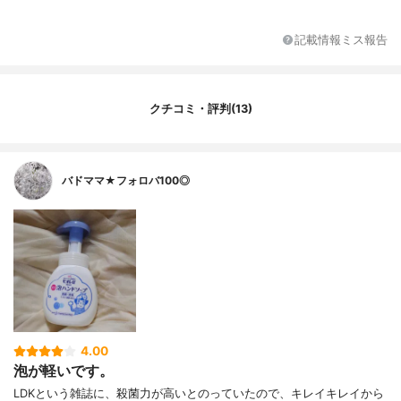
グリコシド、POE（21）ラウリルエーテ
ル、エタノール、濃グリセリン、POE（3）
記載情報ミス報告
ラウリルエーテル、POEラウリルエーテル
酢酸、DL-リンゴ酸、ラウリン酸ポリグリセ
リル、安息香酸塩、エデト酸塩、塩化トリ
メチルアンモニオヒドロキシプロピルヒド
クチコミ・評判(13)
ロキシエチルセルロース、水酸化ナトリウ
ム液、香料＊は「有効成分」無表示は「そ
の他の成分」
バドママ★フォロバ100◎
4.00
泡が軽いです。
LDKという雑誌に、殺菌力が高いとのっていたので、キレイキレイから