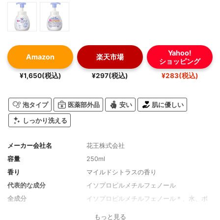
Yahoo!
Amazon
楽天市場
ショッピング
¥1,650(税込)
¥297(税込)
¥283(税込)
泡タイプ
医薬部外品
安い
肌に優しい
しっかり洗える
メーカー会社名
花王株式会社
容量
250ml
香り
マイルドシトラスの香り
代表的な成分
イソプロピルメチルフェノール
全成分
イソプロピルメチルフェノール＊、水、ポ
リオキシエチレンラウリルエーテル硫酸ア
もっと見る
ンモニウム（1E．O．）液、PG、アルキル