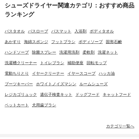
シューズドライヤー関連カテゴリ：おすすめ商品
ランキング
バスタオル
バスローブ
バスマット
入浴剤
ボディタオル
あかすり
海綿スポンジ
フットブラシ
ボディソープ
固形石鹸
ハンドソープ
除菌スプレー
洗濯用洗剤
柔軟剤
洗濯ネット
洗濯槽クリーナー
トイレブラシ
補助便座
回転モップ
電動ちりとり
イヤークリーナー
イヤースコープ
ハッカ油
ブーツキーパー
ホワイトノイズマシン
ルームシューズ
レジカゴリュック
遺伝子検査キット
ドッグフード
キャットフード
ペットカート
犬用歯ブラシ
カテゴリ一覧へ