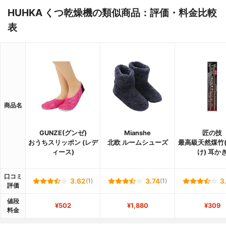
HUHKA くつ乾燥機の類似商品：評価・料金比較
表
商品名
GUNZE(グンゼ)
Mianshe
匠の技
おうちスリッポン (レデ
北欧 ルームシューズ
最高級天然煤竹
ィース)
け) 耳か
口コミ
3.62
(1)
3.74
(1)
3
評価
値段
¥502
¥1,880
¥309
料金