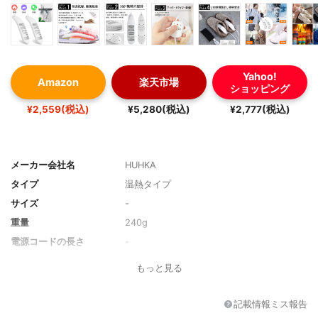
Yahoo!
Amazon
楽天市場
ショッピング
¥2,559(税込)
¥5,280(税込)
¥2,777(税込)
メーカー会社名
HUHKA
タイプ
温熱タイプ
サイズ
-
重量
240g
電源コードの長さ
-
便利機能
オゾン・タイマー
もっと見る
記載情報ミス報告