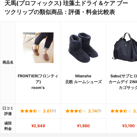
天馬(プロフィックス) 珪藻土ドライ＆ケア ブー
ツクリップの類似商品：評価・料金比較表
商品名
FRONTIER(フロンティ
Mianshe
Sabu(サブヒ
ア)
北欧 ルームシューズ
カームデイ 2W
room's
カゴサッ
口コミ
3.61
(1)
3.74
(1)
3
評価
値段
¥2,849
¥1,880
¥3,190
料金