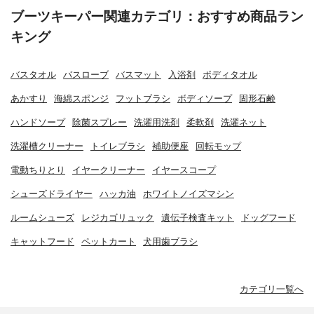
ブーツキーパー関連カテゴリ：おすすめ商品ラン
キング
バスタオル
バスローブ
バスマット
入浴剤
ボディタオル
あかすり
海綿スポンジ
フットブラシ
ボディソープ
固形石鹸
ハンドソープ
除菌スプレー
洗濯用洗剤
柔軟剤
洗濯ネット
洗濯槽クリーナー
トイレブラシ
補助便座
回転モップ
電動ちりとり
イヤークリーナー
イヤースコープ
シューズドライヤー
ハッカ油
ホワイトノイズマシン
ルームシューズ
レジカゴリュック
遺伝子検査キット
ドッグフード
キャットフード
ペットカート
犬用歯ブラシ
カテゴリ一覧へ