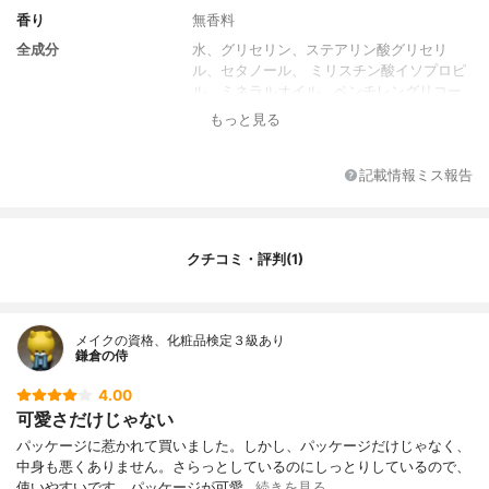
香り
無香料
全成分
水、グリセリン、ステアリン酸グリセリ
ル、セタノール、 ミリスチン酸イソプロピ
ル、ミネラルオイル、ペンチレングリコー
ル、 ソルビトール、馬油、シア脂、加水分
もっと見る
解水添デンプン、スクワラン、アロエベラ
エキス-１、グリチルレチン酸ステアリル､
グリコシルトレハロース､ステアリン酸､パ
記載情報ミス報告
ラフィン､ラウレス-９､セテス-１５､ステア
リン酸ソルビタン､ジメチコン、 カルボマ
ー、セチル硫酸Na、PVP、ステアラミド、
トコフェロール、水酸化K、セテス-１０、B
クチコミ・評判(1)
G、フェノキシエタノール
メイクの資格、化粧品検定３級あり
鎌倉の侍
4.00
可愛さだけじゃない
パッケージに惹かれて買いました。しかし、パッケージだけじゃなく、
中身も悪くありません。さらっとしているのにしっとりしているので、
使いやすいです。パッケージが可愛…
続きを見る