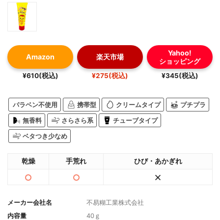
Yahoo!
Amazon
楽天市場
ショッピング
¥610(税込)
¥275(税込)
¥345(税込)
パラベン不使用
携帯型
クリームタイプ
プチプラ
無香料
さらさら系
チューブタイプ
ベタつき少なめ
乾燥
手荒れ
ひび・あかぎれ
メーカー会社名
不易糊工業株式会社
内容量
40ｇ