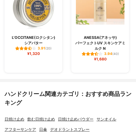
L'OCCITANE(ロクシタン)
ANESSA(アネッサ)
シアバター
パーフェクトUV スキンケアミ
ルク N
3.91
(20)
¥1,320
3.94
(40)
¥1,680
ハンドクリーム関連カテゴリ：おすすめ商品ラン
キング
日焼け止め
飲む日焼け止め
日焼け止めパウダー
サンオイル
アフターサンケア
日傘
デオドラントスプレー