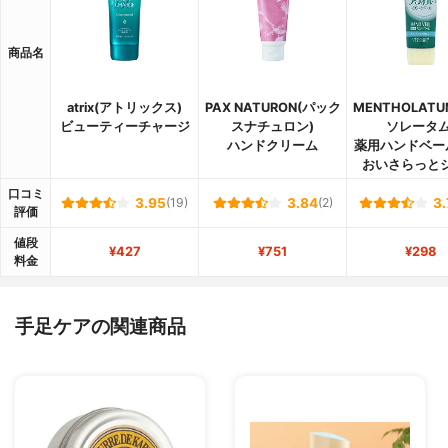
商品名
atrix(アトリックス)
PAX NATURON(パック
MENTHOLAT
ビューティーチャージ
スナチュロン)
ソレータム
ハンドクリーム
薬用ハンドベー
おいさらっと
口コミ
3.95
(19)
3.84
(2)
3.
評価
値段
¥427
¥751
¥298
料金
手足ケアの関連商品