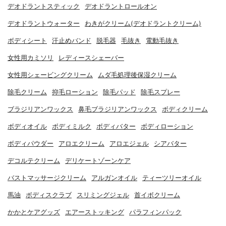
デオドラントスティック
デオドラントロールオン
デオドラントウォーター
わきがクリーム(デオドラントクリーム)
ボディシート
汗止めバンド
脱毛器
毛抜き
電動毛抜き
女性用カミソリ
レディースシェーバー
女性用シェービングクリーム
ムダ毛処理後保湿クリーム
除毛クリーム
抑毛ローション
除毛パッド
除毛スプレー
ブラジリアンワックス
鼻毛ブラジリアンワックス
ボディクリーム
ボディオイル
ボディミルク
ボディバター
ボディローション
ボディパウダー
アロエクリーム
アロエジェル
シアバター
デコルテクリーム
デリケートゾーンケア
バストマッサージクリーム
アルガンオイル
ティーツリーオイル
馬油
ボディスクラブ
スリミングジェル
首イボクリーム
かかとケアグッズ
エアーストッキング
パラフィンパック