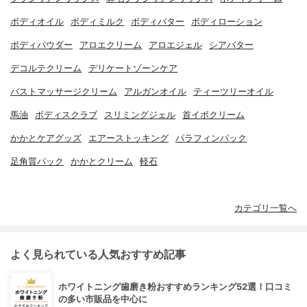
ボディオイル
ボディミルク
ボディバター
ボディローション
ボディパウダー
アロエクリーム
アロエジェル
シアバター
デコルテクリーム
デリケートゾーンケア
バストマッサージクリーム
アルガンオイル
ティーツリーオイル
馬油
ボディスクラブ
スリミングジェル
首イボクリーム
かかとケアグッズ
エアーストッキング
パラフィンパック
足角質パック
かかとクリーム
軽石
カテゴリ一覧へ
よく見られている人気おすすめ記事
ホワイトニング歯磨き粉おすすめランキング52選！口コミ
の多い市販品を中心に