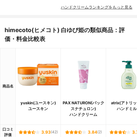
ハンドクリームランキングをもっと見る
himecoto(ヒメコト) 白ゆび姫の類似商品：評
価・料金比較表
商品名
yuskin(ユースキン)
PAX NATURON(パック
atrix(アトリ
ユースキン
スナチュロン)
ハンドミル
ハンドクリーム
口コミ
3.93
(42)
3.84
(2)
3.
評価