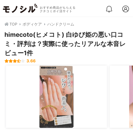
おすすめ商品がもらえる
クチコミポイ活サイト
TOP
ボディケア
ハンドクリーム
himecoto(ヒメコト) 白ゆび姫の悪い口コ
ミ・評判は？実際に使ったリアルな本音レ
ビュー1件
3.66