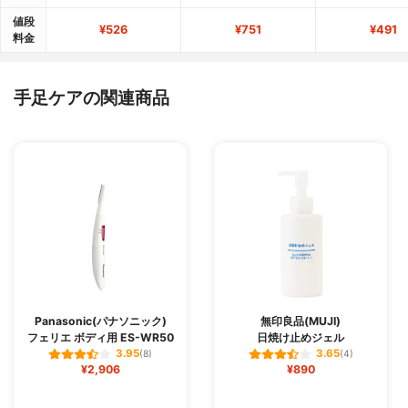
値段
¥526
¥751
¥491
料金
手足ケアの関連商品
Panasonic(パナソニック)
無印良品(MUJI)
フェリエ ボディ用 ES-WR50
日焼け止めジェル
3.95
3.65
(8)
(4)
¥2,906
¥890