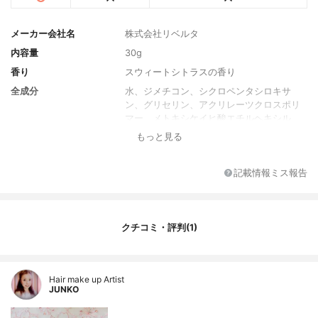
メーカー会社名
株式会社リベルタ
内容量
30g
香り
スウィートシトラスの香り
全成分
水、ジメチコン、シクロペンタシロキサ
ン、グリセリン、アクリレーツクロスポリ
マー、メトキシケイヒ酸エチルヘキシル、
(ジメチコン/ビニルジメチコン)クロスポリ
もっと見る
マー、イソノナン酸イソトリデシル、ペン
チレングリコール、フェニルベンズイミダ
ゾールスルホン酸、(ジメチコン/(PEG-10/1
記載情報ミス報告
5))クロスポリマー、塩化Na、ビスエチルヘ
キシルオキシフェノールメトキシフェニル
トリアジン、ラウリルポリグリセリル-3ポ
リジメチルシロキシエチルジメチコン、AM
クチコミ・評判(1)
PD、PEG-10ジメチコン、酸化チタン、フ
ェノキシエタノール、t-ブチルメトキシジ
ベンゾイルメタン、ポリシリコーン-14、香
Hair make up Artist
料、イソセテス-25、水酸化Al、イソセテ
JUNKO
ス-10、ステアロイルグルタミン酸2Na、ス
クワラン、アスコルビルグルコシド、α-ア