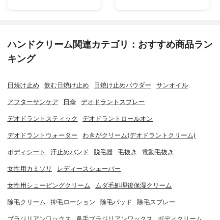
ハンドクリーム関連カテゴリ：おすすめ商品ラン
キング
日焼け止め
飲む日焼け止め
日焼け止めパウダー
サンオイル
アフターサンケア
日傘
デオドラントスプレー
デオドラントスティック
デオドラントロールオン
デオドラントウォーター
わきがクリーム(デオドラントクリーム)
ボディシート
汗止めバンド
脱毛器
毛抜き
電動毛抜き
女性用カミソリ
レディースシェーバー
女性用シェービングクリーム
ムダ毛処理後保湿クリーム
除毛クリーム
抑毛ローション
除毛パッド
除毛スプレー
ブラジリアンワックス
鼻毛ブラジリアンワックス
ボディクリーム