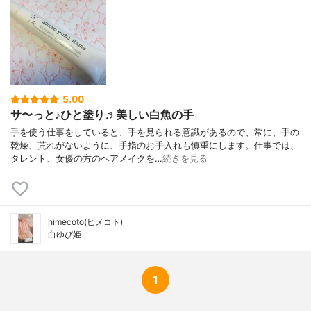
ルブチン、ピロロキノリンジオントリカル
ボン酸2Na、ヒドロキシプロピルメチルセ
ルロース、プルラン、ポルフィリジウムク
ルエンタムエキス、ペンテト酸5Na、フラ
ーレン
5.00
サ〜っと♪ひと塗り♬美しい白魚の手
手を使う仕事をしていると、手を見られる意識があるので、常に、手の
乾燥、荒れがないように、手指のお手入れも慎重にします。仕事では、
タレント、女優の方のヘアメイクを…
続きを見る
himecoto(ヒメコト)
白ゆび姫
1