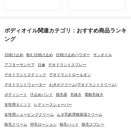
ボディオイル関連カテゴリ：おすすめ商品ランキ
ング
日焼け止め
飲む日焼け止め
日焼け止めパウダー
サンオイル
アフターサンケア
日傘
デオドラントスプレー
デオドラントスティック
デオドラントロールオン
デオドラントウォーター
わきがクリーム(デオドラントクリーム)
ボディシート
汗止めバンド
脱毛器
毛抜き
電動毛抜き
女性用カミソリ
レディースシェーバー
女性用シェービングクリーム
ムダ毛処理後保湿クリーム
除毛クリーム
抑毛ローション
除毛パッド
除毛スプレー