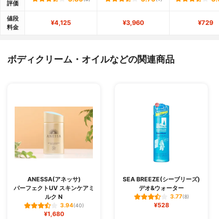
評価
値段
¥4,125
¥3,960
¥729
料金
ボディクリーム・オイルなどの関連商品
ANESSA(アネッサ)
SEA BREEZE(シーブリーズ)
パーフェクトUV スキンケアミ
デオ&ウォーター
ルク N
3.77
(8)
¥528
3.94
(40)
¥1,680