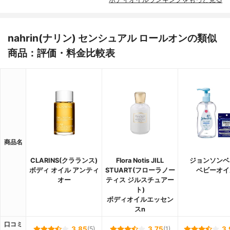
nahrin(ナリン) センシュアル ロールオンの類似
商品：評価・料金比較表
商品名
CLARINS(クラランス)
Flora Notis JILL
ジョンソンベ
ボディ オイル アンティ
STUART(フローラノー
ベビーオイ
オー
ティス ジルスチュアー
ト)
ボディオイルエッセン
スn
口コミ
3.85
(5)
3.75
(1)
3.