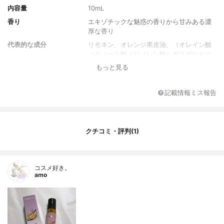
内容量
10mL
香り
エキゾチックな魅惑の香りから甘みある濃
厚な香り
代表的な成分
リモネン、オレンジ果皮油、（オレイン酸
／リノール酸／リノレン酸）ポリグリセリ
ズ、レモン果皮油、イランイラン花油、ラ
もっと見る
ベンダー油、パチョリ葉油、ベチベル根エ
キス、ダマスクバラ花油、ビャクダン油、
リナロール、ゲラニオール、シトロネロー
記載情報ミス報告
ル
クチコミ・評判(1)
コスメ好き。
amo