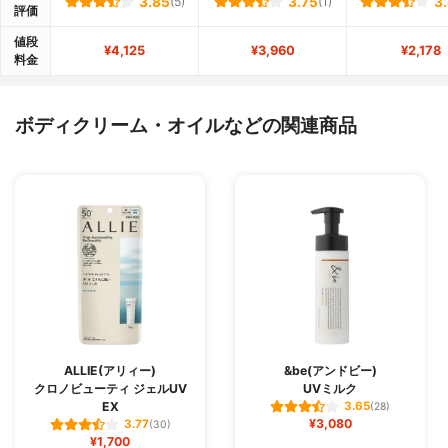
3.85
(5)
3.75
(1)
3
評価
値段
¥4,125
¥3,960
¥2,178
料金
ボディクリーム・オイルなどの関連商品
ALLIE(アリィー)
&be(アンドビー)
クロノビューティ ジェルUV
UVミルク
EX
3.65
(28)
¥3,080
3.77
(30)
¥1,700