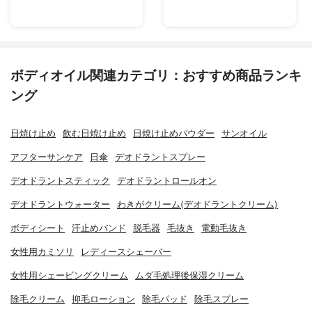
ボディオイル関連カテゴリ：おすすめ商品ランキ
ング
日焼け止め
飲む日焼け止め
日焼け止めパウダー
サンオイル
アフターサンケア
日傘
デオドラントスプレー
デオドラントスティック
デオドラントロールオン
デオドラントウォーター
わきがクリーム(デオドラントクリーム)
ボディシート
汗止めバンド
脱毛器
毛抜き
電動毛抜き
女性用カミソリ
レディースシェーバー
女性用シェービングクリーム
ムダ毛処理後保湿クリーム
除毛クリーム
抑毛ローション
除毛パッド
除毛スプレー