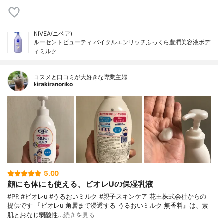
NIVEA(ニベア)
ルーセントビューティ バイタルエンリッチふっくら豊潤美容液ボデ
ィミルク
コスメと口コミが大好きな専業主婦
kirakiranoriko
5.00
顔にも体にも使える、ビオレUの保湿乳液
#PR #ビオレu #うるおいミルク #親子スキンケア 花王株式会社からの
提供です 『ビオレu 角層まで浸透する うるおいミルク 無香料』は、素
肌とおなじ弱酸性…
続きを見る