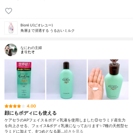
Bioré U(ビオレユー)
角層まで浸透する うるおいミルク
なにわの主婦
まりたそ
4.00
顔にもボディにも使える
ケアセラのAPフェイス＆ボディ乳液を使用しました😊セラミド産生力
を向上させる、フェイス&ボディ乳液になっております✨7種の天然型セ
ラミドに加えて、8つめとなる新…
続きを見る