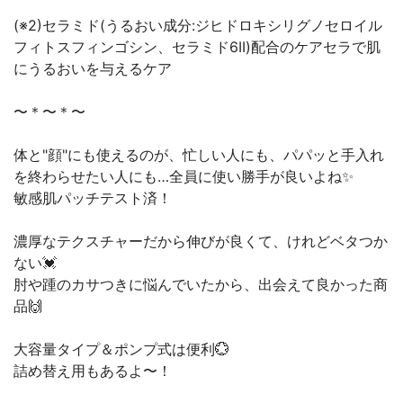
(※2)セラミド(うるおい成分:ジヒドロキシリグノセロイル
フィトスフィンゴシン、セラミド6II)配合のケアセラで肌
にうるおいを与えるケア
〜＊〜＊〜⁡
⁡体と"顔"にも使えるのが、忙しい人にも、パパッと手入れ
を終わらせたい人にも…全員に使い勝手が良いよね✨
敏感肌パッチテスト済！⁡
⁡濃厚なテクスチャーだから伸びが良くて、けれどベタつか
ない💓⁡
⁡肘や踵のカサつきに悩んでいたから、出会えて良かった商
品🙌⁡
⁡大容量タイプ＆ポンプ式は便利💮
詰め替え用もあるよ〜！