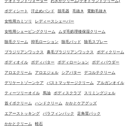
デオドラントウォーター
わきがクリーム(デオドラントクリーム)
ボディシート
汗止めバンド
脱毛器
毛抜き
電動毛抜き
女性用カミソリ
レディースシェーバー
女性用シェービングクリーム
ムダ毛処理後保湿クリーム
除毛クリーム
抑毛ローション
除毛パッド
除毛スプレー
ブラジリアンワックス
鼻毛ブラジリアンワックス
ボディクリーム
ボディオイル
ボディバター
ボディローション
ボディパウダー
アロエクリーム
アロエジェル
シアバター
デコルテクリーム
デリケートゾーンケア
バストマッサージクリーム
アルガンオイル
ティーツリーオイル
馬油
ボディスクラブ
スリミングジェル
首イボクリーム
ハンドクリーム
かかとケアグッズ
エアーストッキング
パラフィンパック
足角質パック
かかとクリーム
軽石