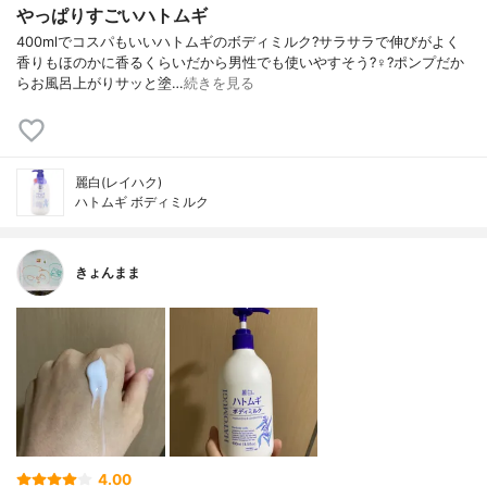
やっぱりすごいハトムギ
400mlでコスパもいいハトムギのボディミルク?サラサラで伸びがよく
香りもほのかに香るくらいだから男性でも使いやすそう?‍♀️?ポンプだか
らお風呂上がりサッと塗…
続きを見る
麗白(レイハク)
ハトムギ ボディミルク
きょんまま
4.00