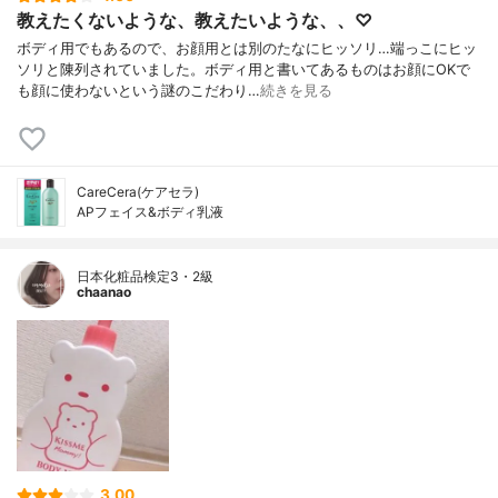
教えたくないような、教えたいような、、♡
ボディ用でもあるので、お顔用とは別のたなにヒッソリ…端っこにヒッ
ソリと陳列されていました。ボディ用と書いてあるものはお顔にOKで
も顔に使わないという謎のこだわり…
続きを見る
CareCera(ケアセラ)
APフェイス&ボディ乳液
日本化粧品検定3・2級
chaanao
3.00