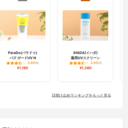
L
ParaDo(パラドゥ)
IHADA(イハダ)
バズ ガードUV N
薬用UVスクリーン
3.95
3.95
(5)
(3)
¥1,180
¥1,280
日焼け止めランキングをもっと見る