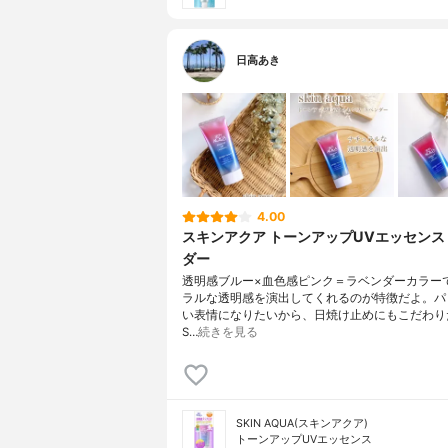
日高あき
4.00
スキンアクア トーンアップUVエッセンス
ダー
透明感ブルー×血色感ピンク＝ラベンダーカラー
ラルな透明感を演出してくれるのが特徴だよ。パ
い表情になりたいから、日焼け止めにもこだわり
S…
続きを見る
SKIN AQUA(スキンアクア)
トーンアップUVエッセンス