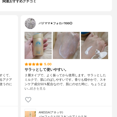
関連おすすめクチコミ
バドママ★フォロバ100◎
5.00
サラッとして使いやすい。
すくて、
２層タイプで、よく振ってから使用します。サラッとした
るアクア
ミルクで、肌にのばしやすいです。香りも穏やかで、スキ
使うのに
ンケア成分50％配合なので、肌にのせた時に、ちょうどよ
い…
続きを見る
ANESSA(アネッサ)
パーフェクトUV スキンケアミルク N