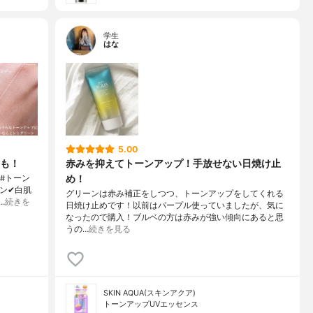
学生
はな
5.00
も！
赤みを抑えてトーンアップ！手放せない日焼け止
め！
 #トーン
ーン✔白肌
グリーンは赤み補正をしつつ、トーンアップをしてくれる
…
続きを
日焼け止めです！以前はパープル使っていましたが、気に
なったので購入！ブルベの方は赤みが強い傾向にあると思
うの…
続きを見る
SKIN AQUA(スキンアクア)
トーンアップUVエッセンス