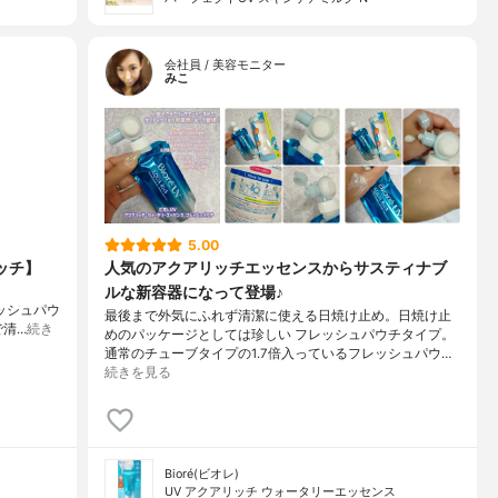
会社員 / 美容モニター
みこ
5.00
ッチ】
人気のアクアリッチエッセンスからサスティナブ
ルな新容器になって登場♪
レッシュパウ
最後まで外気にふれず清潔に使える日焼け止め。日焼け止
で清…
続き
めのパッケージとしては珍しい フレッシュパウチタイプ。
通常のチューブタイプの1.7倍入っているフレッシュパウ…
続きを見る
Bioré(ビオレ)
UV アクアリッチ ウォータリーエッセンス