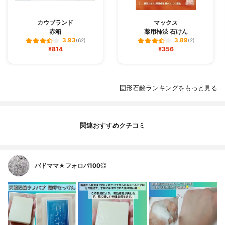
カウブランド
マックス
赤箱
薬用柿渋 石けん
3.93
3.89
(62)
(2)
¥814
¥356
固形石鹸ランキングをもっと見る
関連おすすめクチコミ
バドママ★フォロバ100◎