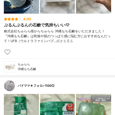
4.00
ぷるんぷるんの石鹸で気持ちいい♡
株式会社ちゅらら様からちゅらら 沖縄もち石鹸をいただきました！
『沖縄もち石鹸』は乾燥や肌のつっぱり感に悩む方におすすめなんだっ
て！UFB（ウルトラファインバブ…
続きを見る
ちゅらら
沖縄もち石鹸
バドママ★フォロバ100◎