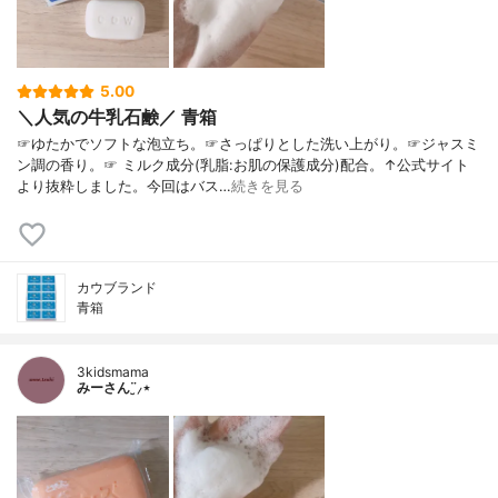
5.00
＼人気の牛乳石鹸／ 青箱
☞ゆたかでソフトな泡立ち。☞さっぱりとした洗い上がり。☞ジャスミ
ン調の香り。☞ ミルク成分(乳脂:お肌の保護成分)配合。↑公式サイト
より抜粋しました。今回はバス…
続きを見る
カウブランド
青箱
3kidsmama
みーさん¨̮⸝⋆