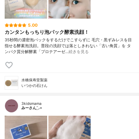
5.00
カンタンもっちり泡パック酵素洗顔！
35秒間の濃密泡パックをするだけでこすらずに 毛穴・黒ずみレスを目
指せる酵素泡洗顔。普段の洗顔では落としきれない「古い角質」を タ
ンパク質分解酵素「プロテアーゼ…
続きを見る
水橋保寿堂製薬
いつかの石けん
3kidsmama
みーさん¨̮⸝⋆