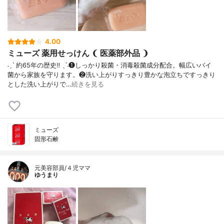
4.00
ミューズ 薬用せっけん ❨ 医薬部外品 ❩
˗ˏˋ 約65年の歴史‼︎ ˎˊ˗❶しっかり殺菌・消毒殺菌成分配合。幅広いバイ
菌から家族を守ります。❷洗い上がりすっきり豊かな泡立ちですっきり
とした洗い上がりで…
続きを見る
ミューズ
固形石鹸
元美容部員/４児ママ
ゆうまり