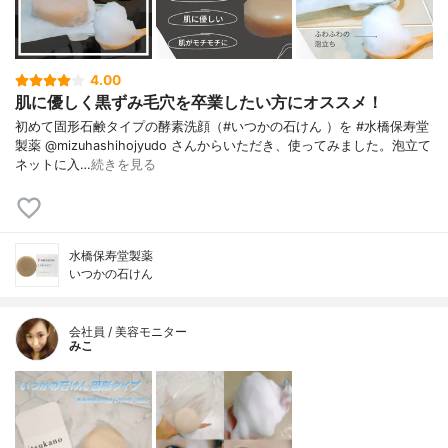
4.00
肌に優しく黒ずみ毛穴を卒業したい方にオススメ！
初めて固形石鹸タイプの酵素洗顔（#いつかの石けん ）を #水橋保寿堂
製薬 @mizuhashihojyudo さんからいただき、使ってみました。泡立て
ネットに入…
続きを見る
水橋保寿堂製薬
いつかの石けん
会社員 / 美容モニター
みこ