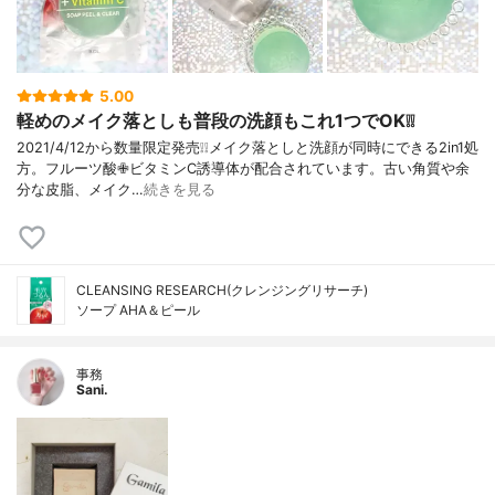
5.00
軽めのメイク落としも普段の洗顔もこれ1つでOK❕❕
2021/4/12から数量限定発売❕❕メイク落としと洗顔が同時にできる2in1処
方。フルーツ酸✙ビタミンC誘導体が配合されています。古い角質や余
分な皮脂、メイク…
続きを見る
CLEANSING RESEARCH(クレンジングリサーチ)
ソープ AHA＆ピール
事務
Sani.