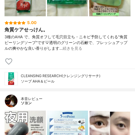
5.00
角質ケアせっけん。
3種のAHA で、角質オフして毛穴目立ち・ニキビ予防してくれる"角質
ピーリングソープ"です💡透明のグリーンの石鹸で、フレッシュアップ
ルの爽やかな良い香りがします…
続きを見る
CLEANSING RESEARCH(クレンジングリサーチ)
ソープ AHA＆ピール
本音レビュー
ソヨン