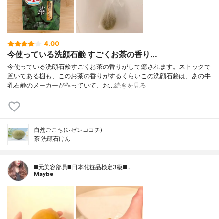
4.00
今使っている洗顔石鹸 すごくお茶の香り...
今使っている洗顔石鹸すごくお茶の香りがして癒されます。ストックで
置いてある棚も、このお茶の香りがするくらいこの洗顔石鹸は、あの牛
乳石鹸のメーカーが作っていて、お…
続きを見る
自然ごこち(シゼンゴコチ)
茶 洗顔石けん
◼️元美容部員◼️日本化粧品検定3級◼️…
Maybe