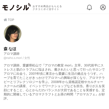
おすすめ商品がもらえる
クチコミポイ活サイト
TOP
森 なほ
アロマ講師
@naho.s.mori / 女性
アロマ講師。愛媛県松山で『アロマの教室 mori』主宰。30代前半にス
トレスと肌のトラブルに悩まされ、癒されたいと思って行ったサロンで
アロマに出会う。2001年頃に東京から愛媛に生活の拠点をうつす。ハ
ーブを育てたことがきっかけでアロマへの興味が深くなり、アロマテラ
ピーとリフレクソロジーを学ぶ。2008年から資格認定校やカルチャー
スクールの講座、イベントでワークショップなどを担当。香りが人を笑
顔にすること、心とからだのバランスが大切であることを実感する。定
期的に開催しているアロマクラフトとお茶の時間『アロマカフェ』が好
評。