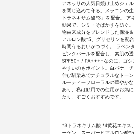
アネッサの人気日焼け止めジェル
を閉じ込めて守る。メラニンの生
トラネキサム酸*3」を配合。 
効果で、シミ・そばかすを防ぐ。
物由来成分をブレンドした保湿＆
アルロン酸*5、グリセリンを配
時間うるおいがつづく。 ラベン
ピンクパールを配合し、素肌の透
SPF50+ / PA++++なの
やすいのもポイント。白パケ、チ
伸び馴染みでナチュラルなトーン
ルーティーフローラルの華やかな
あり、私は顔用での使用がお気に
たり。すごくおすすめです。
*3トラネキサム酸 *4黄花エキ
ーゲン、スーパーヒアルロン酸*5