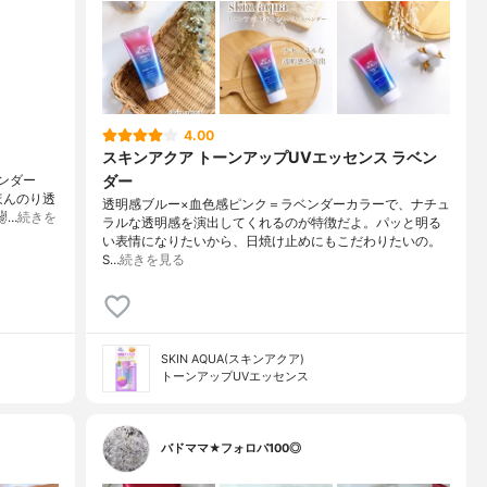
4.00
スキンアクア トーンアップUVエッセンス ラベン
ダー
ンダー
ほんのり透
透明感ブルー×血色感ピンク＝ラベンダーカラーで、ナチュ
️…
続きを
ラルな透明感を演出してくれるのが特徴だよ。パッと明る
い表情になりたいから、日焼け止めにもこだわりたいの。
S…
続きを見る
SKIN AQUA(スキンアクア)
トーンアップUVエッセンス
バドママ★フォロバ100◎