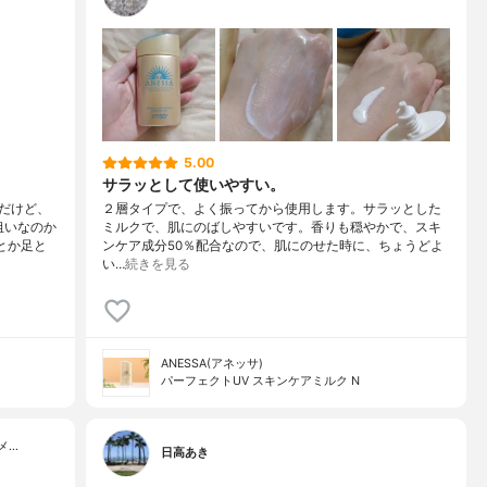
5.00
サラッとして使いやすい。
だけど、
２層タイプで、よく振ってから使用します。サラッとした
狙いなのか
ミルクで、肌にのばしやすいです。香りも穏やかで、スキ
とか足と
ンケア成分50％配合なので、肌にのせた時に、ちょうどよ
い…
続きを見る
ANESSA(アネッサ)
パーフェクトUV スキンケアミルク N
メ…
日高あき