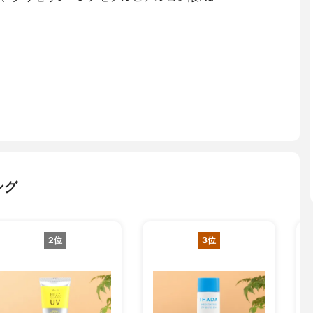
ング
2位
3位