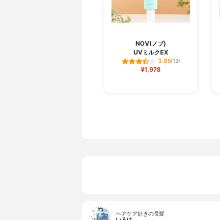
NOV(ノブ)
UVミルクEX
3.95
(12)
¥1,978
ヘアケア好きの長髪
いろは