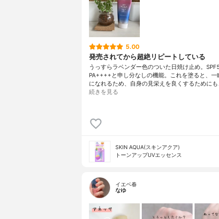
5.00
発売されてから超絶リピートしている
うっすらラベンダー色のついた日焼け止め。SPF5
PA++++と申し分なしの機能。これを塗ると、一
になれるため、自身の見栄えを良くするためにも
続きを見る
SKIN AQUA(スキンアクア)
トーンアップUVエッセンス
イエベ春
なゆ