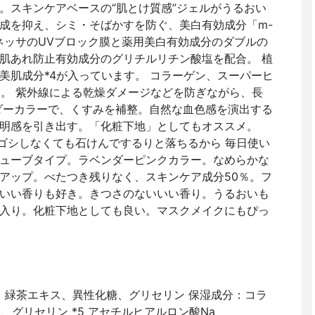
。スキンケアベースの“肌とけ質感”ジェルがうるおい
成を抑え、シミ・そばかすを防ぐ、美白有効成分「m-
アネッサのUVブロック膜と薬用美白有効成分のダブルの
肌あれ防止有効成分のグリチルリチン酸塩を配合。 植
美肌成分*4が入っています。 コラーゲン、スーパーヒ
合。 紫外線による乾燥ダメージなどを防ぎながら、長
ダーカラーで、くすみを補整。自然な血色感を演出する
明感を引き出す。「化粧下地」としてもオススメ。
に、ゴシゴシしなくても石けんでするりと落ちるから 毎日使い
ューブタイプ。ラベンダーピンクカラー。なめらかな
アップ。べたつき残りなく、スキンケア成分50％。フ
いい香りも好き。きつさのないいい香り。うるおいも
入り。化粧下地としても良い。マスクメイクにもぴっ
ス、緑茶エキス、異性化糖、グリセリン 保湿成分：コラ
、グリセリン *5 アセチルヒアルロン酸Na