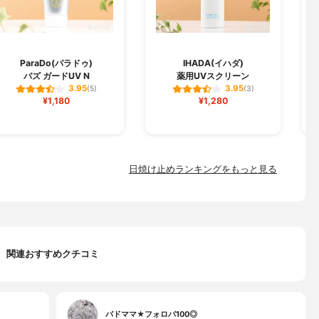
L
ParaDo(パラドゥ)
IHADA(イハダ)
バズ ガードUV N
薬用UVスクリーン
3.95
3.95
(5)
(3)
¥1,180
¥1,280
日焼け止めランキングをもっと見る
関連おすすめクチコミ
バドママ★フォロバ100◎