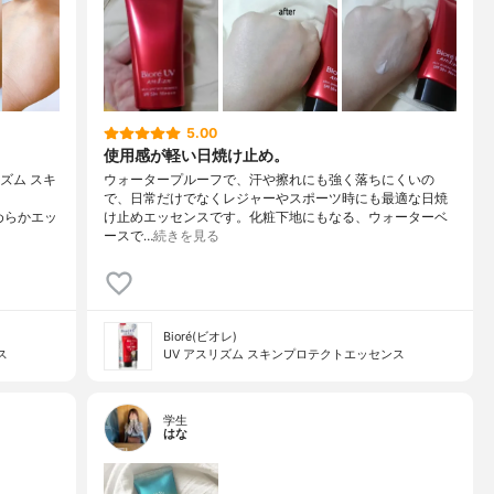
5.00
使用感が軽い日焼け止め。
リズム スキ
ウォータープルーフで、汗や擦れにも強く落ちにくいの
で、日常だけでなくレジャーやスポーツ時にも最適な日焼
なめらかエッ
け止めエッセンスです。化粧下地にもなる、ウォーターベ
ースで…
続きを見る
Bioré(ビオレ)
ス
UV アスリズム スキンプロテクトエッセンス
学生
はな