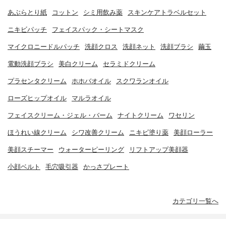
あぶらとり紙
コットン
シミ用飲み薬
スキンケアトラベルセット
ニキビパッチ
フェイスパック・シートマスク
マイクロニードルパッチ
洗顔クロス
洗顔ネット
洗顔ブラシ
繭玉
電動洗顔ブラシ
美白クリーム
セラミドクリーム
プラセンタクリーム
ホホバオイル
スクワランオイル
ローズヒップオイル
マルラオイル
フェイスクリーム・ジェル・バーム
ナイトクリーム
ワセリン
ほうれい線クリーム
シワ改善クリーム
ニキビ塗り薬
美顔ローラー
美顔スチーマー
ウォーターピーリング
リフトアップ美顔器
小顔ベルト
毛穴吸引器
かっさプレート
カテゴリ一覧へ