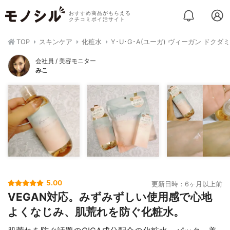
おすすめ商品がもらえる
クチコミポイ活サイト
TOP
スキンケア
化粧水
Y･U･G･A(ユーガ) ヴィーガン ドクダ
会社員 / 美容モニター
みこ
5.00
更新日時：6ヶ月以上前
VEGAN対応。みずみずしい使用感で心地
よくなじみ、肌荒れを防ぐ化粧水。