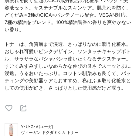
肌荒れを防ぐ話題のCICA成分配合の化粧水・パック・美
容液セット。サステナブルなスキンケア。肌荒れを防ぐ、
どくだみ×3種のCICA×パンテノール配合。VEGAN対応。
7種の精油をブレンド。100%精油調香の香りも爽やかない
い香り。
トナーは、角質層まで浸透、さっぱりなのに潤う化粧水。
おしゃれ可愛いピンクデザイン、ワンタッチキャップボト
ル。サラサラなバシャバシャ使いたくなるテクスチャー。
すごくみずみずしいなめらかな伸びの良さでスーッと肌に
浸透。うるおいたっぷり。コットン馴染みも良くて、パッ
ティングや美顔器ケアもおすすめ。私はふき取り化粧水と
しての使用が好き。さっぱりとした使用感だけど潤う。
Y･U･G･A(ユーガ)
ヴィーガン ドクダミシカ トナー