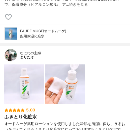
で、保湿成分（ヒアルロン酸Na、ア…
続きを見る
EAUDE MUGE(オードムーゲ)
薬用保湿化粧水
なにわの主婦
まりたそ
5.00
ふきとり化粧水
オードムーゲ薬用ローションを使用しました😊肌を清潔に保ち、うるお
いを与えてくれるふきとり化粧水になっております✨ふきとりケアで、