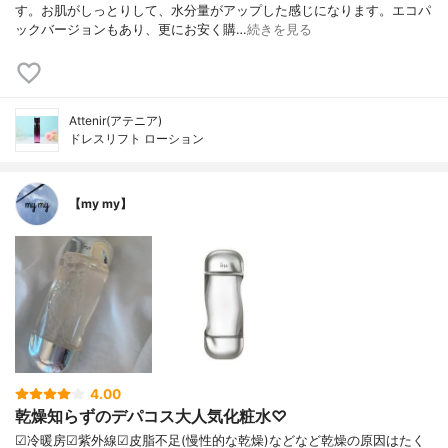
す。お肌がしっとりして、水分量がアップした感じになります。エコパ
ックバージョンもあり、更にお安く購…
続きを見る
Attenir(アテニア)
ドレスリフト ローション
【my my】
4.00
乾燥知らずのデパコス大人気化粧水♡
☑︎冷暖房☑︎紫外線☑︎皮脂不足(慢性的な乾燥)などなど乾燥の原因はたく