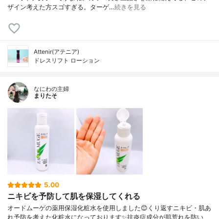
ザイン考えた方スゴすぎる。ターゲ…
続きを見る
Attenir(アテニア)
ドレスリフト ローション
なにわの主婦
まりたそ
5.00
ニキビを予防して肌を保湿してくれる
オードムーゲの薬用保湿化粧水を使用しました😊くり返すニキビ・肌あ
れ予防を考えた化粧水になっております✨抗炎症成分が肌荒れを防い