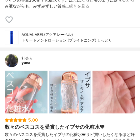
ザインの容量200ｍｌ化粧水です。ぽたぽたっと雫のように落ちるとろ
み液ながらも、みずみずしい質感…
続きを見る
AQUALABEL(アクアレーベル)
トリートメントローション (ブライトニング) しっとり
社会人
yuna
5.00
数々のベスコスを受賞したイプサの化粧水💙
数々のベスコスを受賞したイプサの化粧水👑リピ買いしたくなるほど好