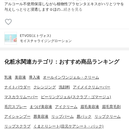
アルコール不使用保湿しながら植物性プラセンタエキスがハリとツヤを
与えしっとりと浸透します☺︎ほの…
続きを見る
ETVOS(エトヴォス)
モイスチャライジングローション
化粧水関連カテゴリ：おすすめ商品ランキング
乳液
美容液
導入液
オールインワンジェル・クリーム
ナイトパウダー
クレンジング
洗顔料
アイメイクリムーバー
マスカラリムーバー
ピーリングジェル(スクラブ・ゴマージュ)
毛穴スプレー
まつげ美容液
アイクリーム
眉毛美容液
眉毛育毛剤
アイシャンプー
唇美容液
リップバーム
唇パック
リップクリーム
リップスクラブ
くまとりシート(目元ケアシート・パック)