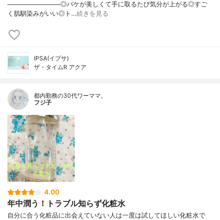
────────────◎パケが美しくて手に取るたび気分が上がる◎すご
く肌馴染みがいい◎ト…
続きを見る
IPSA(イプサ)
ザ・タイムR アクア
都内勤務の30代ワーママ。
フジ子
4.00
年中潤う！トラブル知らず化粧水
自分に合う化粧品に出会えていない人は一度は試してほしい化粧水で