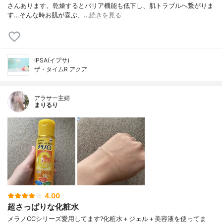
さんあります。乾燥するとバリア機能も低下し、肌トラブルへ繋がりま
す…そんな時お肌が喜ぶ、…
続きを見る
IPSA(イプサ)
ザ・タイムR アクア
アラサー主婦
まりるり
4.00
超さっぱりな化粧水
メラノCCシリーズ愛用してます?化粧水＋ジェル＋美容液を使ってま