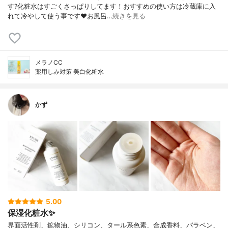
す?化粧水はすごくさっぱりしてます！おすすめの使い方は冷蔵庫に入
れて冷やして使う事です❤️お風呂…
続きを見る
メラノCC
薬用しみ対策 美白化粧水
かず
5.00
保湿化粧水✨
界面活性剤、鉱物油、シリコン、タール系色素、合成香料、パラベン、