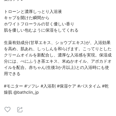
トローンと濃厚しっとり入浴液
キャプを開けた瞬間から
ホワイトフローラルの甘く優しい香り
肌を優しい包むように保湿をしてくれる
生薬有効成分(甘草エキス、ショウブエキス)が、入浴効果
を高め、肌あれ、しっしんを和らげます。こってりとした
クリームオイルを新配合し、濃厚な入浴感を実現。保湿成
分には、べにふうき茶エキス、米ぬかオイル、アボカドオ
イルを配合。赤ちゃん(生後3か月以上)との入浴時にも使
用できる
#モニター #ソフレ #入浴剤 #保湿ケア #バスタイム #乾
燥肌 @bathclin_jp