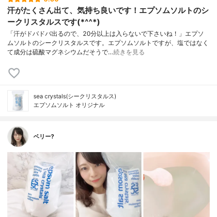
汗がたくさん出て、気持ち良いです！エプソムソルトのシ
ークリスタルスです(*^^*)
「汗がドバドバ出るので、20分以上は入らないで下さいね！」エプソ
ムソルトのシークリスタルスです。エプソムソルトですが、塩ではなく
て成分は硫酸マグネシウムだそうで…
続きを見る
sea crystals(シークリスタルス)
エプソムソルト オリジナル
ベリー?