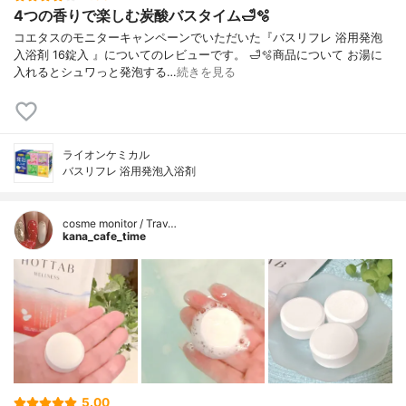
4つの香りで楽しむ炭酸バスタイム🛁🫧
コエタスのモニターキャンペーンでいただいた『バスリフレ 浴用発泡
入浴剤 16錠入 』についてのレビューです。 🛁🫧商品について お湯に
入れるとシュワっと発泡する…
続きを見る
ライオンケミカル
バスリフレ 浴用発泡入浴剤
cosme monitor / Trav…
kana_cafe_time
5.00