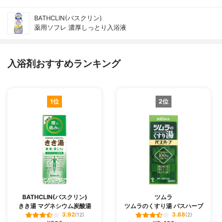
BATHCLIN(バスクリン)
薬用ソフレ 濃厚しっとり入浴液
入浴剤おすすめランキング
1位
2位
BATHCLIN(バスクリン)
ツムラ
きき湯 マグネシウム炭酸湯
ツムラのくすり湯 バスハーブ
3.92
3.88
(12)
(2)