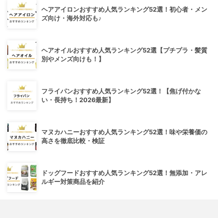
ヘアアイロンおすすめ人気ランキング52選！初心者・メン
ズ向け・海外対応も♪
ヘアオイルおすすめ人気ランキング52選【プチプラ・髪質
別やメンズ向けも！】
フライパンおすすめ人気ランキング52選！【焦げ付かな
い・長持ち！2026最新】
マヌカハニーおすすめ人気ランキング52選！味や栄養価の
高さを徹底比較・検証
ドッグフードおすすめ人気ランキング52選！無添加・アレ
ルギー対策商品を紹介