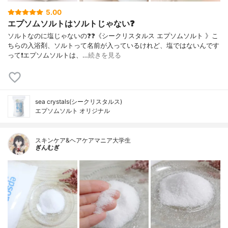
5.00
エプソムソルトはソルトじゃない❓
ソルトなのに塩じゃないの❓❓《シークリスタルス エプソムソルト 》こ
ちらの入浴剤、ソルトって名前が入っているけれど、塩ではないんです
って❗️エプソムソルトは、…
続きを見る
sea crystals(シークリスタルス)
エプソムソルト オリジナル
スキンケア&ヘアケアマニア大学生
ぎんむぎ