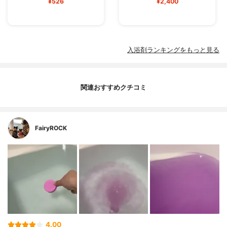
¥526
¥2,400
入浴剤ランキングをもっと見る
関連おすすめクチコミ
FairyROCK
4.00