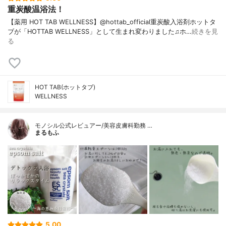
重炭酸温浴法！
【薬用 HOT TAB WELLNESS】@hottab_official重炭酸入浴剤ホットタ
ブが「HOTTAB WELLNESS」として生まれ変わりました♫ホ…
続きを見
る
HOT TAB(ホットタブ)
WELLNESS
モノシル公式レビュアー/美容皮膚科勤務 …
まるもふ
5.00