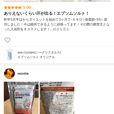
5.00
ありえないくらい汗が出る！エプソムソルト！
昨年5月半ばからダイエットを始めて3ヶ月で-６キロ✨体脂肪-5%✨成
功しました！今は維持できるように頑張ってます！その際の救世主とな
った入浴剤をオススメします！…
続きを見る
sea crystals(シークリスタルス)
エプソムソルト オリジナル
nozotia