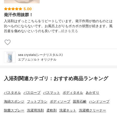
5.00
発汗作用抜群！
入浴剤はずっとこちらをリピートしています。発汗作用が他のものとは
比べものにならないです。お風呂上がりもポカポカ状態が続きます。風
呂釜を傷めないというのも良いです…
続きを見る
sea crystals(シークリスタルス)
エプソムソルト オリジナル
入浴剤関連カテゴリ：おすすめ商品ランキング
バスタオル
バスローブ
バスマット
ボディタオル
あかすり
海綿スポンジ
フットブラシ
ボディソープ
固形石鹸
ハンドソープ
除菌スプレー
洗濯用洗剤
柔軟剤
洗濯ネット
洗濯槽クリーナー