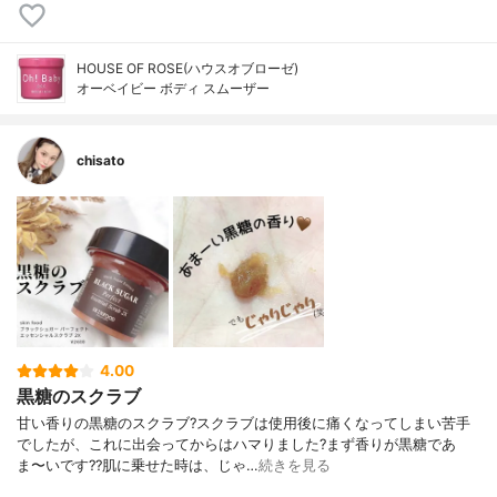
HOUSE OF ROSE(ハウスオブローゼ)
オーベイビー ボディ スムーザー
chisato
4.00
黒糖のスクラブ
甘い香りの黒糖のスクラブ?スクラブは使用後に痛くなってしまい苦手
でしたが、これに出会ってからはハマりました?まず香りが黒糖であ
ま〜いです??肌に乗せた時は、じゃ…
続きを見る