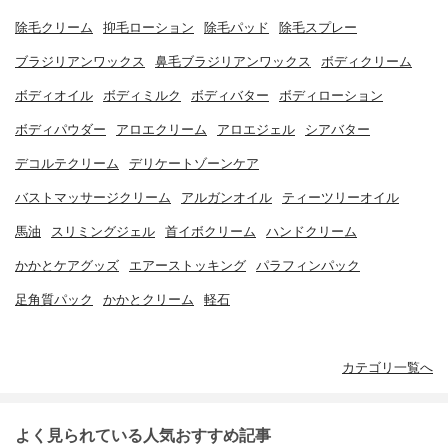
除毛クリーム
抑毛ローション
除毛パッド
除毛スプレー
ブラジリアンワックス
鼻毛ブラジリアンワックス
ボディクリーム
ボディオイル
ボディミルク
ボディバター
ボディローション
ボディパウダー
アロエクリーム
アロエジェル
シアバター
デコルテクリーム
デリケートゾーンケア
バストマッサージクリーム
アルガンオイル
ティーツリーオイル
馬油
スリミングジェル
首イボクリーム
ハンドクリーム
かかとケアグッズ
エアーストッキング
パラフィンパック
足角質パック
かかとクリーム
軽石
カテゴリ一覧へ
よく見られている人気おすすめ記事