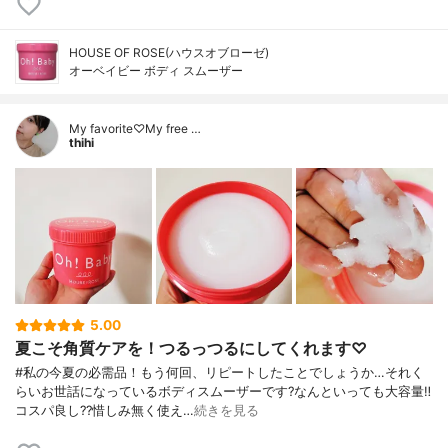
HOUSE OF ROSE(ハウスオブローゼ)
オーベイビー ボディ スムーザー
My favorite♡My free …
thihi
5.00
夏こそ角質ケアを！つるっつるにしてくれます♡
#私の今夏の必需品！もう何回、リピートしたことでしょうか…それく
らいお世話になっているボディスムーザーです?なんといっても大容量‼️
コスパ良し??惜しみ無く使え…
続きを見る