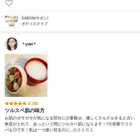
SABON(サボン)
ボディスクラブ
＊yuki＊
5.00
ツルスベ肌の味方
お肌のガサガサが気になる部分に少量載せ、優しくクルクルすると古い
角質がとれて、あっという間にツルスベ肌になります！?大容量でコス
パも◎です！私は一つ使い切るのに…
続きを見る