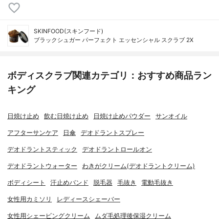
SKINFOOD(スキンフード)
ブラックシュガー パーフェクト エッセンシャル スクラブ 2X
ボディスクラブ関連カテゴリ：おすすめ商品ラン
キング
日焼け止め
飲む日焼け止め
日焼け止めパウダー
サンオイル
アフターサンケア
日傘
デオドラントスプレー
デオドラントスティック
デオドラントロールオン
デオドラントウォーター
わきがクリーム(デオドラントクリーム)
ボディシート
汗止めバンド
脱毛器
毛抜き
電動毛抜き
女性用カミソリ
レディースシェーバー
女性用シェービングクリーム
ムダ毛処理後保湿クリーム