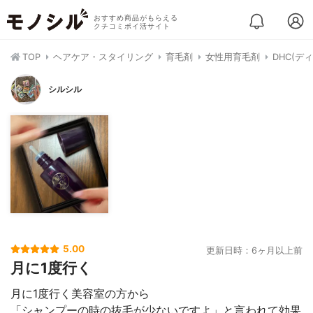
おすすめ商品がもらえる
クチコミポイ活サイト
TOP
ヘアケア・スタイリング
育毛剤
女性用育毛剤
DHC(デ
シルシル
5.00
更新日時：6ヶ月以上前
月に1度行く
月に1度行く美容室の方から
「シャンプーの時の抜毛が少ないですよ」と言われて効果