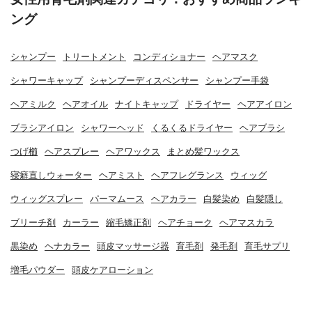
ング
シャンプー
トリートメント
コンディショナー
ヘアマスク
シャワーキャップ
シャンプーディスペンサー
シャンプー手袋
ヘアミルク
ヘアオイル
ナイトキャップ
ドライヤー
ヘアアイロン
ブラシアイロン
シャワーヘッド
くるくるドライヤー
ヘアブラシ
つげ櫛
ヘアスプレー
ヘアワックス
まとめ髪ワックス
寝癖直しウォーター
ヘアミスト
ヘアフレグランス
ウィッグ
ウィッグスプレー
パーマムース
ヘアカラー
白髪染め
白髪隠し
ブリーチ剤
カーラー
縮毛矯正剤
ヘアチョーク
ヘアマスカラ
黒染め
ヘナカラー
頭皮マッサージ器
育毛剤
発毛剤
育毛サプリ
増毛パウダー
頭皮ケアローション