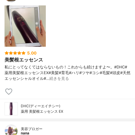
5.00
美髪根エッセンス
私にとってなくてはならないもの！これからも続けますよ〜。#DHC#
薬用美髪根エッセンスEX#美髪#育毛#ハリ#ツヤ#コシ#毛髪#頭皮#天然
エッセンシャルオイル#…
続きを見る
DHC(ディーエイチシー)
薬用 美髪根エッセンス EX
美容ブロガー
nana