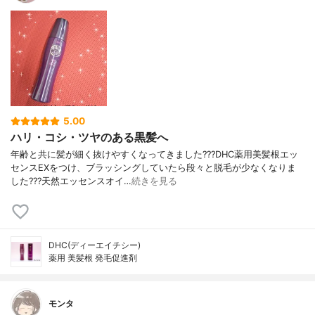
5.00
ハリ・コシ・ツヤのある黒髪へ
年齢と共に髪が細く抜けやすくなってきました???DHC薬用美髪根エッ
センスEXをつけ、ブラッシングしていたら段々と脱毛が少なくなりま
した???天然エッセンスオイ…
続きを見る
DHC(ディーエイチシー)
薬用 美髪根 発毛促進剤
モンタ