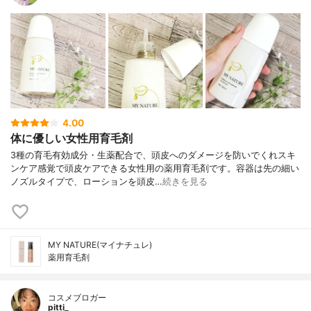
4.00
体に優しい女性用育毛剤
3種の育毛有効成分・生薬配合で、頭皮へのダメージを防いでくれスキ
ンケア感覚で頭皮ケアできる女性用の薬用育毛剤です。容器は先の細い
ノズルタイプで、ローションを頭皮…
続きを見る
MY NATURE(マイナチュレ)
薬用育毛剤
コスメブロガー
pitti_