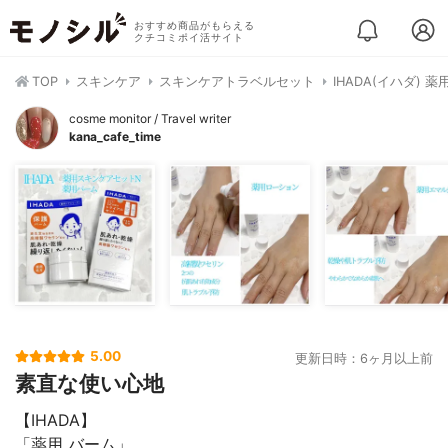
おすすめ商品がもらえる
クチコミポイ活サイト
TOP
スキンケア
スキンケアトラベルセット
IHADA(イハダ)
cosme monitor / Travel writer
kana_cafe_time
5.00
更新日時：6ヶ月以上前
素直な使い心地
【IHADA】
「薬用 バーム」