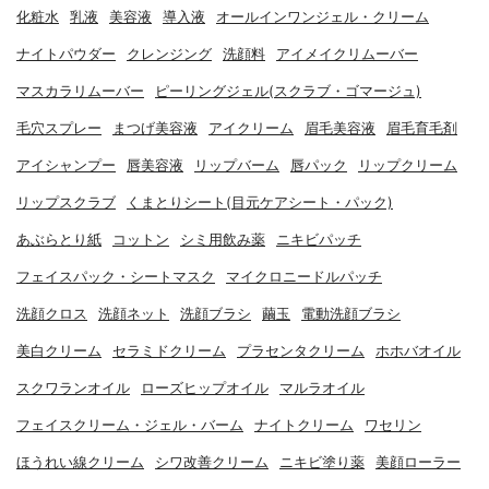
化粧水
乳液
美容液
導入液
オールインワンジェル・クリーム
ナイトパウダー
クレンジング
洗顔料
アイメイクリムーバー
マスカラリムーバー
ピーリングジェル(スクラブ・ゴマージュ)
毛穴スプレー
まつげ美容液
アイクリーム
眉毛美容液
眉毛育毛剤
アイシャンプー
唇美容液
リップバーム
唇パック
リップクリーム
リップスクラブ
くまとりシート(目元ケアシート・パック)
あぶらとり紙
コットン
シミ用飲み薬
ニキビパッチ
フェイスパック・シートマスク
マイクロニードルパッチ
洗顔クロス
洗顔ネット
洗顔ブラシ
繭玉
電動洗顔ブラシ
美白クリーム
セラミドクリーム
プラセンタクリーム
ホホバオイル
スクワランオイル
ローズヒップオイル
マルラオイル
フェイスクリーム・ジェル・バーム
ナイトクリーム
ワセリン
ほうれい線クリーム
シワ改善クリーム
ニキビ塗り薬
美顔ローラー