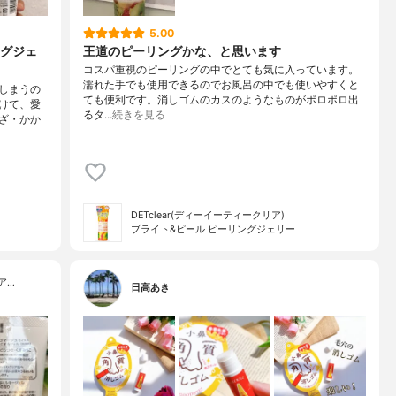
5.00
グジェ
王道のピーリングかな、と思います
コスパ重視のピーリングの中でとても気に入っています。
濡れた手でも使用できるのでお風呂の中でも使いやすくと
しまうの
ても便利です。消しゴムのカスのようなものがポロポロ出
けて、愛
るタ…
続きを見る
ざ・かか
DETclear(ディーイーティークリア)
ブライト&ピール ピーリングジェリー
ア…
日高あき