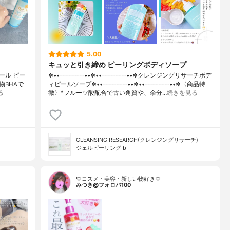
5.00
キュッと引き締め ピーリングボディソープ
ール ピー
✼••┈┈┈┈••✼••┈┈┈┈••✼クレンジングリサーチボデ
物BHAで
ィピールソープ✼••┈┈┈┈••✼••┈┈┈┈••✼〈商品特
る
徴〉*フルーツ酸配合で古い角質や、余分…
続きを見る
CLEANSING RESEARCH(クレンジングリサーチ)
ジェルピーリング b
♡コスメ・美容・新しい物好き♡
みつき@フォロバ100