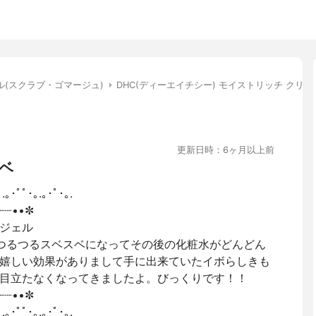
ル(スクラブ・ゴマージュ)
DHC(ディーエイチシー) モイストリッチ クリ
更新日時：6ヶ月以上前
ベ
｡.｡･ﾟﾟ･｡.｡･ﾟ･｡.
┈┈••✼
ジェル
つるつるスベスベになってその後の化粧水がどんどん
嬉しい効果がありまして手に出来ていたイボらしきも
目立たなくなってきましたよ。びっくりです！！
┈┈••✼
｡.｡･ﾟﾟ･｡.｡･ﾟ･｡.