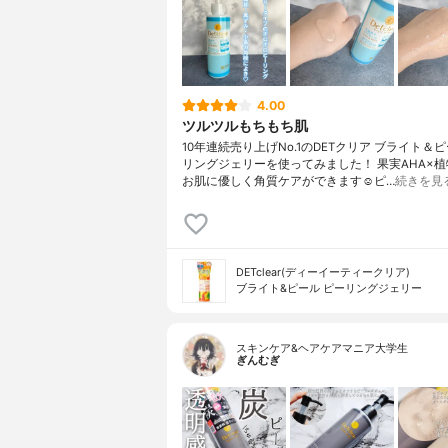
4.00
ツルツルもちもち肌
10年連続売り上げNo.1のDETクリア ブライト＆ピ
リングジェリーを使ってみました！ 果実AHA×植
お肌に優しく角質ケアができます☺︎︎ピ…
続きを見
DETclear(ディーイーティークリア)
ブライト&ピール ピーリングジェリー
スキンケア&ヘアケアマニア大学生
ぎんむぎ