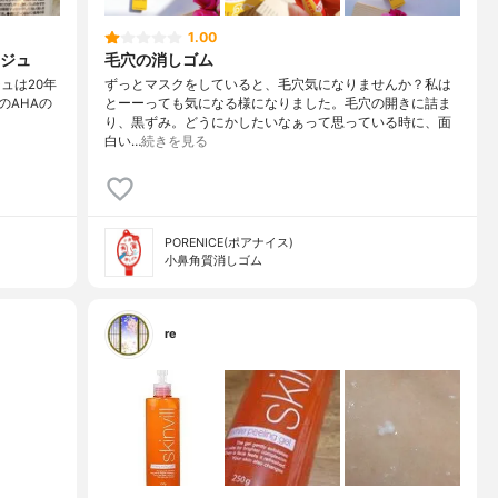
1.00
ジュ
毛穴の消しゴム
゙ュは20年
ずっとマスクをしていると、毛穴気になりませんか？私は
のAHAの
とーーっても気になる様になりました。毛穴の開きに詰ま
り、黒ずみ。どうにかしたいなぁって思っている時に、面
白い…
続きを見る
PORENICE(ポアナイス)
小鼻角質消しゴム
re