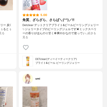
5.00
角質、ざらざら、さらば＼(^^)／‼️
ェリー 炭☾
Detclear デットクリアブライト&ピールピーリングジェリー
とぅるとぅ
✨ジェリータイプのピーリングジェルです💓ミックスベリ
見る
ーの香りがほんのり甘く🍓爽やかなので使ってい…
続きを
見る
DETclear(ディーイーティークリア)
ブライト&ピール ピーリングジェリー
umi