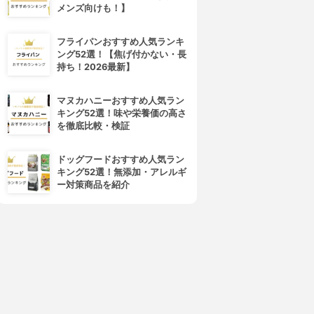
メンズ向けも！】
フライパンおすすめ人気ランキ
ング52選！【焦げ付かない・長
skinvill(スキンビル)
Remei(リメイ)
持ち！2026最新】
ホワイトピーリングジェル
インバスピーリングジェル
3.82
3.82
(7)
(4)
¥5,980
¥1,800
マヌカハニーおすすめ人気ラン
キング52選！味や栄養価の高さ
を徹底比較・検証
ドッグフードおすすめ人気ラン
キング52選！無添加・アレルギ
ー対策商品を紹介