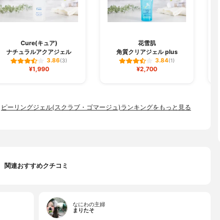
Cure(キュア)
花雪肌
ナチュラルアクアジェル
角質クリアジェル plus
3.86
3.84
(3)
(1)
¥1,990
¥2,700
ピーリングジェル(スクラブ・ゴマージュ)ランキングをもっと見る
関連おすすめクチコミ
なにわの主婦
まりたそ