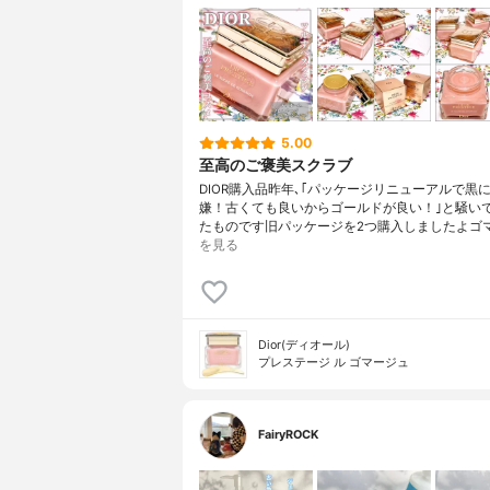
5.00
至高のご褒美スクラブ
DIOR購入品昨年､｢パッケージリニューアルで黒
嫌！古くても良いからゴールドが良い！｣と騒い
たものです旧パッケージを2つ購入しましたよゴ
を見る
Dior(ディオール)
プレステージ ル ゴマージュ
FairyROCK