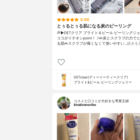
5.00
とぅるとぅる肌になる炭のピーリング
💭▶️DETクリア ブライト＆ピール ピーリングジ
ココがイチオシpoint！☽✏️炭とスクラブの力で
る肌✏️スクラブが痛くなくて使いやすい…
続きを
DETclear(ディーイーティークリア)
ブライト&ピール ピーリングジェリー
コスメと口コミが大好きな専業主婦
kirakiranoriko