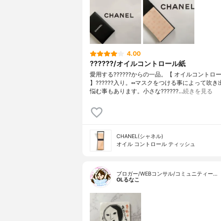
4.00
??????/オイルコントロール紙
愛用する??????からの一品。【 オイルコントロ
】??????入り。▫️▫️マスクをつける事によって吹
悩む事もあります。小さな??????…
続きを見る
CHANEL(シャネル)
オイル コントロール ティッシュ
ブロガー/WEBコンサル/コミュニティー…
OLるなこ