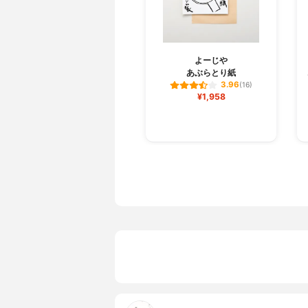
よーじや
あぶらとり紙
3.96
(16)
¥1,958