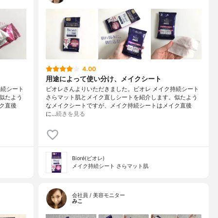
4.00
用途によって使い分け、メイクシート
持続シート
ビオレさんよりいただきました。ビオレ メイク持続シート
似たよう
さらマット肌とメイク直しシートを紹介します。似たよう
ク直後
なメイクシートですが、メイク持続シートはメイク直後
に…
続きを見る
Bioré(ビオレ)
メイク持続シート さらマット肌
会社員 / 美容モニター
みこ