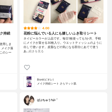
4.00
イク持続
花粉に悩んでいる人にも嬉しいふき取りシート
ネイビーカラーが上品です。毎日1枚使っても1か月、手軽
にメイクが直せる30枚入り。ウエットティッシュのように
使用しま
出して使います。皮脂などの気になる部分にあてて使う
。メイク落
あ…
続きを見る
このシー
Bioré(ビオレ)
メイク持続シート さらマット肌
ばぶちゅう?໒꒱· ﾟ