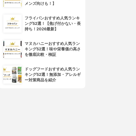
メンズ向けも！】
フライパンおすすめ人気ランキ
ング52選！【焦げ付かない・長
無印良品(MUJI)
GATSBY(ギャツビー)
持ち！2026最新】
紙おしろい
パウダーあぶらとり紙
3.86
3.84
(1)
¥190
¥100
マヌカハニーおすすめ人気ラン
キング52選！味や栄養価の高さ
を徹底比較・検証
ドッグフードおすすめ人気ラン
キング52選！無添加・アレルギ
ー対策商品を紹介