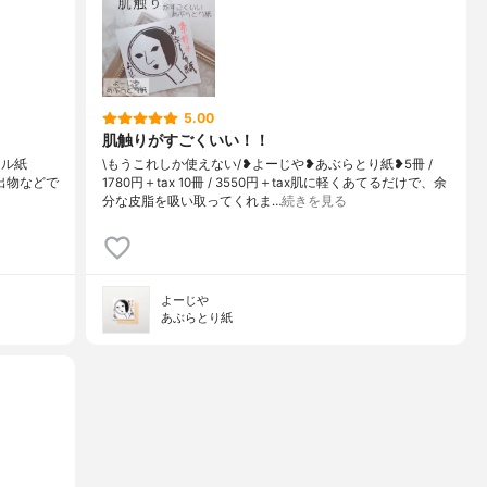
5.00
肌触りがすごくいい！！
ール紙
\もうこれしか使えない/❥よーじや❥あぶらとり紙❥5冊 /
き出物などで
1780円＋tax 10冊 / 3550円＋tax肌に軽くあてるだけで、余
分な皮脂を吸い取ってくれま…
続きを見る
よーじや
あぶらとり紙