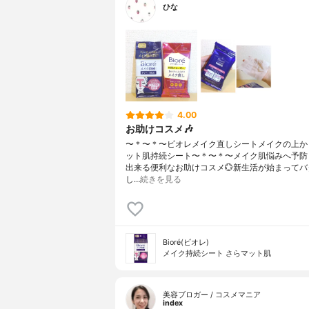
ひな
4.00
お助けコスメ🎶
〜＊〜＊〜ビオレメイク直しシートメイクの上か
ット肌持続シート〜＊〜＊〜⁡メイク肌悩みへ予防
出来る便利なお助けコスメ💮新生活が始まってバ
し…
続きを見る
Bioré(ビオレ)
メイク持続シート さらマット肌
美容ブロガー / コスメマニア
index