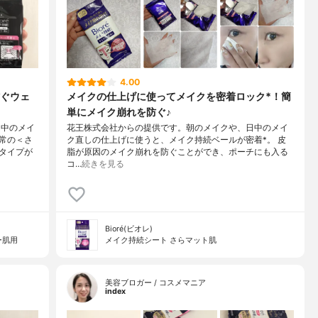
4.00
ぐウェ
メイクの仕上げに使ってメイクを密着ロック*！簡
単にメイク崩れを防ぐ♪
日中のメイ
花王株式会社からの提供です。朝のメイクや、日中のメイ
常の＜さ
ク直しの仕上げに使うと、メイク持続ベールが密着*。 皮
タイプが
脂が原因のメイク崩れを防ぐことができ、ポーチにも入る
コ…
続きを見る
Bioré(ビオレ)
ー肌用
メイク持続シート さらマット肌
美容ブロガー / コスメマニア
index