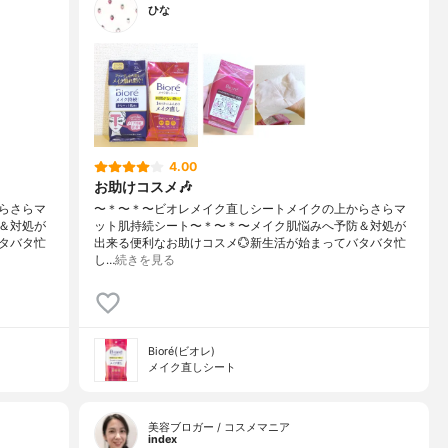
ひな
4.00
お助けコスメ🎶
らさらマ
〜＊〜＊〜ビオレメイク直しシートメイクの上からさらマ
＆対処が
ット肌持続シート〜＊〜＊〜⁡メイク肌悩みへ予防＆対処が
タバタ忙
出来る便利なお助けコスメ💮新生活が始まってバタバタ忙
し…
続きを見る
Bioré(ビオレ)
メイク直しシート
美容ブロガー / コスメマニア
index