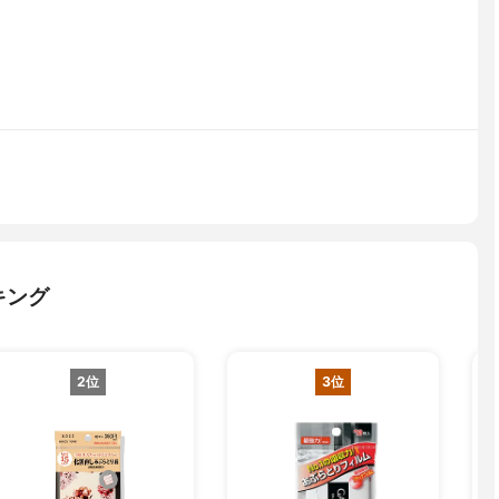
キング
2位
3位