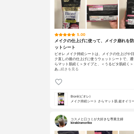
5.00
メイクの仕上げに使って、メイク崩れを防
ットシート
ビオレ メイク持続シートは、メイクの仕上げや
ク直しの後の仕上げに使うウェットシートで、通
らマット肌続く＞タイプと、＜うるピタ肌続く＞
あ…
続きを見る
Bioré(ビオレ)
メイク持続シート さらマット肌 超オイリ
コスメと口コミが大好きな専業主婦
kirakiranoriko