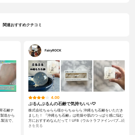
関連おすすめクチコミ
FairyROCK
4.00
ぷるんぷるんの石鹸で気持ちいい♡
草石鹸ナ
株式会社ちゅらら様からちゅらら 沖縄もち石鹸をいただき
。製造から
ました！ 『沖縄もち石鹸』は乾燥や肌のつっぱり感に悩む
ス製法で、
方におすすめなんだって！UFB（ウルトラファインバブ…
続
きを見る