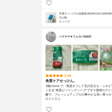
天草ナノバブル倶楽部(AMAKUSA NANOBU
CLUB)
ナノバブ
バドママ★フォロバ100◎
5.00
角質ケアせっけん。
3種のAHA で、角質オフして毛穴目立ち・ニキ
くれる"角質ピーリングソープ"です💡透明のグリ
鹸で、フレッシュアップルの爽やかな良い香りが
続きを見る