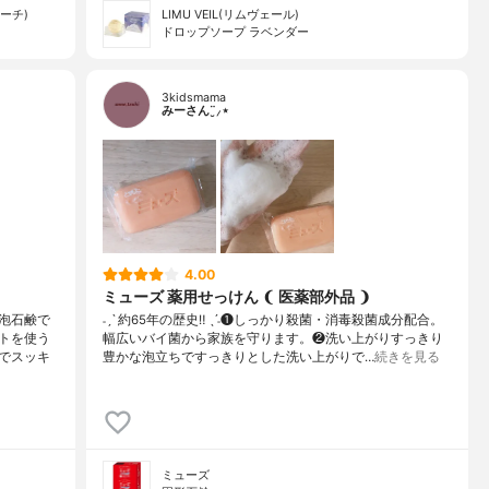
サーチ)
LIMU VEIL(リムヴェール)
ドロップソープ ラベンダー
3kidsmama
みーさん¨̮⸝⋆
4.00
ミューズ 薬用せっけん ❨ 医薬部外品 ❩
泡石鹸で
˗ˏˋ 約65年の歴史‼︎ ˎˊ˗❶しっかり殺菌・消毒殺菌成分配合。
トを使う
幅広いバイ菌から家族を守ります。❷洗い上がりすっきり
でスッキ
豊かな泡立ちですっきりとした洗い上がりで…
続きを見る
ミューズ