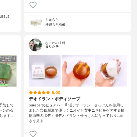
BBLE
ちゅらら
沖縄もち石鹸
なにわの主婦
まりたそ
5.00
デオドラントボディソープ
ビ予防して
purebarのピュアバー 和漢デオドラントせっけんを使用し
ーンの石
ました😊低刺激で優しくニオイと背中ニキビをケアする植
します…
物由来のボディ用デオドラントせっけんになっており…
続
きを見る