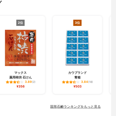
グ
2位
3位
マックス
カウブランド
薬用柿渋 石けん
青箱
3.89
3.84
(2)
(18)
¥356
¥503
固形石鹸ランキングをもっと見る