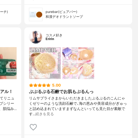
サーチ)
purebar(ピュアバー)
和漢デオドラントソープ
コスメ好き
Eririn
5.00
アル！
ぷぷるぷる石鹸でお肌もぷるんっ
してリニュ
リムサプライさまからいただきましたぷるぷるのこんにゃ
プシリー
くゼリーのような洗顔石鹸で､海の恵みや美容成分がぎゅっ
、肌悩み…
と詰め込まれていますまずなんといっても見た目が素敵で
す…
続きを見る