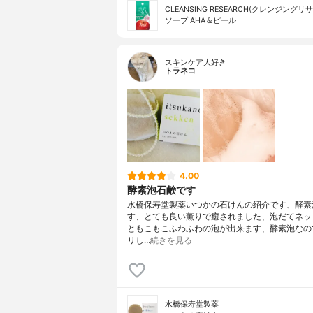
CLEANSING RESEARCH(クレンジングリ
ソープ AHA＆ピール
スキンケア大好き
トラネコ
4.00
酵素泡石鹸です
水橋保寿堂製薬いつかの石けんの紹介です、酵素
す、とても良い薫りで癒されました、泡だてネッ
ともこもこふわふわの泡が出来ます、酵素泡なの
リし…
続きを見る
水橋保寿堂製薬