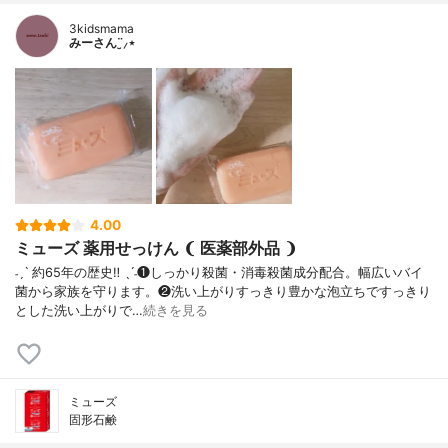
3kidsmama
みーさん¨̮⸝⋆
4.00
ミューズ 薬用せっけん ❨ 医薬部外品 ❩
˗ˏˋ 約65年の歴史‼︎ ˎˊ˗❶しっかり殺菌・消毒殺菌成分配合。幅広いバイ
菌から家族を守ります。❷洗い上がりすっきり豊かな泡立ちですっきり
とした洗い上がりで…
続きを見る
ミューズ
固形石鹸