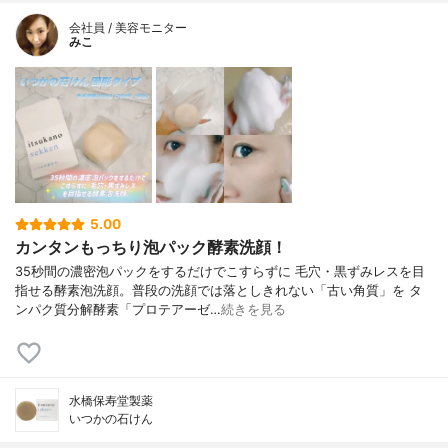
会社員 / 美容モニター
みこ
5.00
カンタンもっちり泡パック酵素洗顔！
35秒間の濃密泡パックをするだけでこすらずに 毛穴・黒ずみレスを目
指せる酵素泡洗顔。普段の洗顔では落としきれない「古い角質」を タ
ンパク質分解酵素「プロテアーゼ…
続きを見る
水橋保寿堂製薬
いつかの石けん