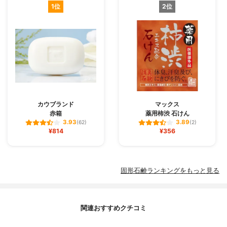
1位
2位
カウブランド
マックス
赤箱
薬用柿渋 石けん
3.93
3.89
(62)
(2)
¥814
¥356
固形石鹸ランキングをもっと見る
関連おすすめクチコミ