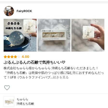
FairyROCK
4.00
ぷるんぷるんの石鹸で気持ちいい♡
株式会社ちゅらら様からちゅらら 沖縄もち石鹸をいただきました！
『沖縄もち石鹸』は乾燥や肌のつっぱり感に悩む方におすすめなんだっ
て！UFB（ウルトラファインバブ…
続きを見る
ちゅらら
沖縄もち石鹸