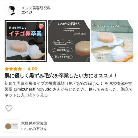
メンズ美容研究科
エイジ
4.00
肌に優しく黒ずみ毛穴を卒業したい方にオススメ！
初めて固形石鹸タイプの酵素洗顔（#いつかの石けん ）を #水橋保寿堂
製薬 @mizuhashihojyudo さんからいただき、使ってみました。泡立て
ネットに入…
続きを見る
水橋保寿堂製薬
いつかの石けん