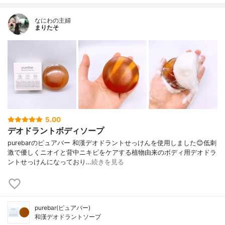
なにわの主婦
まりたそ
5.00
デオドラントボディソープ
purebarのピュアバー 和漢デオドラントせっけんを使用しました😊低刺
激で優しくニオイと背中ニキビをケアする植物由来のボディ用デオドラ
ントせっけんになっており…
続きを見る
purebar(ピュアバー)
和漢デオドラントソープ