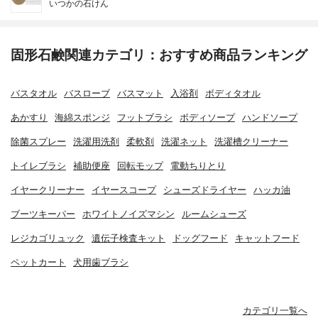
いつかの石けん
固形石鹸関連カテゴリ：おすすめ商品ランキング
バスタオル
バスローブ
バスマット
入浴剤
ボディタオル
あかすり
海綿スポンジ
フットブラシ
ボディソープ
ハンドソープ
除菌スプレー
洗濯用洗剤
柔軟剤
洗濯ネット
洗濯槽クリーナー
トイレブラシ
補助便座
回転モップ
電動ちりとり
イヤークリーナー
イヤースコープ
シューズドライヤー
ハッカ油
ブーツキーパー
ホワイトノイズマシン
ルームシューズ
レジカゴリュック
遺伝子検査キット
ドッグフード
キャットフード
ペットカート
犬用歯ブラシ
カテゴリ一覧へ