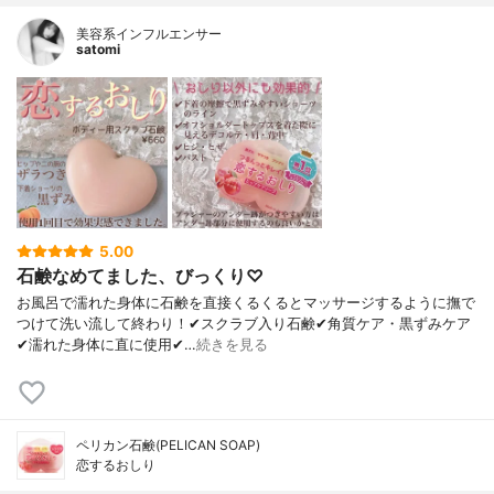
美容系インフルエンサー
satomi
5.00
石鹸なめてました、びっくり♡
お風呂で濡れた身体に石鹸を直接くるくるとマッサージするように撫で
つけて洗い流して終わり！✔︎スクラブ入り石鹸✔︎角質ケア・黒ずみケア
✔︎濡れた身体に直に使用✔︎…
続きを見る
ペリカン石鹸(PELICAN SOAP)
恋するおしり