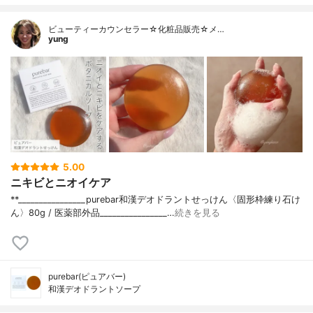
ビューティーカウンセラー☆化粧品販売☆メ…
yung
5.00
ニキビとニオイケア
**________________⁡⁡purebar⁡和漢デオドラントせっけん〈固形枠練り石け
ん〉⁡80g / 医薬部外品⁡________________⁡…
続きを見る
purebar(ピュアバー)
和漢デオドラントソープ