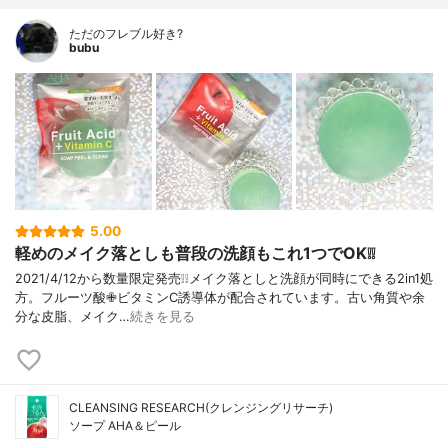
ただのフレブル好き?
bubu
5.00
軽めのメイク落としも普段の洗顔もこれ1つでOK❕❕
2021/4/12から数量限定発売❕❕メイク落としと洗顔が同時にできる2in1処
方。フルーツ酸✙ビタミンC誘導体が配合されています。古い角質や余
分な皮脂、メイク…
続きを見る
CLEANSING RESEARCH(クレンジングリサーチ)
ソープ AHA＆ピール