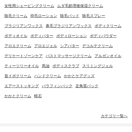
女性用シェービングクリーム
ムダ毛処理後保湿クリーム
除毛クリーム
抑毛ローション
除毛パッド
除毛スプレー
ブラジリアンワックス
鼻毛ブラジリアンワックス
ボディクリーム
ボディオイル
ボディバター
ボディローション
ボディパウダー
アロエクリーム
アロエジェル
シアバター
デコルテクリーム
デリケートゾーンケア
バストマッサージクリーム
アルガンオイル
ティーツリーオイル
馬油
ボディスクラブ
スリミングジェル
首イボクリーム
ハンドクリーム
かかとケアグッズ
エアーストッキング
パラフィンパック
足角質パック
かかとクリーム
軽石
カテゴリ一覧へ