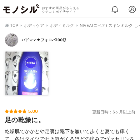
おすすめ商品がもらえる
クチコミポイ活サイト
TOP
ボディケア
ボディミルク
NIVEA(ニベア) スキンミルク 
バドママ★フォロバ100◎
5.00
更新日時：6ヶ月以上前
足の乾燥に。
乾燥肌でかかとや足裏は靴下を履いて歩くと夏でも痒く
て、冬はタイツで吐き気がくるほどの痒みでヴァセリンを