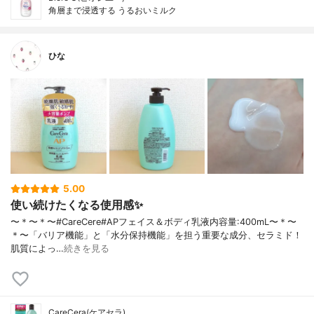
角層まで浸透する うるおいミルク
ひな
5.00
使い続けたくなる使用感✨
〜＊〜＊〜⁡⁡#CareCere#APフェイス＆ボディ乳液内容量:400mL〜＊〜
＊〜⁡「バリア機能」と「水分保持機能」を担う重要な成分、セラミド！⁡
肌質によっ…
続きを見る
CareCera(ケアセラ)