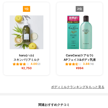
1位
2位
haru(ハル)
CareCera(ケアセラ)
スキンバリアミルク
APフェイス&ボディ乳液
4.00
3.88
(2)
(16)
¥2,750
¥994
ボディミルクランキングをもっと見る
関連おすすめクチコミ