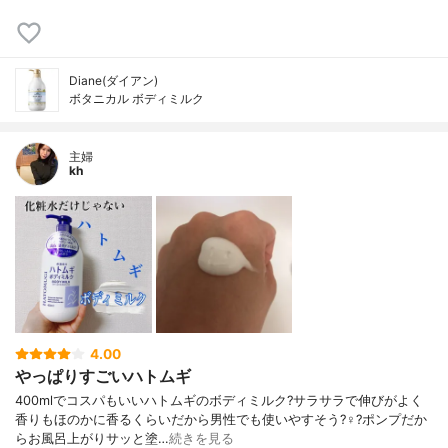
Diane(ダイアン)
ボタニカル ボディミルク
主婦
kh
4.00
やっぱりすごいハトムギ
400mlでコスパもいいハトムギのボディミルク?サラサラで伸びがよく
香りもほのかに香るくらいだから男性でも使いやすそう?‍♀️?ポンプだか
らお風呂上がりサッと塗…
続きを見る