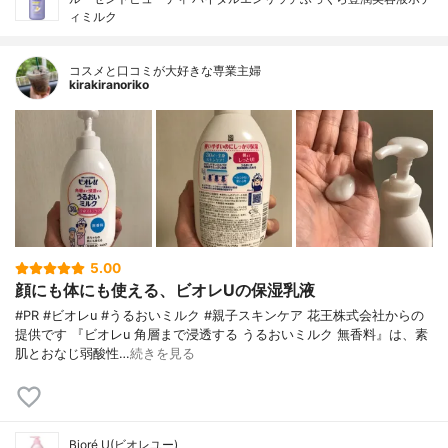
ィミルク
コスメと口コミが大好きな専業主婦
kirakiranoriko
5.00
顔にも体にも使える、ビオレUの保湿乳液
#PR #ビオレu #うるおいミルク #親子スキンケア 花王株式会社からの
提供です 『ビオレu 角層まで浸透する うるおいミルク 無香料』は、素
肌とおなじ弱酸性…
続きを見る
Bioré U(ビオレユー)