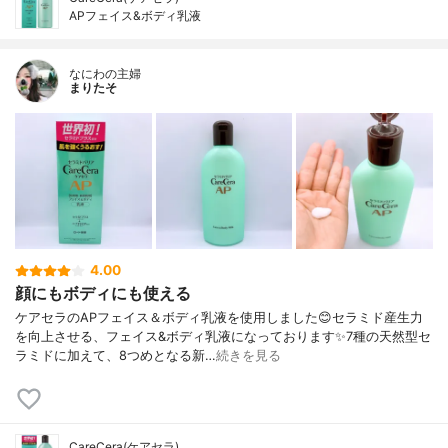
APフェイス&ボディ乳液
なにわの主婦
まりたそ
4.00
顔にもボディにも使える
ケアセラのAPフェイス＆ボディ乳液を使用しました😊セラミド産生力
を向上させる、フェイス&ボディ乳液になっております✨7種の天然型セ
ラミドに加えて、8つめとなる新…
続きを見る
CareCera(ケアセラ)