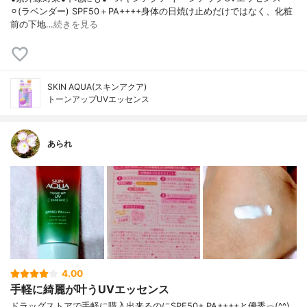
⚪︎(ラベンダー) SPF50＋PA++++身体の日焼け止めだけではなく、化粧
前の下地…
続きを見る
SKIN AQUA(スキンアクア)
トーンアップUVエッセンス
あられ
4.00
手軽に綺麗が叶うUVエッセンス
ドラッグストアで手軽に購入出来るのにSPF50+ PA++++と優秀っ(^^)