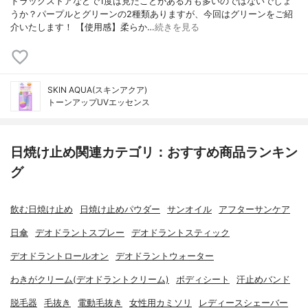
ドラックストアなどで1度は見たことがある方も多いのではないでしょ
うか？パープルとグリーンの2種類ありますが、今回はグリーンをご紹
介いたします！ 【使用感】柔らか…
続きを見る
SKIN AQUA(スキンアクア)
トーンアップUVエッセンス
日焼け止め関連カテゴリ：おすすめ商品ランキン
グ
飲む日焼け止め
日焼け止めパウダー
サンオイル
アフターサンケア
日傘
デオドラントスプレー
デオドラントスティック
デオドラントロールオン
デオドラントウォーター
わきがクリーム(デオドラントクリーム)
ボディシート
汗止めバンド
脱毛器
毛抜き
電動毛抜き
女性用カミソリ
レディースシェーバー