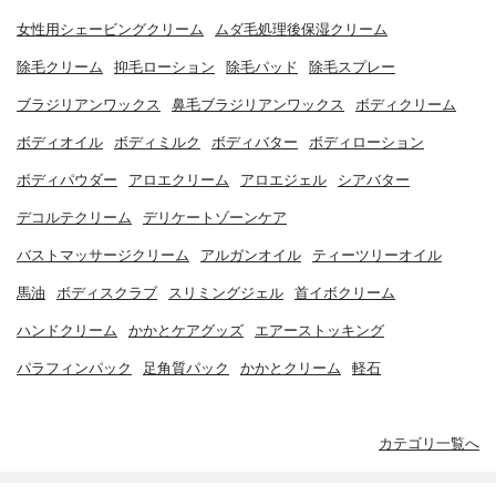
女性用シェービングクリーム
ムダ毛処理後保湿クリーム
除毛クリーム
抑毛ローション
除毛パッド
除毛スプレー
ブラジリアンワックス
鼻毛ブラジリアンワックス
ボディクリーム
ボディオイル
ボディミルク
ボディバター
ボディローション
ボディパウダー
アロエクリーム
アロエジェル
シアバター
デコルテクリーム
デリケートゾーンケア
バストマッサージクリーム
アルガンオイル
ティーツリーオイル
馬油
ボディスクラブ
スリミングジェル
首イボクリーム
ハンドクリーム
かかとケアグッズ
エアーストッキング
パラフィンパック
足角質パック
かかとクリーム
軽石
カテゴリ一覧へ