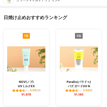
グリーンマイルドアップ サン+
日焼け止めおすすめランキング
1位
2位
NOV(ノブ)
ParaDo(パラドゥ)
UVミルクEX
バズ ガードUV N
3.95
3.95
(12)
(5)
¥1,978
¥1,180