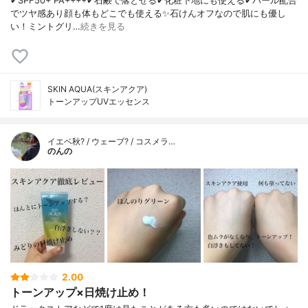
✔︎SPF50+ PA++++✔︎石鹸で落とせる✔︎化粧下地にも使える✔︎パール配合
でツヤ感あり顔も体もどこでも使える✨石けんオフなので肌にも優し
い！ミントグリ…
続きを見る
SKIN AQUA(スキンアクア)
トーンアップUVエッセンス
イエベ秋? / ウェーブ? / コスメラ…
のんの
2.00
トーンアップ×日焼け止め！