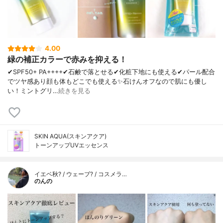
4.00
緑の補正カラーで赤みを抑える！
✔︎SPF50+ PA++++✔︎石鹸で落とせる✔︎化粧下地にも使える✔︎パール配合
でツヤ感あり顔も体もどこでも使える✨石けんオフなので肌にも優し
い！ミントグリ…
続きを見る
SKIN AQUA(スキンアクア)
トーンアップUVエッセンス
イエベ秋? / ウェーブ? / コスメラ…
のんの