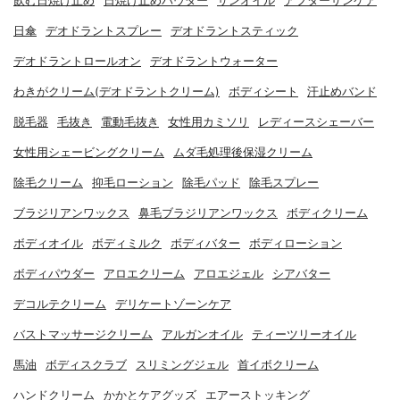
飲む日焼け止め
日焼け止めパウダー
サンオイル
アフターサンケア
日傘
デオドラントスプレー
デオドラントスティック
デオドラントロールオン
デオドラントウォーター
わきがクリーム(デオドラントクリーム)
ボディシート
汗止めバンド
脱毛器
毛抜き
電動毛抜き
女性用カミソリ
レディースシェーバー
女性用シェービングクリーム
ムダ毛処理後保湿クリーム
除毛クリーム
抑毛ローション
除毛パッド
除毛スプレー
ブラジリアンワックス
鼻毛ブラジリアンワックス
ボディクリーム
ボディオイル
ボディミルク
ボディバター
ボディローション
ボディパウダー
アロエクリーム
アロエジェル
シアバター
デコルテクリーム
デリケートゾーンケア
バストマッサージクリーム
アルガンオイル
ティーツリーオイル
馬油
ボディスクラブ
スリミングジェル
首イボクリーム
ハンドクリーム
かかとケアグッズ
エアーストッキング