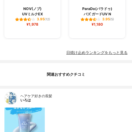
NOV(ノブ)
ParaDo(パラドゥ)
UVミルクEX
バズ ガードUV N
3.95
3.95
(12)
(5)
¥1,978
¥1,180
日焼け止めランキングをもっと見る
関連おすすめクチコミ
ヘアケア好きの長髪
いろは