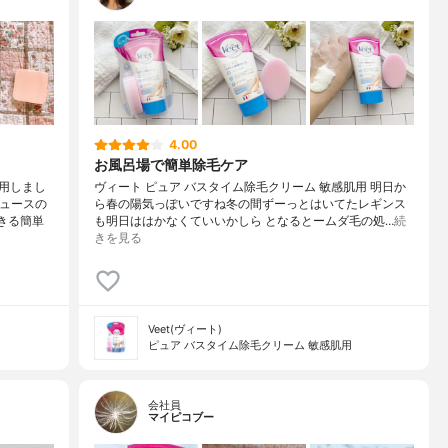
4.00
お風呂場で簡単除毛ケア
用しまし
ヴィート ピュア バスタイム除毛クリーム 敏感肌用 明日か
デュースの
ら春の陽気っぽいですね冬の間ずーっとはいてたレギンス
きる簡単
も明日ははかなくていいかしら となるとームダ毛の処…
続
きを見る
Veet(ヴィート)
ピュア バスタイム除毛クリーム 敏感肌用
会社員
マイピコブー