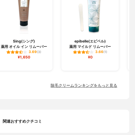
Sing(シング)
epibelle(エピベル)
C
薬用 オイル イン リムーバー
薬用 マイルド リムーバー
3.69
3.66
(3)
(1)
¥1,650
¥0
除毛クリームランキングをもっと見る
関連おすすめクチコミ