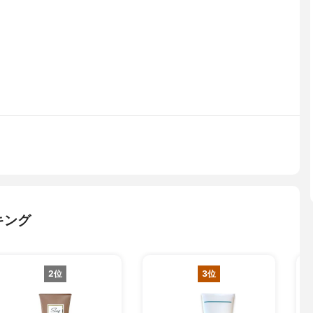
キング
2位
3位