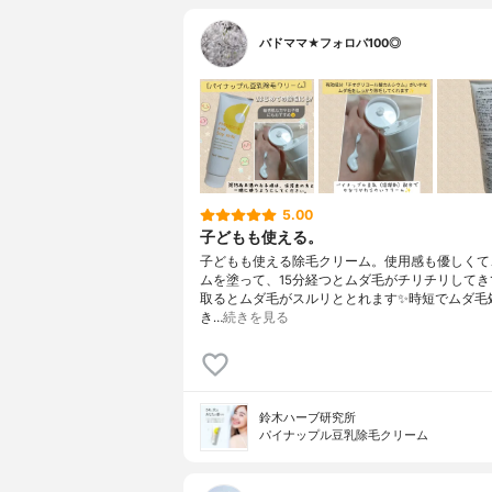
バドママ★フォロバ100◎
5.00
子どもも使える。
子どもも使える除毛クリーム。使用感も優しくて
ムを塗って、15分経つとムダ毛がチリチリしてき
取るとムダ毛がスルリととれます✨時短でムダ毛
き…
続きを見る
鈴木ハーブ研究所
パイナップル豆乳除毛クリーム