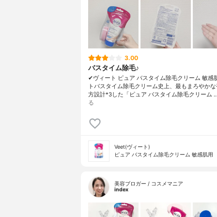
3.00
バスタイム除毛♪
✔︎ヴィート ピュア バスタイム除毛クリーム 敏感
トバスタイム除毛クリーム史上、最もまろやかな
方設計*3した「ピュア バスタイム除毛クリーム 
る
Veet(ヴィート)
ピュア バスタイム除毛クリーム 敏感肌用
美容ブロガー / コスメマニア
index