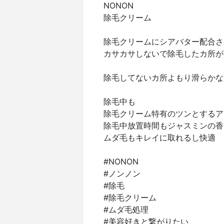
NONON
除毛クリーム
除毛クリームにシアバター配合さ
カサカサしないで除毛したカ所が
除毛してないカ所よもり滑らかな
除毛中も
除毛クリーム特有のツンとするア
除毛中放置時間もジャスミンの香
ムダ毛もキレイに取れるし快適
#NONON
#ノンノン
#除毛
#除毛クリーム
#ムダ毛処理
#美容好きと繋がりたい