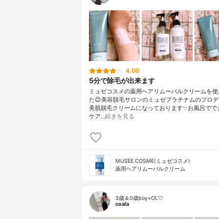
4.00
5分で除毛が出来ます
ミュゼコスメの薬用ヘアリムーバルクリームを使
た😊美容脱毛サロンのミュゼプラチナムのプロ
美肌脱毛クリームになっております✨お風呂でで
ケア…
続きを見る
MUSEE COSME(ミュゼコスメ)
薬用ヘアリムーバルクリーム
3歳＆0歳boy×OL🤍
coala