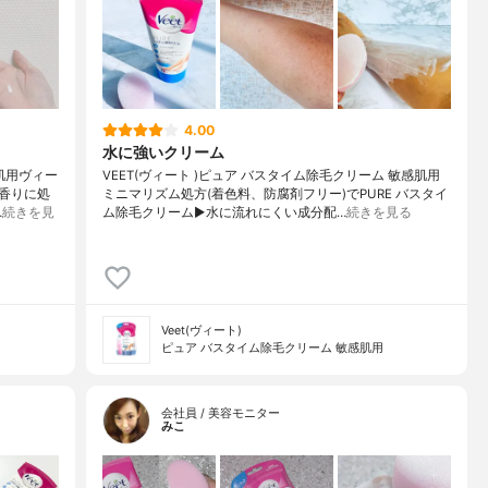
4.00
水に強いクリーム
肌用ヴィー
VEET(ヴィート )ピュア バスタイム除毛クリーム 敏感肌用
香りに処
ミニマリズム処方(着色料、防腐剤フリー)でPURE バスタイ
…
続きを見
ム除毛クリーム▶︎水に流れにくい成分配…
続きを見る
Veet(ヴィート)
ピュア バスタイム除毛クリーム 敏感肌用
会社員 / 美容モニター
みこ