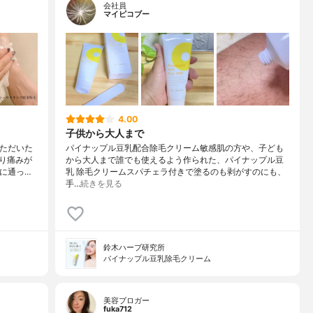
会社員
マイピコブー
4.00
子供から大人まで
いただいた
パイナップル豆乳配合除毛クリーム敏感肌の方や、子ども
り痛みが
から大人まで誰でも使えるよう作られた、パイナップル豆
に通っ…
乳 除毛クリームスパチェラ付きで塗るのも剥がすのにも、
手…
続きを見る
鈴木ハーブ研究所
パイナップル豆乳除毛クリーム
美容ブロガー
fuka712