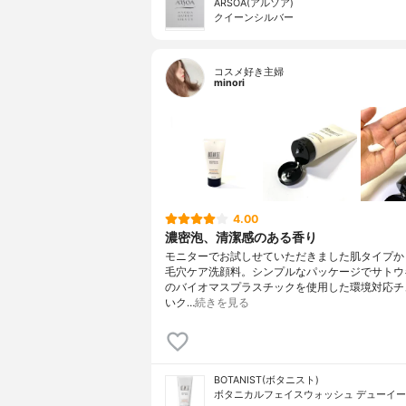
ARSOA(アルソア)
クイーンシルバー
コスメ好き主婦
minori
4.00
濃密泡、清潔感のある香り
モニターでお試しせていただきました肌タイプか
毛穴ケア洗顔料。シンプルなパッケージでサトウ
のバイオマスプラスチックを使用した環境対応チ
いク…
続きを見る
BOTANIST(ボタニスト)
ボタニカルフェイスウォッシュ デューイ