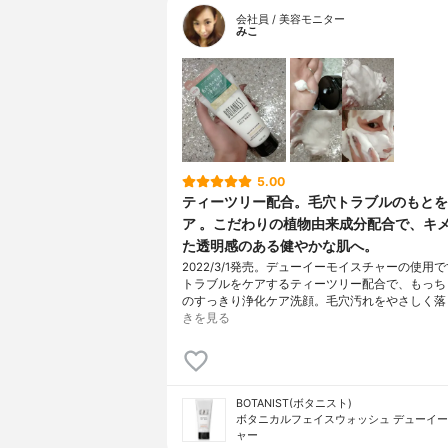
会社員 / 美容モニター
みこ
5.00
ティーツリー配合。毛穴トラブルのもとを
ア 。こだわりの植物由来成分配合で、キ
た透明感のある健やかな肌へ。
2022/3/1発売。デューイーモイスチャーの使用
トラブルをケアするティーツリー配合で、もっち
のすっきり浄化ケア洗顔。毛穴汚れをやさしく落
きを見る
BOTANIST(ボタニスト)
ボタニカルフェイスウォッシュ デューイ
ャー