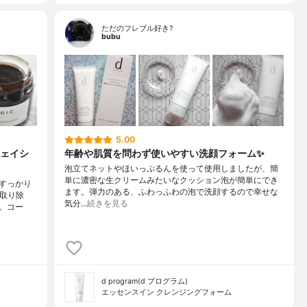
ただのフレブル好き?
bubu
5.00
ェイシ
年齢や肌質を問わず使いやすい洗顔フォーム✨
泡立てネットやほいっぷるんを使って使用しましたが、簡
単に濃密な生クリームみたいなクッション泡が簡単にでき
すっかり
ます。弾力のある、ふわっふわの泡で洗顔するので幸せな
く取り除
気分…
続きを見る
。コー
d program(d プログラム)
エッセンスイン クレンジングフォーム