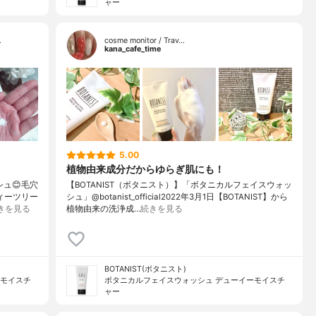
ャー
…
cosme monitor / Trav…
kana_cafe_time
5.00
植物由来成分だからゆらぎ肌にも！
ュ😊毛穴
【BOTANIST（ボタニスト）】「ボタニカルフェイスウォッ
ィーツリー
シュ」@botanist_official2022年3月1日【BOTANIST】から
きを見る
植物由来の洗浄成…
続きを見る
BOTANIST(ボタニスト)
ーモイスチ
ボタニカルフェイスウォッシュ デューイーモイスチ
ャー