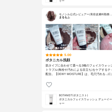
ャー
モノシル公式レビュアー/美容皮膚科勤務 
まるもふ
5.00
ボタニカル洗顔
肌タイプに合わせて選べる3種のフェイスウォッシ
トラブル(角栓や汚れによる目立ち)をケアするテ
配合。【DEWY MOISTURE】は、毛穴汚れを…
続
BOTANIST(ボタニスト)
ボタニカルフェイスウォッシュ デューイ
ャー