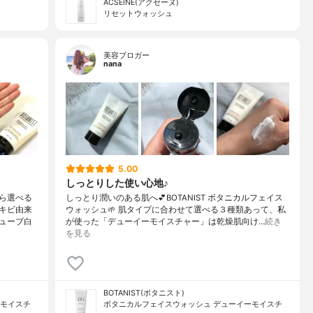
ACSEINE(アクセーヌ)
リセットウォッシュ
美容ブロガー
nana
5.00
しっとりした使い心地♪
ら選べる
しっとり潤いのある肌へ💕BOTANIST ボタニカルフェイス
キビ由来
ウォッシュ🌱 肌タイプに合わせて選べる３種類あって、私
ューブ白
が使った「デューイーモイスチャー」は乾燥肌向け…
続き
を見る
BOTANIST(ボタニスト)
ーモイスチ
ボタニカルフェイスウォッシュ デューイーモイスチ