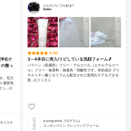
ただのフレブル好き?
bubu
5.00
浄化ケ
3～4本目に突入❕リピしている洗顔フォーム🎵
メの整っ
パラベン（防腐剤）フリー・アルコール（エチルアルコー
ル）フリー・無香料・無着色・弱酸性です。有効成分 グリ
チルリチン酸ジカリウムも配合された肌荒れケアもできる
です。毛穴
医…
続きを見る
り濃密泡
とし…
続
d program(d プログラム)
ーモイスチ
エッセンスイン クレンジングフォーム