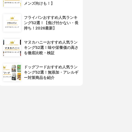
4位
5位
メンズ向けも！】
フライパンおすすめ人気ランキ
ング52選！【焦げ付かない・長
持ち！2026最新】
マヌカハニーおすすめ人気ラン
キング52選！味や栄養価の高さ
を徹底比較・検証
PLUEST(プルエスト)
ORBIS(オルビス)
マンナンジェリー ハイドロウ
オルビスユー ウォッシュ
ドッグフードおすすめ人気ラン
ォッシュ
3.92
(25)
キング52選！無添加・アレルギ
¥980
3.96
(11)
ー対策商品を紹介
¥1,680