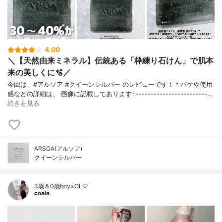
4.00
＼【天然由来ミネラル】伝統ある「枠練り石けん」で肌本
来の美しくに🫧／
今回は、#アルソア #クイーンシルバー のレビューです！＊パケや使用
感などの詳細は、 画像に記載してあります☝︎------------------------…
続きを見る
ARSOA(アルソア)
クイーンシルバー
3歳＆0歳boy×OL🤍
coala