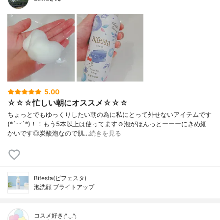
5.00
☆☆☆忙しい朝にオススメ☆☆☆
ちょっとでもゆっくりしたい朝の為に私にとって外せないアイテムです
(*´︶`*)！！もう5本以上は使ってます☺️泡がほんっとーーーにきめ細
かいです◎炭酸泡なので肌…
続きを見る
Bifesta(ビフェスタ)
泡洗顔 ブライトアップ
コスメ好き₍ᐢ.ˬ.ᐢ₎