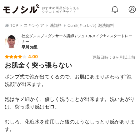
おすすめ商品がもらえる
クチコミポイ活サイト
TOP
スキンケア
洗顔料
Curél(キュレル) 泡洗顔料
社交ダンスプロダンサー＆講師 / ジュエルメイク®マスタートレー
ナー
早川 知里
4.00
更新日時：6ヶ月以上前
お肌全く突っ張らない
ポンプ式で泡が出てくるので、お肌にあまりさわらず"泡
洗顔"が出来ます。
泡はキメ細かく、優しく洗うことが出来ます。洗いあがり
は、突っ張り感はゼロ。
むしろ、化粧水を使用した後のようなしっとり感がありま
す。