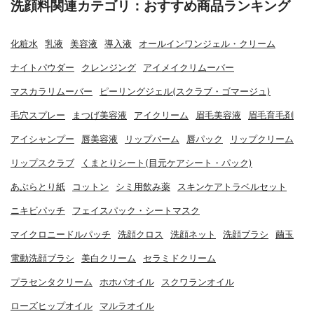
洗顔料関連カテゴリ：おすすめ商品ランキング
化粧水
乳液
美容液
導入液
オールインワンジェル・クリーム
ナイトパウダー
クレンジング
アイメイクリムーバー
マスカラリムーバー
ピーリングジェル(スクラブ・ゴマージュ)
毛穴スプレー
まつげ美容液
アイクリーム
眉毛美容液
眉毛育毛剤
アイシャンプー
唇美容液
リップバーム
唇パック
リップクリーム
リップスクラブ
くまとりシート(目元ケアシート・パック)
あぶらとり紙
コットン
シミ用飲み薬
スキンケアトラベルセット
ニキビパッチ
フェイスパック・シートマスク
マイクロニードルパッチ
洗顔クロス
洗顔ネット
洗顔ブラシ
繭玉
電動洗顔ブラシ
美白クリーム
セラミドクリーム
プラセンタクリーム
ホホバオイル
スクワランオイル
ローズヒップオイル
マルラオイル