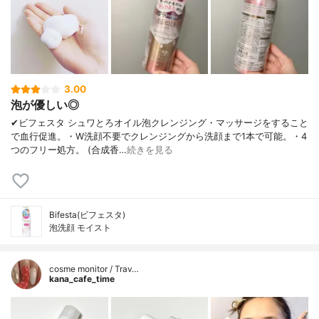
3.00
泡が優しい◎
✔︎ビフェスタ シュワとろオイル泡クレンジング・マッサージをすること
で血行促進。・W洗顔不要でクレンジングから洗顔まで1本で可能。・4
つのフリー処方。 (合成香…
続きを見る
Bifesta(ビフェスタ)
泡洗顔 モイスト
cosme monitor / Trav…
kana_cafe_time