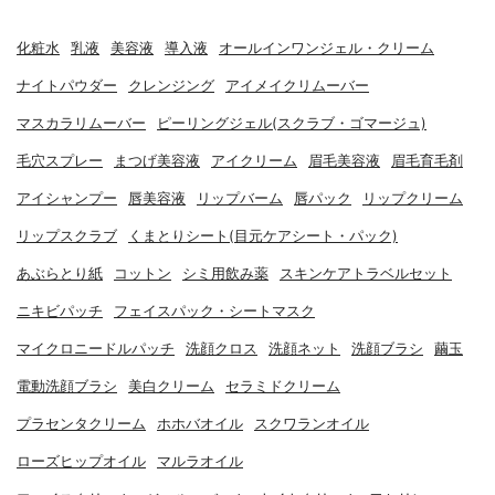
化粧水
乳液
美容液
導入液
オールインワンジェル・クリーム
ナイトパウダー
クレンジング
アイメイクリムーバー
マスカラリムーバー
ピーリングジェル(スクラブ・ゴマージュ)
毛穴スプレー
まつげ美容液
アイクリーム
眉毛美容液
眉毛育毛剤
アイシャンプー
唇美容液
リップバーム
唇パック
リップクリーム
リップスクラブ
くまとりシート(目元ケアシート・パック)
あぶらとり紙
コットン
シミ用飲み薬
スキンケアトラベルセット
ニキビパッチ
フェイスパック・シートマスク
マイクロニードルパッチ
洗顔クロス
洗顔ネット
洗顔ブラシ
繭玉
電動洗顔ブラシ
美白クリーム
セラミドクリーム
プラセンタクリーム
ホホバオイル
スクワランオイル
ローズヒップオイル
マルラオイル