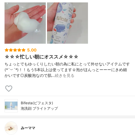
5.00
☆☆☆忙しい朝にオススメ☆☆☆
ちょっとでもゆっくりしたい朝の為に私にとって外せないアイテムです
(*´︶`*)！！もう5本以上は使ってます☺️泡がほんっとーーーにきめ細
かいです◎炭酸泡なので肌…
続きを見る
Bifesta(ビフェスタ)
泡洗顔 ブライトアップ
みーママ