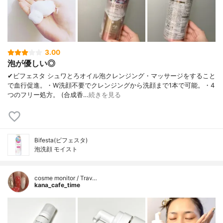
3.00
泡が優しい◎
✔︎ビフェスタ シュワとろオイル泡クレンジング・マッサージをすること
で血行促進。・W洗顔不要でクレンジングから洗顔まで1本で可能。・4
つのフリー処方。 (合成香…
続きを見る
Bifesta(ビフェスタ)
泡洗顔 モイスト
cosme monitor / Trav…
kana_cafe_time