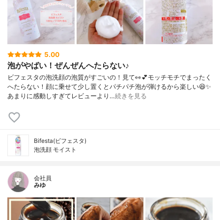
5.00
泡がやばい！ぜんぜんへたらない♪
ビフェスタの泡洗顔の泡質がすごいの！見て👀💕モッチモチでまったく
へたらない！顔に乗せて少し置くとパチパチ泡が弾けるから楽しい😆✨
あまりに感動しすぎてレビューより…
続きを見る
Bifesta(ビフェスタ)
泡洗顔 モイスト
会社員
みゆ