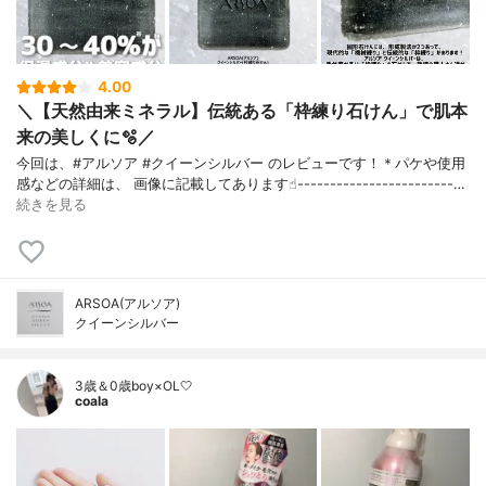
4.00
＼【天然由来ミネラル】伝統ある「枠練り石けん」で肌本
来の美しくに🫧／
今回は、#アルソア #クイーンシルバー のレビューです！＊パケや使用
感などの詳細は、 画像に記載してあります☝︎------------------------…
続きを見る
ARSOA(アルソア)
クイーンシルバー
3歳＆0歳boy×OL🤍
coala