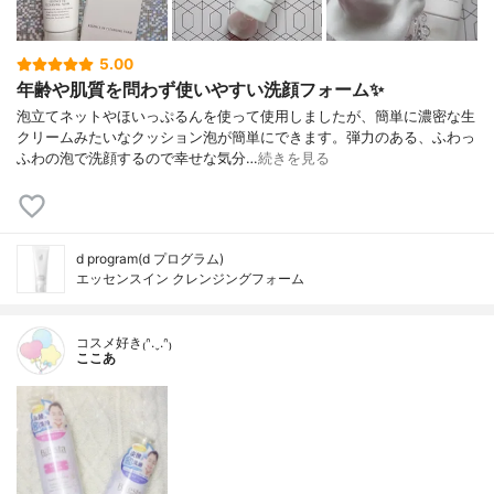
5.00
年齢や肌質を問わず使いやすい洗顔フォーム✨
泡立てネットやほいっぷるんを使って使用しましたが、簡単に濃密な生
クリームみたいなクッション泡が簡単にできます。弾力のある、ふわっ
ふわの泡で洗顔するので幸せな気分…
続きを見る
d program(d プログラム)
エッセンスイン クレンジングフォーム
コスメ好き₍ᐢ.ˬ.ᐢ₎
ここあ