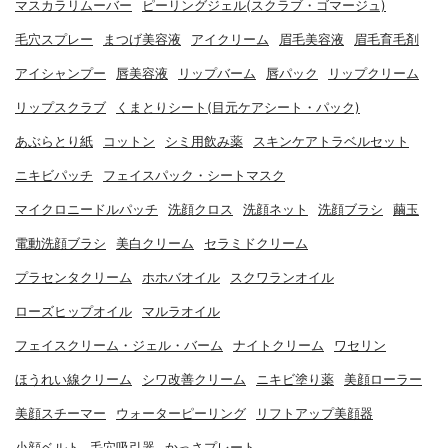
マスカラリムーバー
ピーリングジェル(スクラブ・ゴマージュ)
毛穴スプレー
まつげ美容液
アイクリーム
眉毛美容液
眉毛育毛剤
アイシャンプー
唇美容液
リップバーム
唇パック
リップクリーム
リップスクラブ
くまとりシート(目元ケアシート・パック)
あぶらとり紙
コットン
シミ用飲み薬
スキンケアトラベルセット
ニキビパッチ
フェイスパック・シートマスク
マイクロニードルパッチ
洗顔クロス
洗顔ネット
洗顔ブラシ
繭玉
電動洗顔ブラシ
美白クリーム
セラミドクリーム
プラセンタクリーム
ホホバオイル
スクワランオイル
ローズヒップオイル
マルラオイル
フェイスクリーム・ジェル・バーム
ナイトクリーム
ワセリン
ほうれい線クリーム
シワ改善クリーム
ニキビ塗り薬
美顔ローラー
美顔スチーマー
ウォーターピーリング
リフトアップ美顔器
小顔ベルト
毛穴吸引器
かっさプレート