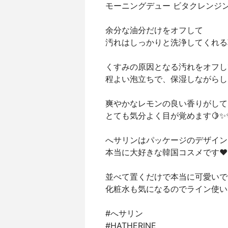
モーニングデュー ビタクレンジン
余分な油分だけをオフして
汚れはしっかりと洗浄してくれる
くすみの原因となる汚れをオフし
程よい泡立ちで、保湿しながらし
爽やかなレモンの良い香りがして
とても気分よく目が覚めます🍋✨
へサリンはパッケージのデザイン
本当に大好きな韓国コスメです❤️
並べて置くだけで本当に可愛いです
化粧水も気になるのでライン使いして
#へサリン
#HATHERINE