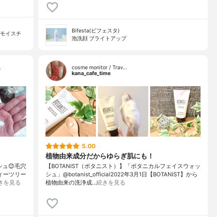
Bifesta(ビフェスタ)
ーモイスチ
泡洗顔 ブライトアップ
…
cosme monitor / Trav…
kana_cafe_time
5.00
植物由来成分だからゆらぎ肌にも！
ュ😊毛穴
【BOTANIST（ボタニスト）】「ボタニカルフェイスウォッ
ィーツリー
シュ」@botanist_official2022年3月1日【BOTANIST】から
きを見る
植物由来の洗浄成…
続きを見る