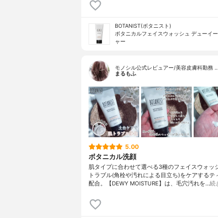
BOTANIST(ボタニスト)
ボタニカルフェイスウォッシュ デューイ
ャー
モノシル公式レビュアー/美容皮膚科勤務 
まるもふ
5.00
ボタニカル洗顔
肌タイプに合わせて選べる3種のフェイスウォッシ
トラブル(角栓や汚れによる目立ち)をケアするテ
配合。【DEWY MOISTURE】は、毛穴汚れを…
続