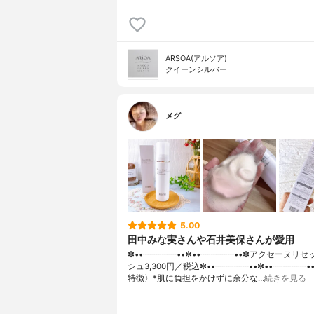
ARSOA(アルソア)
クイーンシルバー
メグ
5.00
田中みな実さんや石井美保さんが愛用
✼••┈┈┈┈••✼••┈┈┈┈••✼アクセーヌリ
シュ3,300円／税込✼••┈┈┈┈••✼••┈┈┈┈•
特徴〉*肌に負担をかけずに余分な…
続きを見る