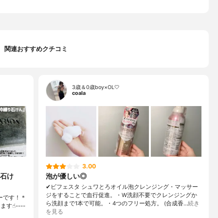
関連おすすめクチコミ
3歳＆0歳boy×OL🤍
coala
3.00
石け
泡が優しい◎
✔︎ビフェスタ シュワとろオイル泡クレンジング・マッサー
ジをすることで血行促進。・W洗顔不要でクレンジングか
ーです！＊
ら洗顔まで1本で可能。・4つのフリー処方。 (合成香…
続き
☝︎----
を見る