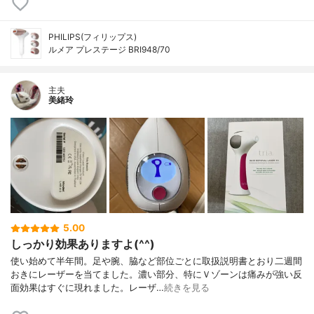
PHILIPS(フィリップス)
ルメア プレステージ BRI948/70
主夫
美緒玲
5.00
しっかり効果ありますよ(^^)
使い始めて半年間。足や腕、脇など部位ごとに取扱説明書とおり二週間
おきにレーザーを当てました。濃い部分、特にＶゾーンは痛みが強い反
面効果はすぐに現れました。レーザ…
続きを見る