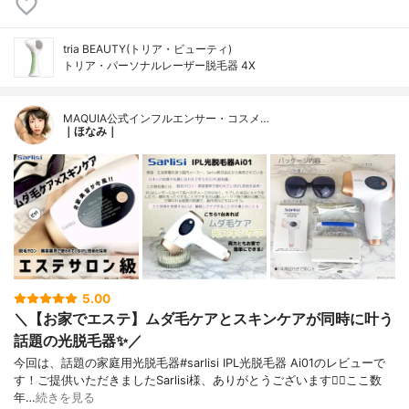
tria BEAUTY(トリア・ビューティ)
トリア・パーソナルレーザー脱毛器 4X
MAQUIA公式インフルエンサー・コスメ…
｜ほなみ｜
5.00
＼【お家でエステ】ムダ毛ケアとスキンケアが同時に叶う
話題の光脱毛器✨／
今回は、話題の家庭用光脱毛器#sarlisi IPL光脱毛器 Ai01のレビューで
す！ご提供いただきましたSarlisi様、ありがとうございます🙇‍♀️ここ数
年…
続きを見る