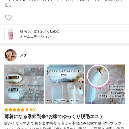
見る
脱毛ラボ(Datsumo Labo)
ホームエディション
メグ
5.00
薄着になる季節到来?お家でゆっくり脱毛エステ
暖かくなってきて肌を出す機会も増える季節に☘️お家で脱毛?✨ブラウ
ン シルクエキスパートPro5 去年の8月から1週間に１回足と指毛に使用