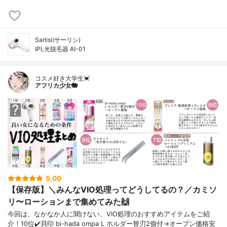
Sarlisi(サーリシ)
IPL光脱毛器 AI-01
コスメ好き大学生💓
アフリカ少女🐘
5.00
【保存版】＼みんなVIO処理ってどうしてるの？／カミソ
リ〜ローションまで集めてみた🙌
今回は、なかなか人に聞けない、VIO処理のおすすめアイテムをご紹
介！10位✔️貝印 bi-hada ompa L ホルダー替刃2個付→オープン価格安