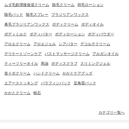
ムダ毛処理後保湿クリーム
除毛クリーム
抑毛ローション
除毛パッド
除毛スプレー
ブラジリアンワックス
鼻毛ブラジリアンワックス
ボディクリーム
ボディオイル
ボディミルク
ボディバター
ボディローション
ボディパウダー
アロエクリーム
アロエジェル
シアバター
デコルテクリーム
デリケートゾーンケア
バストマッサージクリーム
アルガンオイル
ティーツリーオイル
馬油
ボディスクラブ
スリミングジェル
首イボクリーム
ハンドクリーム
かかとケアグッズ
エアーストッキング
パラフィンパック
足角質パック
かかとクリーム
軽石
カテゴリ一覧へ