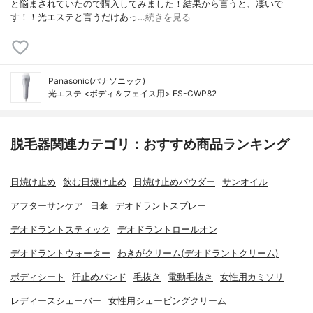
と悩まされていたので購入してみました！結果から言うと、凄いで
す！！光エステと言うだけあっ…
続きを見る
Panasonic(パナソニック)
光エステ <ボディ＆フェイス用> ES-CWP82
脱毛器関連カテゴリ：おすすめ商品ランキング
日焼け止め
飲む日焼け止め
日焼け止めパウダー
サンオイル
アフターサンケア
日傘
デオドラントスプレー
デオドラントスティック
デオドラントロールオン
デオドラントウォーター
わきがクリーム(デオドラントクリーム)
ボディシート
汗止めバンド
毛抜き
電動毛抜き
女性用カミソリ
レディースシェーバー
女性用シェービングクリーム