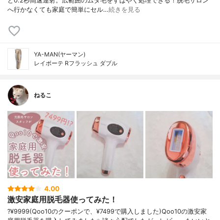
と0.2秒高速連射。広範囲のムダ毛をすばやく処理できる！脱毛サロン
へ行かなくても家庭で簡単にセル…
続きを見る
YA-MAN(ヤーマン)
レイボーテ Rフラッシュ ダブル
ねるこ
4.00
激安家庭用脱毛器使ってみた！
?¥9999(Qoo10のクーポンで、¥7499で購入しました)Qoo10の激安家