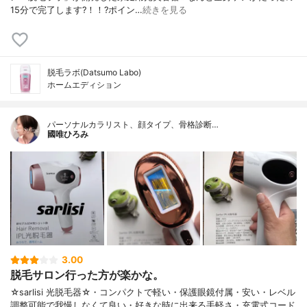
15分で完了します?！！?ポイン…
続きを見る
脱毛ラボ(Datsumo Labo)
ホームエディション
パーソナルカラリスト、顔タイプ、骨格診断…
國唯ひろみ
3.00
脱毛サロン行った方が楽かな。
☆sarlisi 光脱毛器☆・コンパクトで軽い・保護眼鏡付属・安い・レベル
調整可能で我慢しなくて良い・好きな時に出来る手軽さ・充電式コード