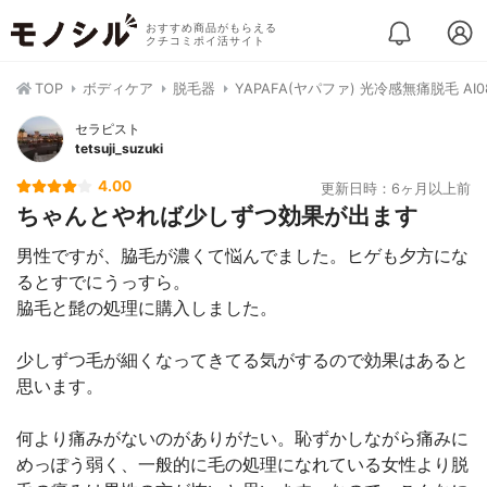
おすすめ商品がもらえる
クチコミポイ活サイト
TOP
ボディケア
脱毛器
YAPAFA(ヤパファ) 光冷感無痛脱毛 AI0
セラピスト
tetsuji_suzuki
4.00
更新日時：6ヶ月以上前
ちゃんとやれば少しずつ効果が出ます
男性ですが、脇毛が濃くて悩んでました。ヒゲも夕方にな
るとすでにうっすら。
脇毛と髭の処理に購入しました。
少しずつ毛が細くなってきてる気がするので効果はあると
思います。
何より痛みがないのがありがたい。恥ずかしながら痛みに
めっぽう弱く、一般的に毛の処理になれている女性より脱