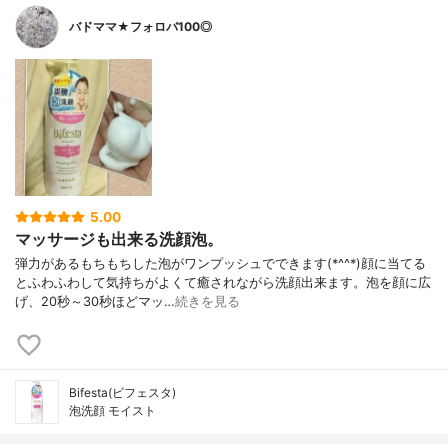
バドママ★フォロバ100◎
5.00
マッサージも出来る洗顔泡。
弾力があるもちもちした泡がワンプッシュでできます(*^^*)顔に当てる
とふわふわして気持ちがよくて癒されながら洗顔出来ます。泡を顔に広
げ、20秒～30秒ほどマッ…
続きを見る
Bifesta(ビフェスタ)
泡洗顔 モイスト