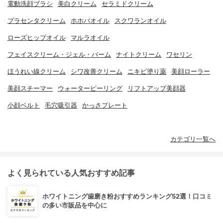
電動洗顔ブラシ
美白クリーム
セラミドクリーム
プラセンタクリーム
ホホバオイル
スクワランオイル
ローズヒップオイル
マルラオイル
フェイスクリーム・ジェル・バーム
ナイトクリーム
ワセリン
ほうれい線クリーム
シワ改善クリーム
ニキビ塗り薬
美顔ローラー
美顔スチーマー
ウォーターピーリング
リフトアップ美顔器
小顔ベルト
毛穴吸引器
かっさプレート
カテゴリ一覧へ
よく見られている人気おすすめ記事
ホワイトニング歯磨き粉おすすめランキング52選！口コミ
の多い市販品を中心に