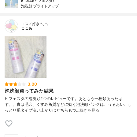
Bifesta(ビフェスタ)
泡洗顔 ブライトアップ
コスメ好き₍ᐢ.ˬ.ᐢ₎
ここあ
3.00
泡洗顔買ってみた結果
ビフェスタの泡洗顔2つのレビューです。あともう一種類あったは
ず、、青は毛穴、くすみ角質などに効く泡洗顔ピンクは、うるおい、し
っとり系タイプ洗い上がりはどちらもつ…
続きを見る