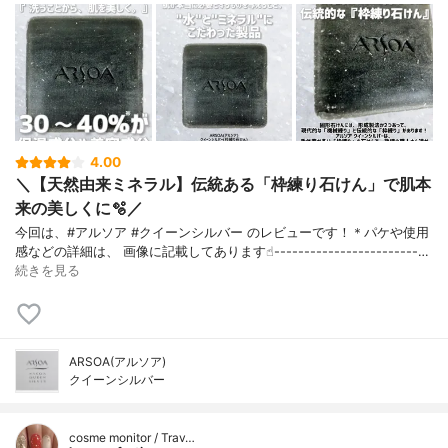
4.00
＼【天然由来ミネラル】伝統ある「枠練り石けん」で肌本
来の美しくに🫧／
今回は、#アルソア #クイーンシルバー のレビューです！＊パケや使用
感などの詳細は、 画像に記載してあります☝︎------------------------…
続きを見る
ARSOA(アルソア)
クイーンシルバー
cosme monitor / Trav…