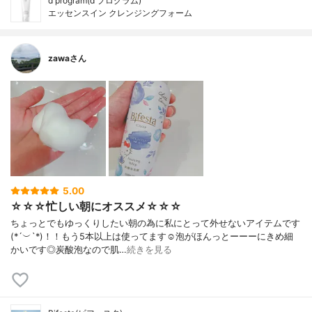
d program(d プログラム)
エッセンスイン クレンジングフォーム
zawaさん
5.00
☆☆☆忙しい朝にオススメ☆☆☆
ちょっとでもゆっくりしたい朝の為に私にとって外せないアイテムです
(*´︶`*)！！もう5本以上は使ってます☺️泡がほんっとーーーにきめ細
かいです◎炭酸泡なので肌…
続きを見る