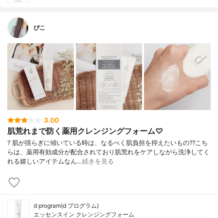
ぴこ
3.00
肌荒れまで防く薬用クレンジングフォーム♡
? 肌が揺らぎに傾いている時は、なるべく肌負担を抑えたいもの?? こち
らは、薬用有効成分が配合されており肌荒れをケアしながら洗浄してく
れる嬉しいアイテムなん…
続きを見る
d program(d プログラム)
エッセンスイン クレンジングフォーム