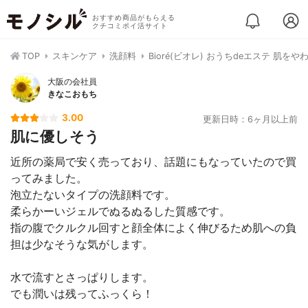
おすすめ商品がもらえる
クチコミポイ活サイト
TOP
スキンケア
洗顔料
Bioré(ビオレ) おうちdeエステ 肌
大阪の会社員
きなこおもち
3.00
更新日時：6ヶ月以上前
肌に優しそう
近所の薬局で安く売っており、話題にもなっていたので買
ってみました。
泡立たないタイプの洗顔料です。
柔らかーいジェルでぬるぬるした質感です。
指の腹でクルクル回すと顔全体によく伸びるため肌への負
担は少なそうな気がします。
水で流すとさっぱりします。
でも潤いは残ってふっくら！