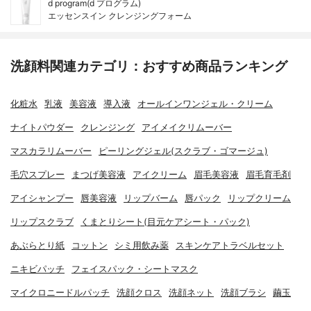
d program(d プログラム)
エッセンスイン クレンジングフォーム
洗顔料関連カテゴリ：おすすめ商品ランキング
化粧水
乳液
美容液
導入液
オールインワンジェル・クリーム
ナイトパウダー
クレンジング
アイメイクリムーバー
マスカラリムーバー
ピーリングジェル(スクラブ・ゴマージュ)
毛穴スプレー
まつげ美容液
アイクリーム
眉毛美容液
眉毛育毛剤
アイシャンプー
唇美容液
リップバーム
唇パック
リップクリーム
リップスクラブ
くまとりシート(目元ケアシート・パック)
あぶらとり紙
コットン
シミ用飲み薬
スキンケアトラベルセット
ニキビパッチ
フェイスパック・シートマスク
マイクロニードルパッチ
洗顔クロス
洗顔ネット
洗顔ブラシ
繭玉