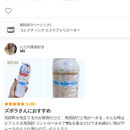
BEIGIC(ベージック)
コレクティング エクスフォリエーター
ただの美容好き
Mii
5.00
ズボラさんにおすすめ
洗顔料を泡立てるのが面倒だけど、泡洗顔だと泡がヘタる…そんな時は
ビフェスタ泡洗顔 コントロールケア❣️缶を振るだけできめ細かい泡が?‍?️
ムースのような泡なので…
続きを見る