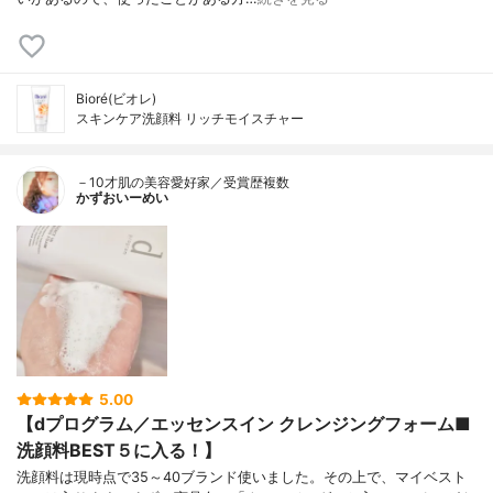
Bioré(ビオレ)
スキンケア洗顔料 リッチモイスチャー
－10才肌の美容愛好家／受賞歴複数
かずおいーめい
5.00
【dプログラム／エッセンスイン クレンジングフォーム■
洗顔料BEST５に入る！】
洗顔料は現時点で35～40ブランド使いました。その上で、マイベスト