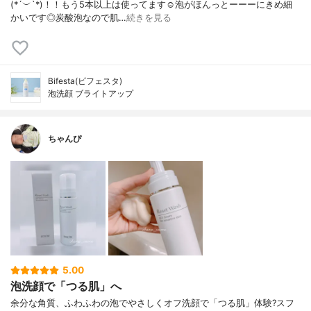
(*´︶`*)！！もう5本以上は使ってます☺️泡がほんっとーーーにきめ細
かいです◎炭酸泡なので肌…
続きを見る
Bifesta(ビフェスタ)
泡洗顔 ブライトアップ
ちゃんぴ
5.00
泡洗顔で「つる肌」へ
余分な角質、ふわふわの泡でやさしくオフ洗顔で「つる肌」体験?スフ