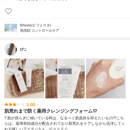
Bifesta(ビフェスタ)
泡洗顔 コントロールケア
ぴこ
3.00
肌荒れまで防く薬用クレンジングフォーム♡
? 肌が揺らぎに傾いている時は、なるべく肌負担を抑えたいもの?? こち
らは、薬用有効成分が配合されており肌荒れをケアしながら洗浄してく
れる嬉しいアイテムなん…
続きを見る