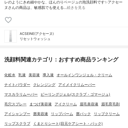
レのようにきめ細やかな、ほんのりベージュの泡洗顔料です✨アクセー
ヌさんの商品は、敏感肌でも使える…
続きを見る
ACSEINE(アクセーヌ)
リセットウォッシュ
洗顔料関連カテゴリ：おすすめ商品ランキング
化粧水
乳液
美容液
導入液
オールインワンジェル・クリーム
ナイトパウダー
クレンジング
アイメイクリムーバー
マスカラリムーバー
ピーリングジェル(スクラブ・ゴマージュ)
毛穴スプレー
まつげ美容液
アイクリーム
眉毛美容液
眉毛育毛剤
アイシャンプー
唇美容液
リップバーム
唇パック
リップクリーム
リップスクラブ
くまとりシート(目元ケアシート・パック)