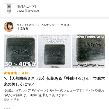
NIVEA(ニベア)
2WAY美容洗顔AC
MAQUIA公式インフルエンサー・コスメ…
｜ほなみ｜
4.00
＼【天然由来ミネラル】伝統ある「枠練り石けん」で肌本
来の美しくに🫧／
今回は、#アルソア #クイーンシルバー のレビューです！＊パケや使用
感などの詳細は、 画像に記載してあります☝︎------------------------…
続きを見る