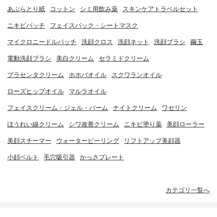
あぶらとり紙
コットン
シミ用飲み薬
スキンケアトラベルセット
ニキビパッチ
フェイスパック・シートマスク
マイクロニードルパッチ
洗顔クロス
洗顔ネット
洗顔ブラシ
繭玉
電動洗顔ブラシ
美白クリーム
セラミドクリーム
プラセンタクリーム
ホホバオイル
スクワランオイル
ローズヒップオイル
マルラオイル
フェイスクリーム・ジェル・バーム
ナイトクリーム
ワセリン
ほうれい線クリーム
シワ改善クリーム
ニキビ塗り薬
美顔ローラー
美顔スチーマー
ウォーターピーリング
リフトアップ美顔器
小顔ベルト
毛穴吸引器
かっさプレート
カテゴリ一覧へ