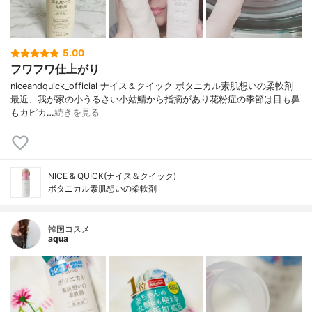
5.00
フワフワ仕上がり
niceandquick_official ナイス＆クイック ボタニカル素肌想いの柔軟剤
最近、我が家の小うるさい小姑鯖から指摘があり花粉症の季節は目も鼻
もカピカ…
続きを見る
NICE & QUICK(ナイス＆クイック)
ボタニカル素肌想いの柔軟剤
韓国コスメ
aqua