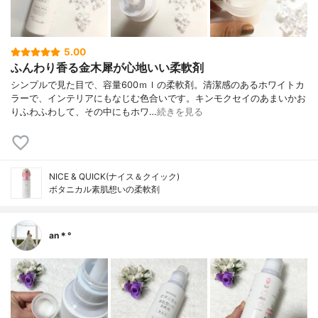
5.00
ふんわり香る金木犀が心地いい柔軟剤
シンプルで見た目で、容量600ｍｌの柔軟剤。清潔感のあるホワイトカ
ラーで、インテリアにもなじむ色合いです。キンモクセイのあまいかお
りふわふわして、その中にもホワ…
続きを見る
NICE & QUICK(ナイス＆クイック)
ボタニカル素肌想いの柔軟剤
an＊°