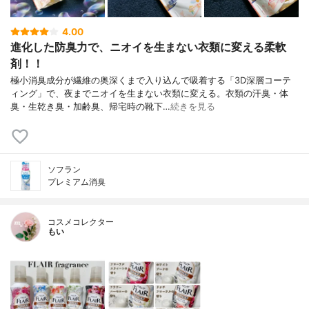
4.00
進化した防臭力で、ニオイを生まない衣類に変える柔軟
剤！！
極小消臭成分が繊維の奥深くまで入り込んで吸着する「3D深層コーテ
ィング」で、夜までニオイを生まない衣類に変える。衣類の汗臭・体
臭・生乾き臭・加齢臭、帰宅時の靴下…
続きを見る
ソフラン
プレミアム消臭
コスメコレクター
もい