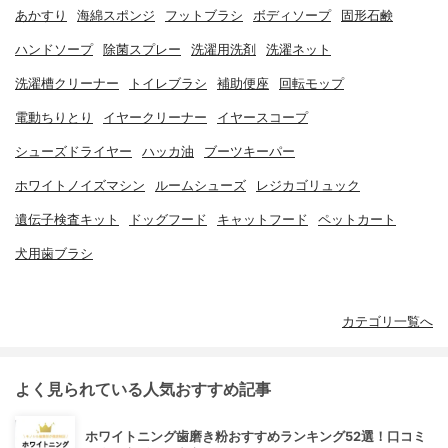
あかすり
海綿スポンジ
フットブラシ
ボディソープ
固形石鹸
ハンドソープ
除菌スプレー
洗濯用洗剤
洗濯ネット
洗濯槽クリーナー
トイレブラシ
補助便座
回転モップ
電動ちりとり
イヤークリーナー
イヤースコープ
シューズドライヤー
ハッカ油
ブーツキーパー
ホワイトノイズマシン
ルームシューズ
レジカゴリュック
遺伝子検査キット
ドッグフード
キャットフード
ペットカート
犬用歯ブラシ
カテゴリ一覧へ
よく見られている人気おすすめ記事
ホワイトニング歯磨き粉おすすめランキング52選！口コミ