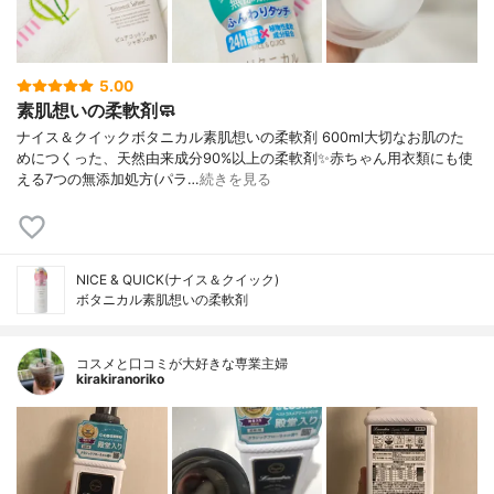
5.00
素肌想いの柔軟剤🧼
ナイス＆クイックボタニカル素肌想いの柔軟剤 600ml大切なお肌のた
めにつくった、天然由来成分90%以上の柔軟剤✨赤ちゃん用衣類にも使
える7つの無添加処方(パラ…
続きを見る
NICE & QUICK(ナイス＆クイック)
ボタニカル素肌想いの柔軟剤
コスメと口コミが大好きな専業主婦
kirakiranoriko