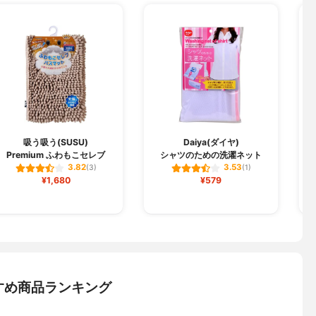
吸う吸う(SUSU)
Daiya(ダイヤ)
Premium ふわもこセレブ
シャツのための洗濯ネット
3.82
3.53
(3)
(1)
¥1,680
¥579
すめ商品ランキング