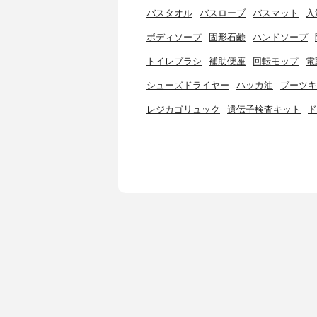
バスタオル
バスローブ
バスマット
入
ボディソープ
固形石鹸
ハンドソープ
トイレブラシ
補助便座
回転モップ
電
シューズドライヤー
ハッカ油
ブーツキ
レジカゴリュック
遺伝子検査キット
ド