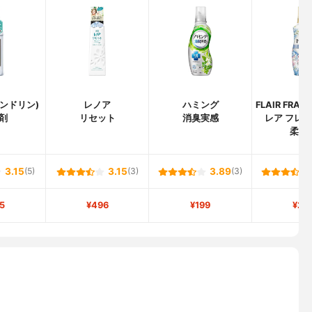
(ランドリン)
レノア
ハミング
FLAIR FRAG
剤
リセット
消臭実感
レア フレグ
柔軟
3.15
(5)
3.15
(3)
3.89
(3)
5
¥496
¥199
¥25