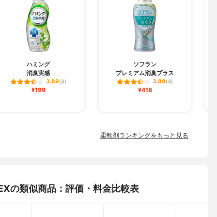
F
ハミング
ソフラン
消臭実感
プレミアム消臭プラス
3.89
3.88
(3)
(3)
¥199
¥418
柔軟剤ランキングをもっと見る
しEXの類似商品：評価・料金比較表