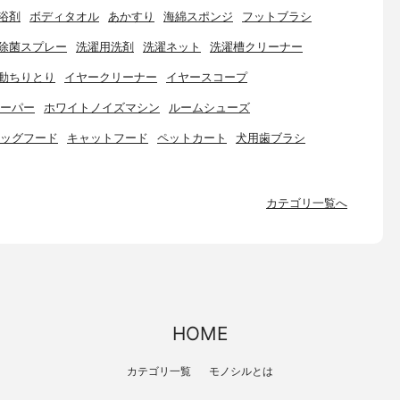
浴剤
ボディタオル
あかすり
海綿スポンジ
フットブラシ
除菌スプレー
洗濯用洗剤
洗濯ネット
洗濯槽クリーナー
動ちりとり
イヤークリーナー
イヤースコープ
ーパー
ホワイトノイズマシン
ルームシューズ
ッグフード
キャットフード
ペットカート
犬用歯ブラシ
カテゴリ一覧へ
HOME
カテゴリ一覧
モノシルとは