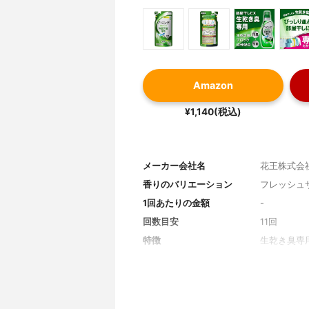
Amazon
¥1,140(税込)
メーカー会社名
花王株式会
香りのバリエーション
フレッシュ
1回あたりの金額
-
回数目安
11回
特徴
生乾き臭専