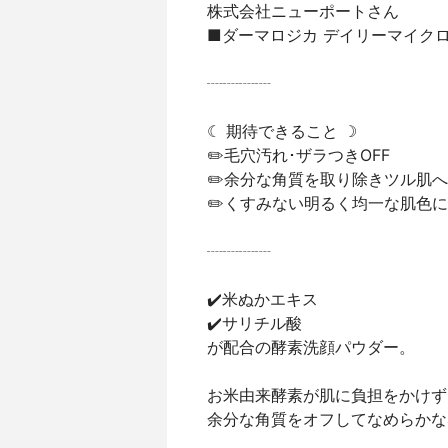
株式会社ニューポートさん
■ダーマロジカ デイリーマイク
┈┈┈┈
☾ 期待できること ☽
✏️毛穴汚れ･ザラつきOFF
✏️余分な角質を取り除きツル肌へ
✏️くすみない明るく均一な肌色に
┈┈┈┈
✔️米ぬかエキス
✔️サリチル酸
が配合の酵素洗顔パウダー。
お米由来酵素が肌に負担をかけず
余分な角質をオフしてなめらかな