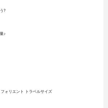
う?
量♪
ロフォリエント トラベルサイズ