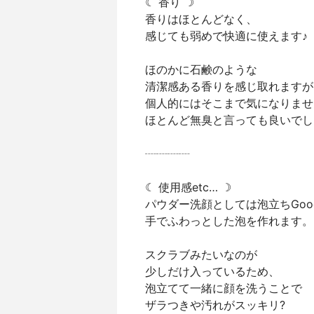
☾ 香り ☽
香りはほとんどなく、
感じても弱めで快適に使えます♪
ほのかに石鹸のような
清潔感ある香りを感じ取れますが
個人的にはそこまで気になりませ
ほとんど無臭と言っても良いでし
┈┈┈┈
☾ 使用感etc… ☽
パウダー洗顔としては泡立ちGood
手でふわっとした泡を作れます。
スクラブみたいなのが
少しだけ入っているため、
泡立てて一緒に顔を洗うことで
ザラつきや汚れがスッキリ?